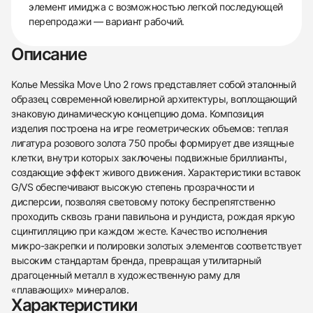
элемент имиджа с возможностью легкой последующей
перепродажи — вариант рабочий.
Описание
Колье Messika Move Uno 2 rows представляет собой эталонный
образец современной ювелирной архитектуры, воплощающий
знаковую динамическую концепцию дома. Композиция
изделия построена на игре геометрических объемов: теплая
лигатура розового золота 750 пробы формирует две изящные
клетки, внутри которых заключены подвижные бриллианты,
создающие эффект живого движения. Характеристики вставок
G/VS обеспечивают высокую степень прозрачности и
дисперсии, позволяя световому потоку беспрепятственно
проходить сквозь грани павильона и рундиста, рождая яркую
сцинтилляцию при каждом жесте. Качество исполнения
микро-закрепки и полировки золотых элементов соответствует
высоким стандартам бренда, превращая утилитарный
драгоценный металл в художественную раму для
438
285
145
142
205
204
195
150
6
«плавающих» минералов.
Характеристики