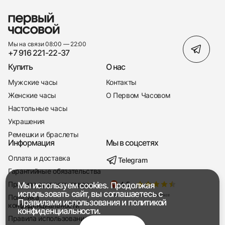
Мы на связи 08:00 — 22:00
+7 916 221-22-37
Купить
О нас
Мужские часы
Контакты
Женские часы
О Первом Часовом
Настольные часы
Украшения
Ремешки и браслеты
Информация
Мы в соцсетях
Оплата и доставка
Telegram
+7 916 221-22-37
Гарантийные обязательства
Правила возврата товара
Мы используем cookies. Продолжая
Мы насвязи 08:00 — 19:00
использовать сайт, вы соглашаетесь с
Политика
Правилами использования
и
политикой
конфиденциальности
конфиденциальности.
Правила использования