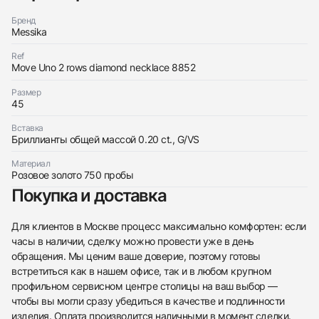
Бренд
Messika
Ref
Move Uno 2 rows diamond necklace 8852
Трейд-ин часов
Размер
Заказать эти часы
45
Оставьте ваши контактные данные и мы свяжемся
с вами
Оставьте ваши контактные данные и мы свяжемся
Вставка
Messika
Бриллианты общей массой 0.20 ct., G/VS
с вами
Move Uno 2 Rows
Messika
Новые
Коробка + Документы
$4,350
Move Uno 2 Rows
Материал
Новые
Коробка + Документы
Розовое золото 750 пробы
$4,350
Покупка и доставка
Для клиентов в Москве процесс максимально комфортен: если
часы в наличии, сделку можно провести уже в день
обращения. Мы ценим ваше доверие, поэтому готовы
встретиться как в нашем офисе, так и в любом крупном
Приложите фото ваших часов…
профильном сервисном центре столицы на ваш выбор —
Отправить заявку
чтобы вы могли сразу убедиться в качестве и подлинности
изделия. Оплата производится наличными в момент сделки.