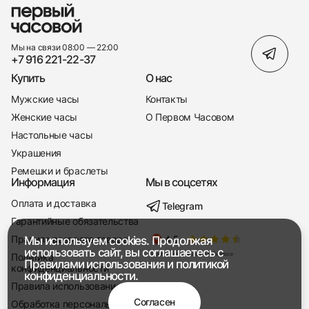
Мы на связи 08:00 — 22:00
+7 916 221-22-37
Купить
О нас
Мужские часы
Контакты
Женские часы
О Первом Часовом
Настольные часы
Украшения
Ремешки и браслеты
Информация
Мы в соцсетях
Оплата и доставка
Telegram
+7 916 221-22-37
Гарантийные обязательства
Правила возврата товара
Мы используем cookies. Продолжая
Мы насвязи 08:00 — 19:00
использовать сайт, вы соглашаетесь с
Политика
Правилами использования
и
политикой
конфиденциальности
конфиденциальности.
Правила использования
Согласен
Обработка персональных