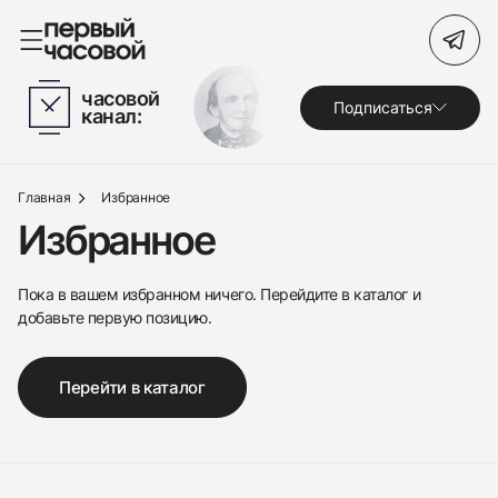
Поиск по сайту
часовой
Подписаться
канал:
Часы
Украшения
438
285
145
142
205
204
195
150
6
Главная
Избранное
По брендам
Избранное
Под заказ
Пока в вашем избранном ничего. Перейдите в каталог и
Выкуп
добавьте первую позицию.
Сервис
Перейти в каталог
Журнал
О нас
Контакты