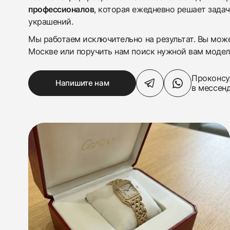
профессионалов
, которая ежедневно решает задач
украшений.
Мы работаем исключительно на результат. Вы може
438
285
145
142
205
204
195
150
6
Москве или поручить нам поиск нужной вам модел
Проконсу
Напишите нам
в мессен