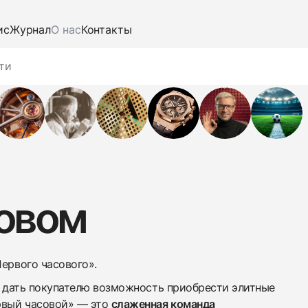
ис
Журнал
О нас
Контакты
овом
Первого часового».
 — дать покупателю возможность приобрести элитные
ервый часовой» — это
слаженная команда