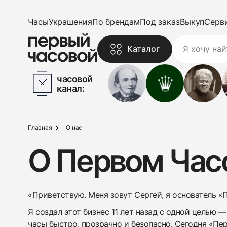
Часы
Украшения
По брендам
Под заказ
Выкуп
Серв
Каталог
часовой
канал:
Главная
О нас
О Первом Час
«Приветствую. Меня зовут Сергей, я основатель «
Я создал этот бизнес 11 лет назад с одной целью
часы быстро, прозрачно и безопасно. Сегодня «П