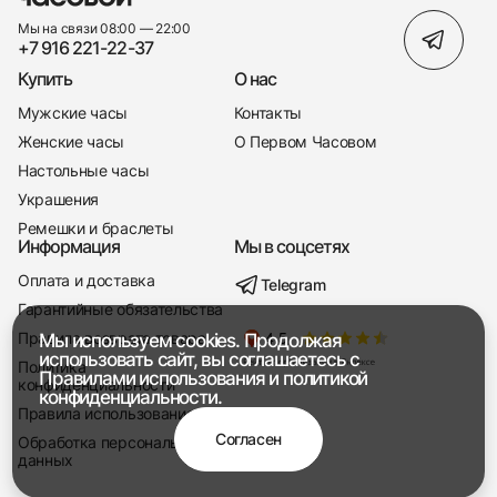
Мы на связи 08:00 — 22:00
+7 916 221-22-37
Купить
О нас
Мужские часы
Контакты
Женские часы
О Первом Часовом
Настольные часы
Украшения
Ремешки и браслеты
Информация
Мы в соцсетях
Оплата и доставка
Telegram
+7 916 221-22-37
Гарантийные обязательства
Правила возврата товара
Мы используем cookies. Продолжая
Мы насвязи 08:00 — 19:00
использовать сайт, вы соглашаетесь с
Политика
Правилами использования
и
политикой
конфиденциальности
конфиденциальности.
Правила использования
Согласен
Обработка персональных
данных