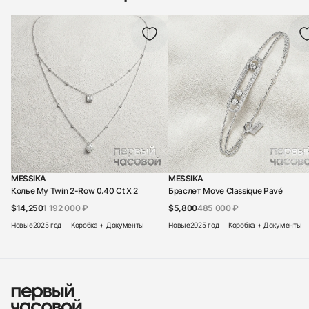
MESSIKA
MESSIKA
Колье My Twin 2-Row 0.40 Ct X 2
Браслет Move Classique Pavé
$14,250
1 192 000 ₽
$5,800
485 000 ₽
Новые
2025 год
Коробка + Документы
Новые
2025 год
Коробка + Документы