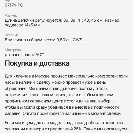
Ref
07174-PG
Размер
Длина цепочки регулируется: 36; 39; 41; 43; 45 см. Размер
Трейд-ин часов
подвесок 14х5 мм
Купить эти часы
Вставка
Оставьте ваши контактные данные и мы свяжемся
Бриллианты общим весом 0,50 ct., G/VS
с вами
Оставьте ваши контактные данные и мы свяжемся
Messika
с вами
Колье Move Uno 2 Rows Pavé
Материал
Messika
Новые
Коробка + Документы
розовое золото 750°
$6,700
Колье Move Uno 2 Rows Pavé
Покупка и доставка
Новые
Коробка + Документы
$6,700
Для клиентов в Москве процесс максимально комфортен: если
часы в наличии, сделку можно провести уже в день
обращения. Мы ценим ваше доверие, поэтому готовы
встретиться как в нашем офисе, так и в любом крупном
профильном сервисном центре столицы на ваш выбор —
Приложите фото ваших часов…
чтобы вы могли сразу убедиться в качестве и подлинности
изделия. Оплата производится наличными в момент сделки.
Отправить заявку
Если мы ищем для вас модель под заказ, работа строится на
Отправить заявку
основании договора с предоплатой 25%. Также мы организуем