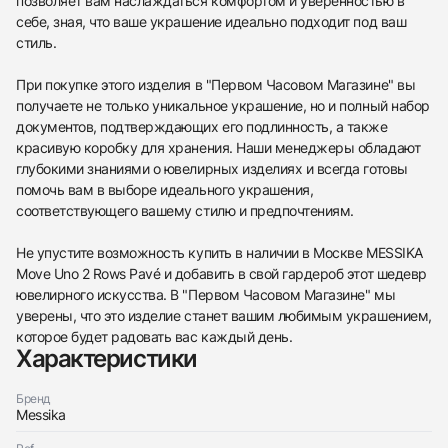
позволяет вам наслаждаться комфортом и уверенностью в
себе, зная, что ваше украшение идеально подходит под ваш
стиль.
При покупке этого изделия в "Первом Часовом Магазине" вы
получаете не только уникальное украшение, но и полный набор
документов, подтверждающих его подлинность, а также
красивую коробку для хранения. Наши менеджеры обладают
глубокими знаниями о ювелирных изделиях и всегда готовы
помочь вам в выборе идеального украшения,
соответствующего вашему стилю и предпочтениям.
Не упустите возможность купить в наличии в Москве MESSIKA
Move Uno 2 Rows Pavé и добавить в свой гардероб этот шедевр
ювелирного искусства. В "Первом Часовом Магазине" мы
уверены, что это изделие станет вашим любимым украшением,
которое будет радовать вас каждый день.
Характеристики
438
285
145
142
205
204
195
150
6
Бренд
Messika