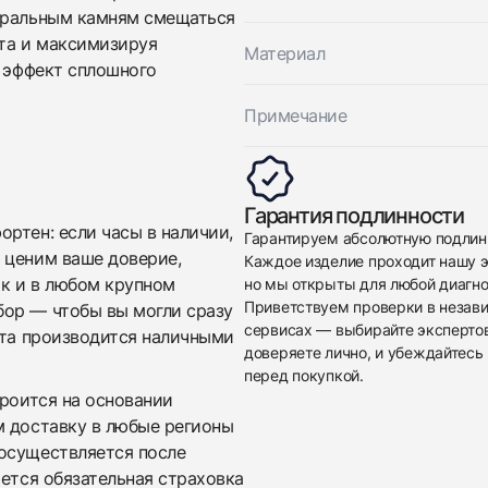
нтральным камням смещаться
ета и максимизируя
Материал
т эффект сплошного
Примечание
Приложите фото ваших часов…
Отправить заявку
Гарантия подлинности
ртен: если часы в наличии,
Гарантируем абсолютную подлин
Отправить заявку
 ценим ваше доверие,
Каждое изделие проходит нашу э
ак и в любом крупном
но мы открыты для любой диагно
Приветствуем проверки в незав
бор — чтобы вы могли сразу
сервисах — выбирайте эксперто
ата производится наличными
доверяете лично, и убеждайтесь 
перед покупкой.
троится на основании
м доставку в любые регионы
осуществляется после
яется обязательная страховка