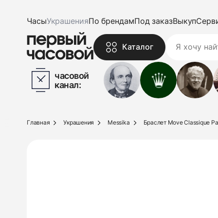
Часы
Украшения
По брендам
Под заказ
Выкуп
Серв
Каталог
часовой
канал:
Главная
Украшения
Messika
Браслет Move Classique P