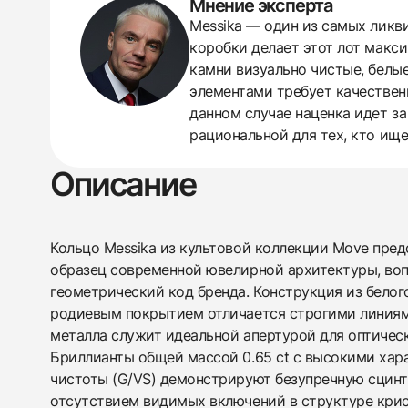
Мнение эксперта
Messika — один из самых ликв
438
285
145
142
205
204
195
150
6
коробки делает этот лот макс
камни визуально чистые, белые
элементами требует качествен
данном случае наценка идет з
рациональной для тех, кто ищ
Описание
Кольцо Messika из культовой коллекции Move пре
образец современной ювелирной архитектуры, в
геометрический код бренда. Конструкция из белог
родиевым покрытием отличается строгими линиям
металла служит идеальной апертурой для оптическ
Бриллианты общей массой 0.65 ct с высокими хар
чистоты (G/VS) демонстрируют безупречную сцин
отсутствием видимых включений в структуре кри