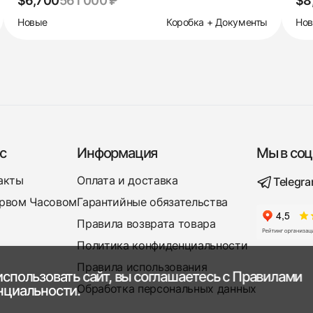
$6,700
561 000 ₽
$8
Новые
Коробка + Документы
Но
с
Информация
Мы в соц
акты
Оплата и доставка
Telegr
рвом Часовом
Гарантийные обязательства
Правила возврата товара
Политика конфиденциальности
Правила использования
спользовать сайт, вы соглашаетесь с
Правилами
Обработка персональных данных
нциальности.