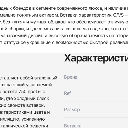
идных брендов в сегменте современного люкса, и наличие
имально понятным активом. Вставки характеристик G/VS 
, без «угля» и мутных облаков, что обеспечивает отличну
ной сборки, и здесь механика выполнена надежно, золото
а узнаваемый дизайн и высокую оборачиваемость на втори
ет статусное украшение с возможностью быстрой реализа
Характерист
Трейд-ин часов
Купить эти часы
Бренд
Оставьте ваши контактные данные и мы свяжемся с
дставляет собой эталонный
вами
оплощающий узнаваемый
Оставьте ваши контактные данные и мы свяжемся с
Messika
о золота 750 пробы с
вами
Ref
Браслет Move Classique Pavé
и, где холодный блеск
Messika
Новые
Коробка + Документы
$5,800
Браслет Move Classique Pavé
их свойств вставок.
Новые
Коробка + Документы
Размер
актеристиками цвета и
$5,800
тилляцию, усиленную
сталлической решетки.
Вставка