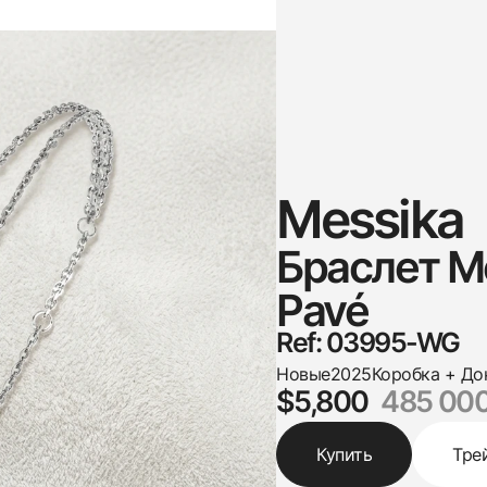
Messika
Браслет M
Pavé
Ref: 03995-WG
Новые
2025
Коробка + До
$5,800
485 000
Купить
Тре