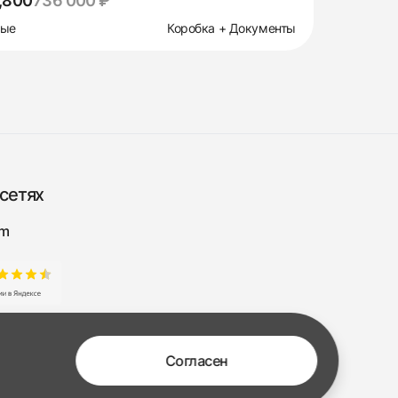
,800
736 000 ₽
вые
Коробка + Документы
сетях
am
Согласен