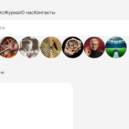
ис
Журнал
О нас
Контакты
avé