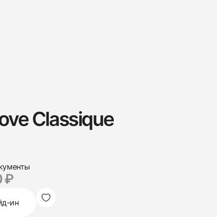
ove Classique
кументы
 ₽
йд-ин