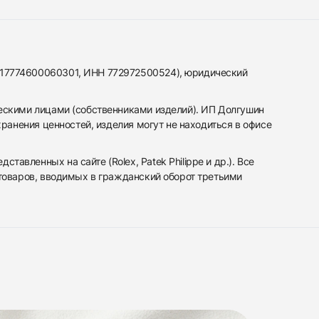
317774600060301, ИНН 772972500524), юридический
ескими лицами (собственниками изделий). ИП Долгушин
ранения ценностей, изделия могут не находиться в офисе
вленных на сайте (Rolex, Patek Philippe и др.). Все
 товаров, вводимых в гражданский оборот третьими