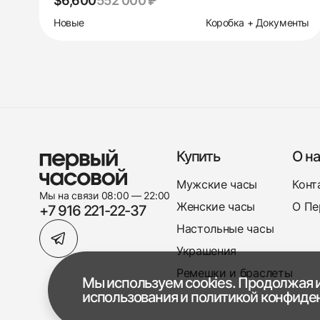
$6,600
552 000 ₽
Новые
Коробка + Документы
Купить
О на
Мужские часы
Конт
Мы на связи 08:00 — 22:00
Женские часы
О Пе
+7 916 221-22-37
Настольные часы
Украшения
Ремешки и браслеты
Мы используем cookies. Продолжая и
использования
и
политикой конфиде