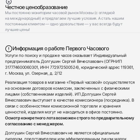
Честное ценообразование
Мы постоянно мониторим часовой рынок Москвы (с оглядкой
на международный) и предлагаем лучшие условия. А стать нашим
постоянным клиентом — одно удовольствие — у вас всегда будут
лучшие цены!
Информация о работе Первого Часового
Услуги по поиску и продаже часов оказывает Индивидуальный
предприниматель Долгушин Сергей Вячеславович (ОГРНИП
317774600060301, ИНН 772972500524), юридический адрес 119361,
г. Москва, ул. Озерная, д. 2/12
Реализация товаров в магазине «Первый часовой» осуществляется
на основании договоров комиссии, заключенных с физическими
лицами (собственниками изделий). ИП Долгушин Сергей
Вячеславович выступает в качестве комиссионера (посредника). В
связи с особенностями комиссионной торговли и хранения
ценностей, изделия могут не находиться в офисе постоянно.
Осмотр конкретного лота возможен строго по предварительному
согласованию с менеджером.
Долгушин Сергей Вячеславович не является официальным
дилером, представителем или аффилированным лицом марок,