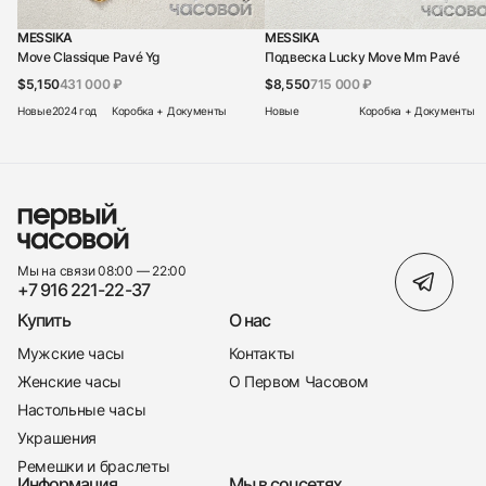
MESSIKA
MESSIKA
Move Classique Pavé Yg
Подвеска Lucky Move Mm Pavé
$5,150
431 000 ₽
$8,550
715 000 ₽
Новые
2024 год
Коробка + Документы
Новые
Коробка + Документы
Мы на связи 08:00 — 22:00
+7 916 221-22-37
Купить
О нас
Мужские часы
Контакты
Женские часы
О Первом Часовом
Настольные часы
Украшения
Ремешки и браслеты
Информация
Мы в соцсетях