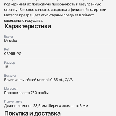
подчеркивая их природную прозрачность и безупречную
огранку. Высокое качество закрепки и финишной полировки
438
285
145
142
205
204
195
150
6
металла превращает утилитарный предмет в объект
ювелирного искусства.
Характеристики
Бренд
Messika
Ref
Трейд-ин часов
03995-PG
Купить эти часы
Оставьте ваши контактные данные и мы свяжемся
Размер
с вами
18
Оставьте ваши контактные данные и мы свяжемся
Messika
с вами
Bracelet Pavé Move Classique
Вставка
Messika
Новые
Коробка + Документы
Бриллианты общей массой 0.65 ct., G/VS
$5,800
Bracelet Pavé Move Classique
Новые
Коробка + Документы
$5,800
Материал
Розовое золото 750 пробы
Примечание
Длина элемента: 28,5 мм Ширина элемента: 6 мм
Покупка и доставка