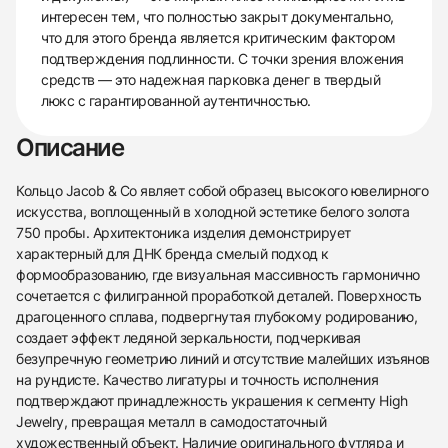
интересен тем, что полностью закрыт документально,
что для этого бренда является критическим фактором
подтверждения подлинности. С точки зрения вложения
средств — это надежная парковка денег в твердый
люкс с гарантированной аутентичностью.
Описание
Кольцо Jacob & Co являет собой образец высокого ювелирного
искусства, воплощенный в холодной эстетике белого золота
750 пробы. Архитектоника изделия демонстрирует
характерный для ДНК бренда смелый подход к
формообразованию, где визуальная массивность гармонично
сочетается с филигранной проработкой деталей. Поверхность
драгоценного сплава, подвергнутая глубокому родированию,
создает эффект ледяной зеркальности, подчеркивая
безупречную геометрию линий и отсутствие малейших изъянов
на рундисте. Качество лигатуры и точность исполнения
подтверждают принадлежность украшения к сегменту High
Jewelry, превращая металл в самодостаточный
438
285
145
142
205
204
195
150
6
художественный объект. Наличие оригинального футляра и