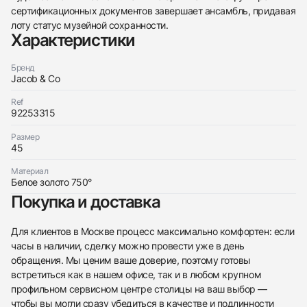
сертификационных документов завершает ансамбль, придавая
лоту статус музейной сохранности.
Характеристики
Бренд
Jacob & Co
Трейд-ин часов
Ref
Купить эти часы
92253315
Оставьте ваши контактные данные и мы свяжемся
с вами
Оставьте ваши контактные данные и мы свяжемся
Размер
Jacob & Co
с вами
45
Love Lockdown Cuff Necklace
Jacob & Co
Новые
Коробка + Документы
$3,100
Love Lockdown Cuff Necklace
Материал
Новые
Коробка + Документы
Белое золото 750°
$3,100
Покупка и доставка
Для клиентов в Москве процесс максимально комфортен: если
часы в наличии, сделку можно провести уже в день
обращения. Мы ценим ваше доверие, поэтому готовы
встретиться как в нашем офисе, так и в любом крупном
Приложите фото ваших часов…
профильном сервисном центре столицы на ваш выбор —
Отправить заявку
чтобы вы могли сразу убедиться в качестве и подлинности