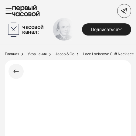
Поиск по сайту
часовой
Подписаться
канал:
Часы
Украшения
Главная
Украшения
Jacob & Co
Love Lockdown Cuff Necklace
По брендам
Под заказ
Выкуп
Сервис
Журнал
О нас
Контакты