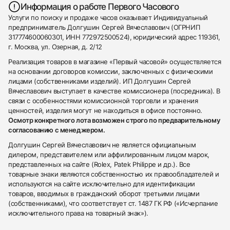
Информация о работе Первого Часового
Услуги по поиску и продаже часов оказывает Индивидуальный
предприниматель Долгушин Сергей Вячеславович (ОГРНИП
317774600060301, ИНН 772972500524), юридический адрес 119361,
г. Москва, ул. Озерная, д. 2/12
Реализация товаров в магазине «Первый часовой» осуществляется
на основании договоров комиссии, заключенных с физическими
лицами (собственниками изделий). ИП Долгушин Сергей
Вячеславович выступает в качестве комиссионера (посредника). В
связи с особенностями комиссионной торговли и хранения
ценностей, изделия могут не находиться в офисе постоянно.
Осмотр конкретного лота возможен строго по предварительному
согласованию с менеджером.
Долгушин Сергей Вячеславович не является официальным
дилером, представителем или аффилированным лицом марок,
представленных на сайте (Rolex, Patek Philippe и др.). Все
товарные знаки являются собственностью их правообладателей и
используются на сайте исключительно для идентификации
товаров, вводимых в гражданский оборот третьими лицами
(собственниками), что соответствует ст. 1487 ГК РФ («Исчерпание
исключительного права на товарный знак»).