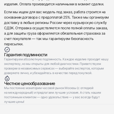
изделия. Оплата производится наличными в момент сделки.
Отправить заявку
Если мы ищем для вас модель под заказ, работа строится на
основании договора с предоплатой 25%. Также мы организуем
доставку в любые регионы России через курьерскую службу
СДЭК. Отправка осуществляется после полной оплаты заказа,
а для защиты груза оформляется обязательная страховка за
счет покупателя — так мы гарантируем безопасность
пересылки.
Гарантия подлинности
Гарантируем абсолютную подлинность. Каждое изделие проходит нашу
экспертизу, но мы открыты для любой диагностики. Приветствуем
проверки в независимых сервисах — выбирайте экспертов, которым
доверяете лично, и убеждайтесь в качестве перед покупкой.
Честное ценообразование
Мы постоянно мониторим часовой рынок Москвы (с оглядкой
на международный) и предлагаем лучшие условия. А стать нашим
постоянным клиентом — одно удовольствие — у вас всегда будут
лучшие цены!