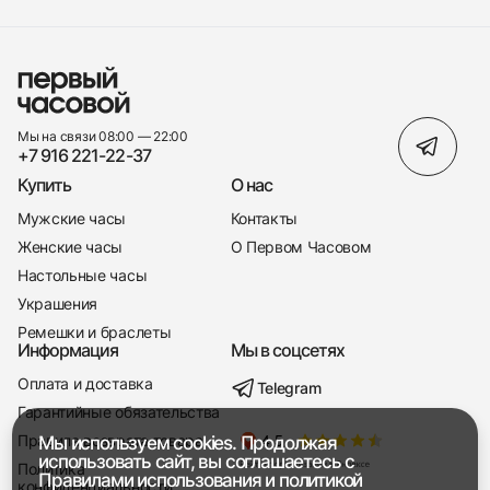
Мы на связи 08:00 — 22:00
+7 916 221-22-37
Купить
О нас
Мужские часы
Контакты
Женские часы
О Первом Часовом
Настольные часы
Украшения
Ремешки и браслеты
Информация
Мы в соцсетях
Оплата и доставка
Telegram
+7 916 221-22-37
Гарантийные обязательства
Правила возврата товара
Мы используем cookies. Продолжая
Мы насвязи 08:00 — 19:00
использовать сайт, вы соглашаетесь с
Политика
Правилами использования
и
политикой
конфиденциальности