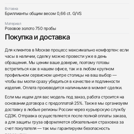
Вставка
Трейд-ин часов
Бриллианты общим весом 0,66 ct. G/VS
Заказать эти часы
Оставьте ваши контактные данные и мы свяжемся
Материал
с вами
Розовое золото 750 пробы
Оставьте ваши контактные данные и мы свяжемся
Messika
Покупка и доставка
с вами
Серьги Move Uno Pavé-Set Diamond Earrings
Messika
Новые
Коробка + Документы
$4,650
Серьги Move Uno Pavé-Set Diamond Earrings
Для клиентов в Москве процесс максимально комфортен: если
Новые
Коробка + Документы
$4,650
часы в наличии, сделку можно провести уже в день
обращения. Мы ценим ваше доверие, поэтому готовы
встретиться как в нашем офисе, так и в любом крупном
профильном сервисном центре столицы на ваш выбор —
чтобы вы могли сразу убедиться в качестве и подлинности
изделия. Оплата производится наличными в момент сделки.
Приложите фото ваших часов…
Если мы ищем для вас модель под заказ, работа строится на
основании договора с предоплатой 25%. Также мы организуем
Отправить заявку
доставку в любые регионы России через курьерскую службу
Отправить заявку
СДЭК. Отправка осуществляется после полной оплаты заказа,
а для защиты груза оформляется обязательная страховка за
счет покупателя — так мы гарантируем безопасность