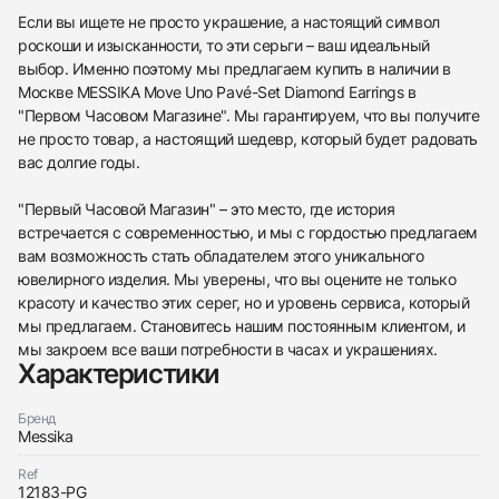
Если вы ищете не просто украшение, а настоящий символ
роскоши и изысканности, то эти серьги – ваш идеальный
выбор. Именно поэтому мы предлагаем купить в наличии в
Москве MESSIKA Move Uno Pavé-Set Diamond Earrings в
"Первом Часовом Магазине". Мы гарантируем, что вы получите
не просто товар, а настоящий шедевр, который будет радовать
вас долгие годы.
"Первый Часовой Магазин" – это место, где история
встречается с современностью, и мы с гордостью предлагаем
вам возможность стать обладателем этого уникального
ювелирного изделия. Мы уверены, что вы оцените не только
красоту и качество этих серег, но и уровень сервиса, который
мы предлагаем. Становитесь нашим постоянным клиентом, и
мы закроем все ваши потребности в часах и украшениях.
Характеристики
438
285
145
142
205
204
195
150
6
Бренд
Messika
Ref
12183-PG