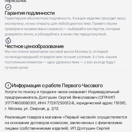
пересылки.
Гарантия подлинности
Гарантируем абсолютную подлинность. Каждое изделие проходит нашу
экспертизу, но мы открыты для любой диагностики. Приветствуем
проверки в независимых сервисах — выбирайте экспертов, которым
доверяете лично, и убеждайтесь в качестве перед покупкой.
Честное ценообразование
Мы постоянно мониторим часовой рынок Москвы (с оглядкой
на международный) и предлагаем лучшие условия. А стать нашим
постоянным клиентом — одно удовольствие — у вас всегда будут
лучшие цены!
Информация о работе Первого Часового
Услуги по поиску и продаже часов оказывает Индивидуальный
предприниматель Долгушин Сергей Вячеславович (ОГРНИП
317774600060301, ИНН 772972500524), юридический адрес 119361,
г. Москва, ул. Озерная, д. 2/12
Реализация товаров в магазине «Первый часовой» осуществляется
на основании договоров комиссии, заключенных с физическими
лицами (собственниками изделий). ИП Долгушин Сергей