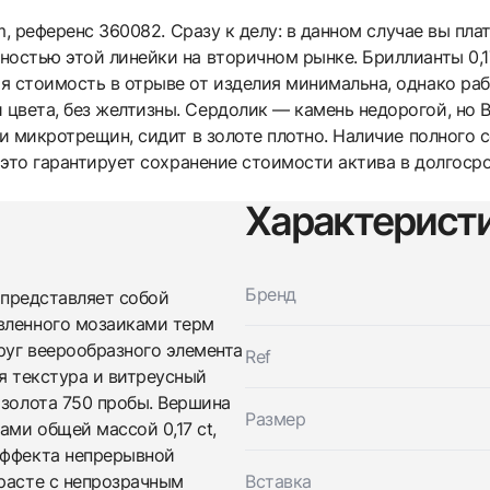
am, референс 360082. Сразу к делу: в данном случае вы пла
ностью этой линейки на вторичном рынке. Бриллианты 0,1
я стоимость в отрыве от изделия минимальна, однако ра
цвета, без желтизны. Сердолик — камень недорогой, но Bv
 и микротрещин, сидит в золоте плотно. Наличие полного
к это гарантирует сохранение стоимости актива в долгоср
Характерист
Трейд-ин часов
Купить эти часы
Оставьте ваши контактные данные и мы свяжемся с
вами
Бренд
m представляет собой
Оставьте ваши контактные данные и мы свяжемся с
Bvlgari
вленного мозаиками терм
вами
Divas’ Dream Ring
Bvlgari
Новые
Коробка + Документы
руг веерообразного элемента
Ref
$4,350
Divas’ Dream Ring
ая текстура и витреусный
Новые
Коробка + Документы
 золота 750 пробы. Вершина
$4,350
Размер
ми общей массой 0,17 ct,
эффекта непрерывной
трасте с непрозрачным
Вставка