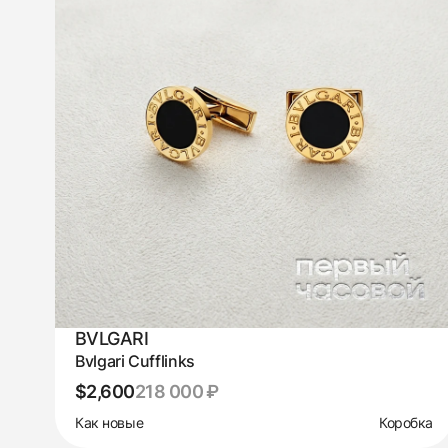
BVLGARI
Bvlgari Cufflinks
$2,600
218 000 ₽
Как новые
Коробка