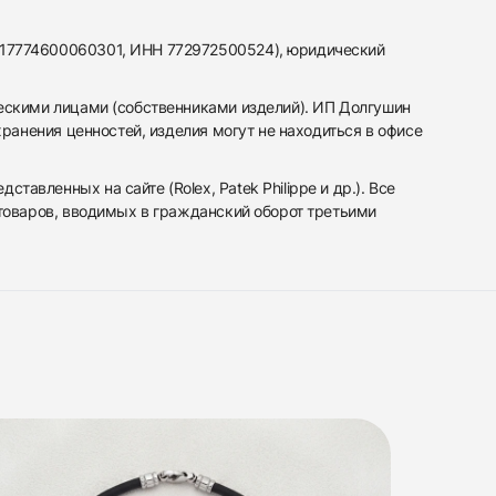
317774600060301, ИНН 772972500524), юридический
ескими лицами (собственниками изделий). ИП Долгушин
ранения ценностей, изделия могут не находиться в офисе
вленных на сайте (Rolex, Patek Philippe и др.). Все
 товаров, вводимых в гражданский оборот третьими