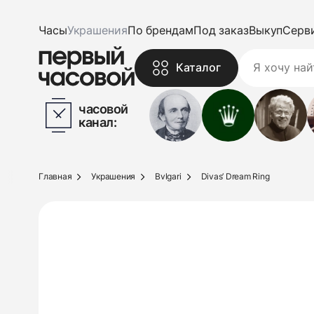
Часы
Украшения
По брендам
Под заказ
Выкуп
Серв
Каталог
часовой
канал:
Главная
Украшения
Bvlgari
Divas’ Dream Ring