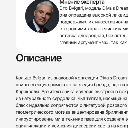
Мнение эксперта
438
285
145
142
205
204
195
150
6
Это Bvlgari, модель Diva's Dre
она оправдана высокой ликвид
поддержки», их инвестиционна
с хорошими характеристиками 
вставка однородная, без пятен
главный аргумент «за», так ка
Описание
Кольцо Bvlgari из знаковой коллекции Diva's Drea
квинтэссенцию римского наследия бренда, вдохно
Каракаллы. Архитектоника изделия выстроена вок
из натурального сердолика, чья теплая, насыщенн
блеск идеально сопрягаются с лигатурой розового
геометрического мотива акцентирована бриллианта
инкрустированными в технике паве для создания 
сцинтилляции и усиления дисперсии света на кон