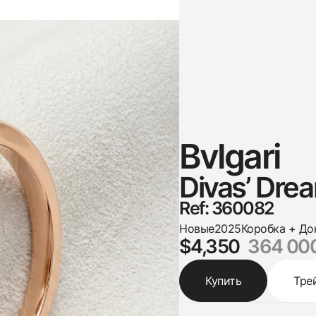
Bvlgari
Divas’ Dre
Ref: 360082
Новые
2025
Коробка + До
$4,350
364 00
Купить
Тре