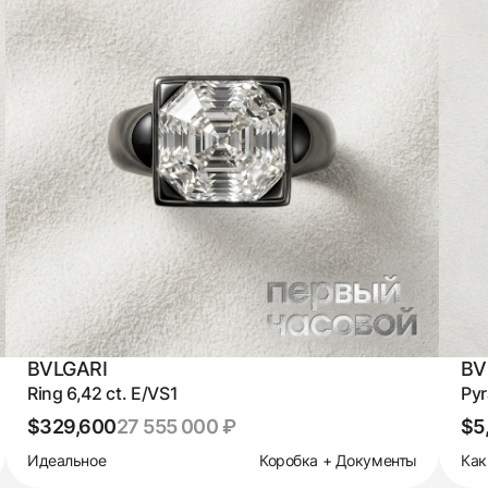
BVLGARI
BV
Ring 6,42 ct. E/VS1
Pyr
$329,600
27 555 000 ₽
$5
Идеальное
Коробка + Документы
Как