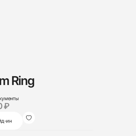
am Ring
кументы
0 ₽
йд-ин