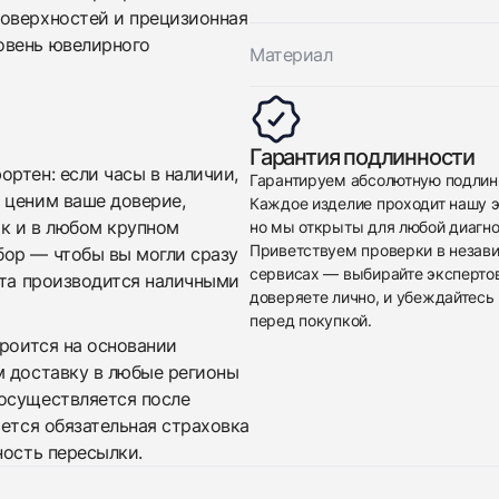
поверхностей и прецизионная
овень ювелирного
Материал
Приложите фото ваших часов…
Гарантия подлинности
ртен: если часы в наличии,
Гарантируем абсолютную подлин
Отправить заявку
 ценим ваше доверие,
Каждое изделие проходит нашу э
Отправить заявку
ак и в любом крупном
но мы открыты для любой диагно
Приветствуем проверки в незав
бор — чтобы вы могли сразу
сервисах — выбирайте эксперто
ата производится наличными
доверяете лично, и убеждайтесь 
перед покупкой.
троится на основании
м доставку в любые регионы
осуществляется после
яется обязательная страховка
ность пересылки.