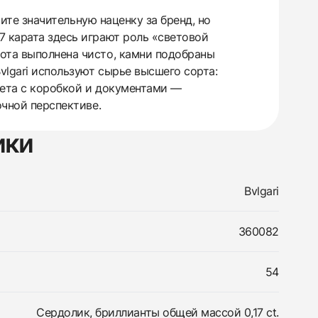
тите значительную наценку за бренд, но
7 карата здесь играют роль «световой
бота выполнена чисто, камни подобраны
lgari используют сырье высшего сорта:
 сета с коробкой и документами —
очной перспективе.
ики
Bvlgari
360082
54
Сердолик, бриллианты общей массой 0,17 ct.