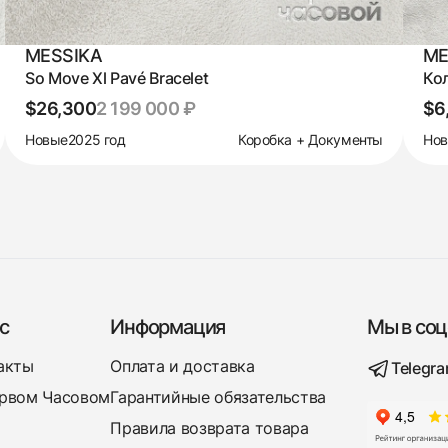
MESSIKA
ME
So Move Xl Pavé Bracelet
Ко
$26,300
2 199 000 ₽
$6
Новые
2025 год
Коробка + Документы
Но
с
Информация
Мы в соц
акты
Оплата и доставка
Telegr
рвом Часовом
Гарантийные обязательства
Правила возврата товара