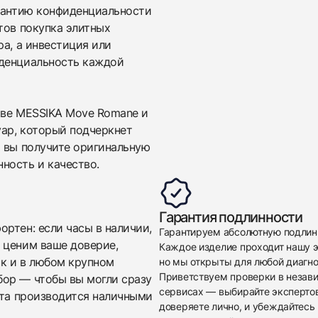
$4,150
арантию конфиденциальности
тов покупка элитных
ра, а инвестиция или
иденциальность каждой
кве MESSIKA Move Romane и
уар, который подчеркнет
Приложите фото ваших часов…
м вы получите оригинальную
ность и качество.
Отправить заявку
Отправить заявку
Гарантия подлинности
ртен: если часы в наличии,
Гарантируем абсолютную подлин
 ценим ваше доверие,
Каждое изделие проходит нашу э
ак и в любом крупном
но мы открыты для любой диагно
Приветствуем проверки в незав
бор — чтобы вы могли сразу
сервисах — выбирайте эксперто
ата производится наличными
доверяете лично, и убеждайтесь 