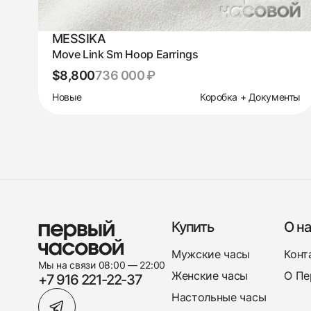
MESSIKA
Move Link Sm Hoop Earrings
$8,800
736 000 ₽
Новые
Коробка + Документы
Купить
О на
Мужские часы
Конт
Мы на связи 08:00 — 22:00
Женские часы
О Пе
+7 916 221-22-37
Настольные часы