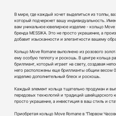
В мире, где каждый хочет выделиться из толпы, ва
который подчеркнет вашу индивидуальность. Име
438
285
145
142
205
204
195
150
6
вам уникальное ювелирное изделие - кольцо Move
бренда MESSIKA. Это не просто украшение, а прои
добавит изысканности и элегантности вашему обра
Кольцо Move Romane выполнено из розового золота
ему особую теплоту и роскошь. В центре кольца 
бриллиант, который играет на свету, создавая неп
него расположены еще бриллианты общим весом 0.
изделию дополнительный блеск и роскошь.
Каждый элемент кольца тщательно продуман и вы
передовых технологий и традиций швейцарского ю
просто украшение, а инвестиция в ваш стиль и ста
Приобретая кольцо Move Romane в "Первом Часово