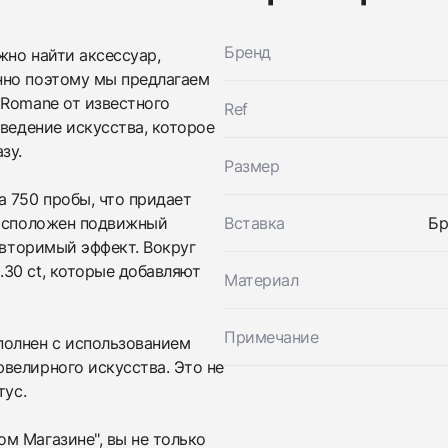
Бренд
жно найти аксессуар,
нно поэтому мы предлагаем
 Romane от известного
Ref
зведение искусства, которое
зу.
Размер
 750 пробы, что придает
расположен подвижный
Вставка
Бр
овторимый эффект. Вокруг
30 ct, которые добавляют
Материал
Трейд-ин часов
Заказать эти часы
Оставьте ваши контактные данные и мы свяжемся с
Примечание
полнен с использованием
вами
Оставьте ваши контактные данные и мы свяжемся с
Messika
велирного искусства. Это не
вами
Кольцо Move Romane
тус.
Messika
Новые
Коробка + Документы
$4,150
Кольцо Move Romane
Новые
Коробка + Документы
м Магазине", вы не только