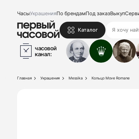
Часы
Украшения
По брендам
Под заказ
Выкуп
Серв
Каталог
часовой
канал:
Главная
Украшения
Messika
Кольцо Move Romane