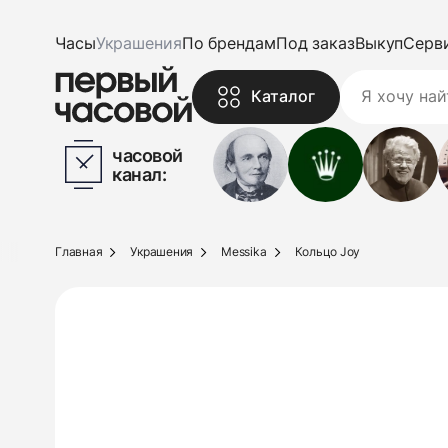
Часы
Украшения
По брендам
Под заказ
Выкуп
Серв
Каталог
часовой
канал:
Главная
Украшения
Messika
Кольцо Joy