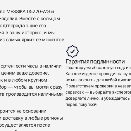
кве MESSIKA 05220-WG и
изделия. Вместе с кольцом
 подтверждающие его
ия в вашу историю, и мы
 из самых ярких ее моментов.
Приложите фото ваших часов…
Отправить заявку
Гарантия подлинности
ртен: если часы в наличии,
Гарантируем абсолютную подлин
Отправить заявку
 ценим ваше доверие,
Каждое изделие проходит нашу э
ак и в любом крупном
но мы открыты для любой диагно
Приветствуем проверки в незав
бор — чтобы вы могли сразу
сервисах — выбирайте эксперто
ата производится наличными
доверяете лично, и убеждайтесь 
перед покупкой.
троится на основании
м доставку в любые регионы
осуществляется после