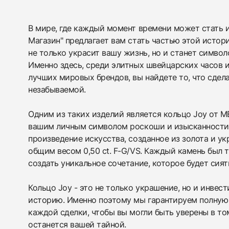
438
285
145
142
205
204
195
150
6
В мире, где каждый момент времени может стать 
Магазин" предлагает вам стать частью этой истори
не только украсит вашу жизнь, но и станет символ
Именно здесь, среди элитных швейцарских часов 
лучших мировых брендов, вы найдете то, что сдел
незабываемой.
Одним из таких изделий является кольцо Joy от M
вашим личным символом роскоши и изысканности. 
произведение искусства, созданное из золота и у
общим весом 0,50 ct. F-G/VS. Каждый камень был 
создать уникальное сочетание, которое будет сият
Кольцо Joy - это не только украшение, но и инвес
историю. Именно поэтому мы гарантируем полную
каждой сделки, чтобы вы могли быть уверены в то
останется вашей тайной.