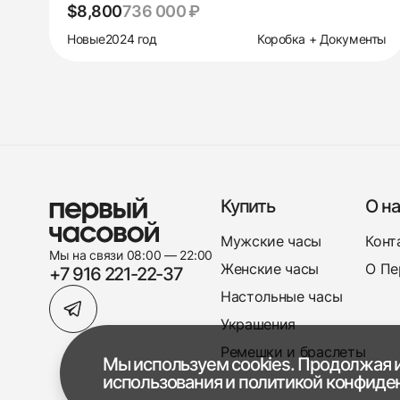
$8,800
736 000 ₽
Новые
2024 год
Коробка + Документы
Купить
О на
Мужские часы
Конт
Мы на связи 08:00 — 22:00
Женские часы
О Пе
+7 916 221-22-37
Настольные часы
Украшения
Ремешки и браслеты
Мы используем cookies. Продолжая и
использования
и
политикой конфиде