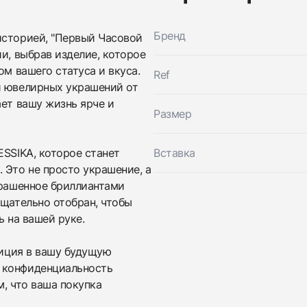
Бренд
историей, "Первый Часовой
и, выбрав изделие, которое
ом вашего статуса и вкуса.
Ref
и ювелирных украшений от
ает вашу жизнь ярче и
Размер
ESSIKA, которое станет
Вставка
Трейд-ин часов
Это не просто украшение, а
Заказать эти часы
крашенное бриллиантами
Оставьте ваши контактные данные и мы свяжемся с
тщательно отобран, чтобы
вами
Оставьте ваши контактные данные и мы свяжемся с
Messika
ь на вашей руке.
вами
Кольцо Joy
Messika
Новые
Коробка + Документы
тиция в вашу будущую
$4,150
Кольцо Joy
Новые
Коробка + Документы
 конфиденциальность
$4,150
м, что ваша покупка