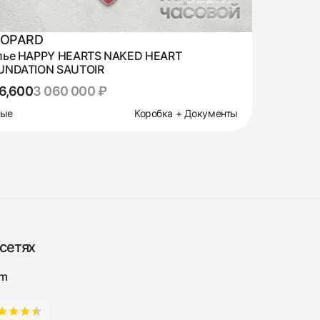
OPARD
лье HAPPY HEARTS NAKED HEART
UNDATION SAUTOIR
6,600
3 060 000 ₽
вые
Коробка + Документы
сетях
am