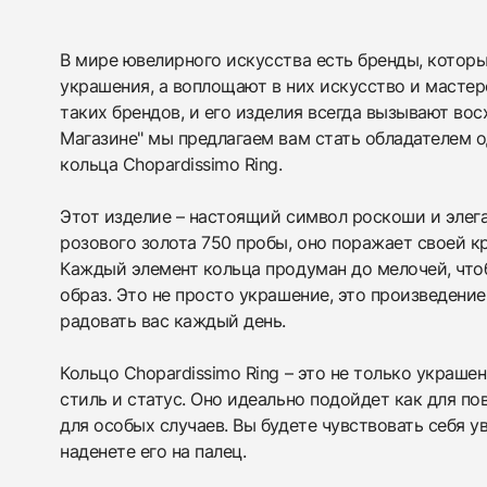
В мире ювелирного искусства есть бренды, которы
украшения, а воплощают в них искусство и мастерс
438
285
145
142
205
204
195
150
6
таких брендов, и его изделия всегда вызывают во
Магазине" мы предлагаем вам стать обладателем о
кольца Chopardissimo Ring.
Этот изделие – настоящий символ роскоши и элега
розового золота 750 пробы, оно поражает своей к
Каждый элемент кольца продуман до мелочей, чт
образ. Это не просто украшение, это произведение
радовать вас каждый день.
Кольцо Chopardissimo Ring – это не только украшен
стиль и статус. Оно идеально подойдет как для по
для особых случаев. Вы будете чувствовать себя ув
наденете его на палец.