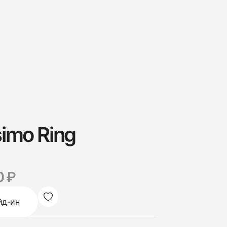
imo Ring
0 ₽
йд-ин