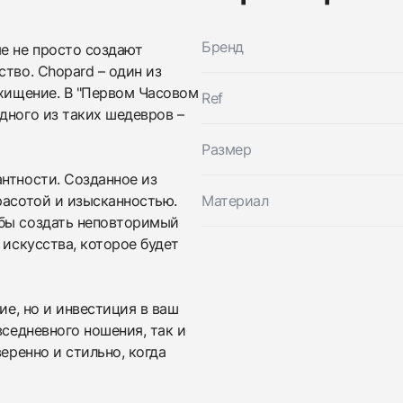
Бренд
е не просто создают
тво. Chopard – один из
схищение. В "Первом Часовом
Ref
дного из таких шедевров –
Размер
нтности. Созданное из
расотой и изысканностью.
Материал
обы создать неповторимый
 искусства, которое будет
Трейд-ин часов
Купить эти часы
Оставьте ваши контактные данные и мы свяжемся с
ие, но и инвестиция в ваш
вами
вседневного ношения, так и
Оставьте ваши контактные данные и мы свяжемся с
Chopard
вами
еренно и стильно, когда
Chopardissimo Ring
Chopard
Как новые
Коробка
$3,650
Chopardissimo Ring
Как новые
Коробка