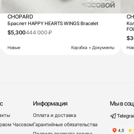
CHOPARD
CH
Браслет HAPPY HEARTS WINGS Bracelet
Ко
FO
$5,300
444 000 ₽
$3
Новые
Коробка + Документы
Но
с
Информация
Мы в соц
акты
Оплата и доставка
Telegr
рвом Часовом
Гарантийные обязательства
Правила возврата товара