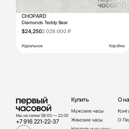
CHOPARD
Diamonds Teddy Bear
$24,250
2 028 000 ₽
Идеальное
Коробка
Купить
О на
Мужские часы
Конт
Мы на связи 08:00 — 22:00
Женские часы
О Пе
+7 916 221-22-37
Настольные часы