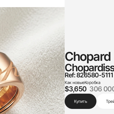
Chopard
Chopardiss
Ref: 826580-5111
Как новые
Коробка
$3,650
306 00
Купить
Тре