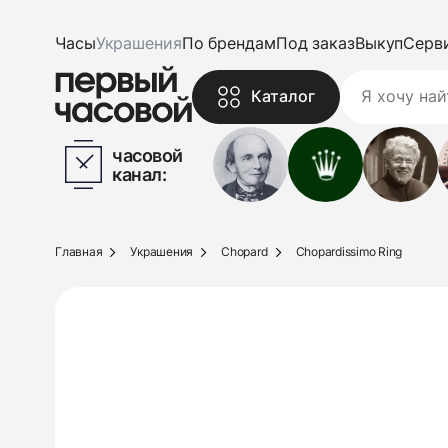
Часы
Украшения
По брендам
Под заказ
Выкуп
Серв
Каталог
часовой
канал:
Главная
Украшения
Chopard
Chopardissimo Ring