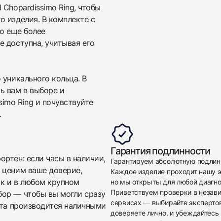
$3,650
Chopardissimo Ring, чтобы
о изделия. В комплекте с
го еще более
 доступна, учитывая его
 уникального кольца. В
ь вам в выборе и
simo Ring и почувствуйте
Приложите фото ваших часов…
.
Отправить заявку
Отправить заявку
Гарантия подлинности
ртен: если часы в наличии,
Гарантируем абсолютную подлин
 ценим ваше доверие,
Каждое изделие проходит нашу э
ак и в любом крупном
но мы открыты для любой диагно
Приветствуем проверки в незав
бор — чтобы вы могли сразу
сервисах — выбирайте эксперто
ата производится наличными
доверяете лично, и убеждайтесь 