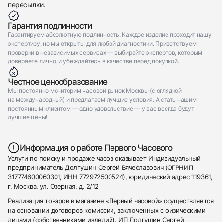
пересылки.
Гарантия подлинности
Гарантируем абсолютную подлинность. Каждое изделие проходит нашу
экспертизу, но мы открыты для любой диагностики. Приветствуем
проверки в независимых сервисах — выбирайте экспертов, которым
доверяете лично, и убеждайтесь в качестве перед покупкой.
Честное ценообразование
Мы постоянно мониторим часовой рынок Москвы (с оглядкой
на международный) и предлагаем лучшие условия. А стать нашим
постоянным клиентом — одно удовольствие — у вас всегда будут
лучшие цены!
Информация о работе Первого Часового
Услуги по поиску и продаже часов оказывает Индивидуальный
предприниматель Долгушин Сергей Вячеславович (ОГРНИП
317774600060301, ИНН 772972500524), юридический адрес 119361,
г. Москва, ул. Озерная, д. 2/12
Реализация товаров в магазине «Первый часовой» осуществляется
на основании договоров комиссии, заключенных с физическими
лицами (собственниками изделий). ИП Долгушин Сергей