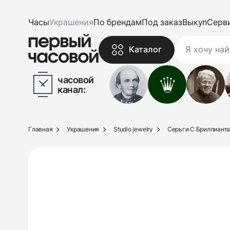
Часы
Украшения
По брендам
Под заказ
Выкуп
Серв
Каталог
часовой
канал:
Главная
Украшения
Studio jewelry
Серьги С Бриллиантам