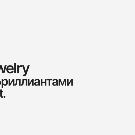
welry
Бриллиантами
t.