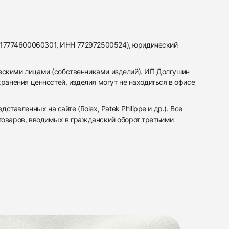
317774600060301, ИНН 772972500524), юридический
ескими лицами (собственниками изделий). ИП Долгушин
ранения ценностей, изделия могут не находиться в офисе
вленных на сайте (Rolex, Patek Philippe и др.). Все
 товаров, вводимых в гражданский оборот третьими