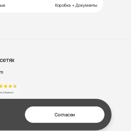
вые
Коробка + Документы
сетях
am
Согласен