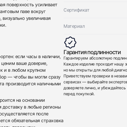
ная поверхность усиливает
Сертификат
иантовым паве вокруг
, визуально увеличивая
ки.
Материал
Приложите фото ваших часов…
Гарантия подлинности
Отправить заявку
ртен: если часы в наличии,
Гарантируем абсолютную подлин
Отправить заявку
 ценим ваше доверие,
Каждое изделие проходит нашу э
ак и в любом крупном
но мы открыты для любой диагно
Приветствуем проверки в незав
бор — чтобы вы могли сразу
сервисах — выбирайте эксперто
ата производится наличными
доверяете лично, и убеждайтесь 
перед покупкой.
троится на основании
м доставку в любые регионы
осуществляется после
яется обязательная страховка