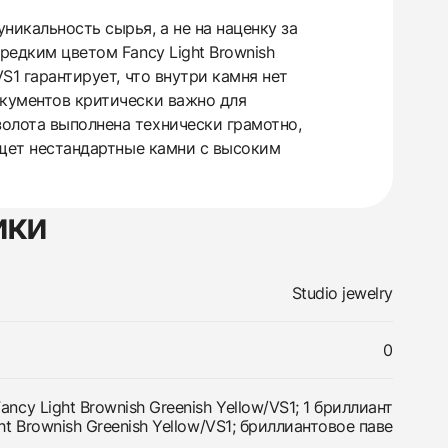
никальность сырья, а не на наценку за
редким цветом Fancy Light Brownish
S1 гарантирует, что внутри камня нет
окументов критически важно для
олота выполнена технически грамотно,
 ищет нестандартные камни с высоким
ики
Studio jewelry
0
Fancy Light Brownish Greenish Yellow/VS1; 1 бриллиант
ight Brownish Greenish Yellow/VS1; бриллиантовое паве