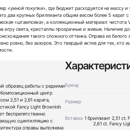
р «умной покупки», где бюджет расходуется на массу и у
это два крупных бриллианта общим весом более 5 карат с 
рческая «штамповка», а коллекционный материал: чистота V
на игру света, кристаллы прозрачные и живые. Наличие д
исхождения такого сложного оттенка. Оправа из белого з
ено ровно, без зазоров. Это твердый актив для тех, кто
мости.
Характерист
Трейд-ин часов
Заказать эти часы
Оставьте ваши контактные данные и мы свяжемся с
вами
Бренд
ный образец работы с редкими
Оставьте ваши контактные данные и мы свяжемся с
Studio jewelry
вами
 Композиционный центр
Серьги С Бриллиантами 2,51/2,61 Ct.
Studio jewelry
Новые
Коробка + Документы
м 2,51 и 2,61 карата,
Размер
$41,200
Серьги С Бриллиантами 2,51/2,61 Ct.
икой Fancy Light Brownish
Новые
Коробка + Документы
$41,200
вет беспрепятственно
Вставка
1 бриллиант 2,51 ct. 
ивающую сцинтилляцию с
2,61 ct. Fancy L
хитектура оправы выполнена