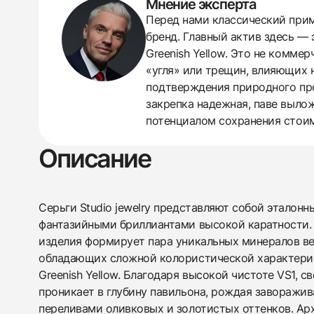
Мнение эксперта
Перед нами классический приме
438
285
145
142
205
204
195
150
6
бренд. Главный актив здесь — 
Greenish Yellow. Это не комме
«угля» или трещин, влияющих 
подтверждения природного про
закрепка надежная, паве вылож
потенциалом сохранения стои
Описание
Серьги Studio jewelry представляют собой эталон
фантазийными бриллиантами высокой каратности.
изделия формирует пара уникальных минералов весо
обладающих сложной колористической характерист
Greenish Yellow. Благодаря высокой чистоте VS1, с
проникает в глубину павильона, рождая завораж
переливами оливковых и золотистых оттенков. Ар