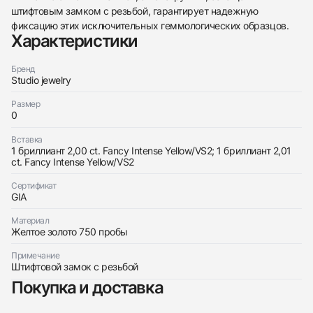
штифтовым замком с резьбой, гарантирует надежную
438
285
145
142
205
204
195
150
6
фиксацию этих исключительных геммологических образцов.
Характеристики
Бренд
Studio jewelry
Размер
0
Трейд-ин часов
Вставка
Купить эти часы
1 бриллиант 2,00 ct. Fancy Intense Yellow/VS2; 1 бриллиант 2,01
Оставьте ваши контактные данные и мы свяжемся
ct. Fancy Intense Yellow/VS2
с вами
Оставьте ваши контактные данные и мы свяжемся
Studio jewelry
с вами
Серьги 2,00/2,01 ct. Fancy Intense Yellow/VS2
Сертификат
Studio jewelry
(Cushion Diamonds)
GIA
Серьги 2,00/2,01 ct. Fancy Intense Yellow/VS2
Новые
Коробка + Документы
$34,000
(Cushion Diamonds)
Материал
Новые
Коробка + Документы
Желтое золото 750 пробы
$34,000
Примечание
Штифтовой замок с резьбой
Покупка и доставка