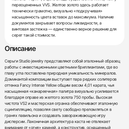
переоцененных VVS. Желтое золото здесь работает
технически грамотно, визуально «подкручивая»
насыщенность цвета вставок до максимума. Наличие
документов закрывает вопросы ликвидности, а
винтовая застежка — единственно верное решение для
серег такой стоимости.
Описание
Серьги Studio jewelry представляют собой эталонный образец
работы с инвестиционными цветными бриллиантами, где во
главу угла поставлена природная уникальность минералов.
Доминантой композиции выступает пара редких солитеров
оттенка Fancy Intense Yellow общим весом 4,01 карата, чья
насыщенная «канареечная» палитра визуально усиливается
благодаря оправе из желтого золота 750 пробы. Высокая
чистота VS2 и мастерская огранка обеспечивают эталонную
сцинтилляцию, позволяя свету свободно преломляться в
гранях павильона и создавать завораживающую игру
дисперсии. Лаконичная архитектура каста не отвлекает
внимание от «огня» камней, а конструктив, оснащенный