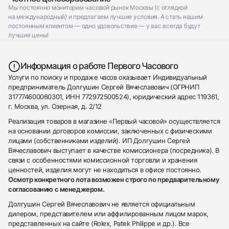
Мы постоянно мониторим часовой рынок Москвы (с оглядкой
на международный) и предлагаем лучшие условия. А стать нашим
постоянным клиентом — одно удовольствие — у вас всегда будут
лучшие цены!
Информация о работе Первого Часового
Услуги по поиску и продаже часов оказывает Индивидуальный
предприниматель Долгушин Сергей Вячеславович (ОГРНИП
317774600060301, ИНН 772972500524), юридический адрес 119361,
г. Москва, ул. Озерная, д. 2/12
Реализация товаров в магазине «Первый часовой» осуществляется
на основании договоров комиссии, заключенных с физическими
лицами (собственниками изделий). ИП Долгушин Сергей
Вячеславович выступает в качестве комиссионера (посредника). В
связи с особенностями комиссионной торговли и хранения
ценностей, изделия могут не находиться в офисе постоянно.
Осмотр конкретного лота возможен строго по предварительному
согласованию с менеджером.
Долгушин Сергей Вячеславович не является официальным
дилером, представителем или аффилированным лицом марок,
представленных на сайте (Rolex, Patek Philippe и др.). Все