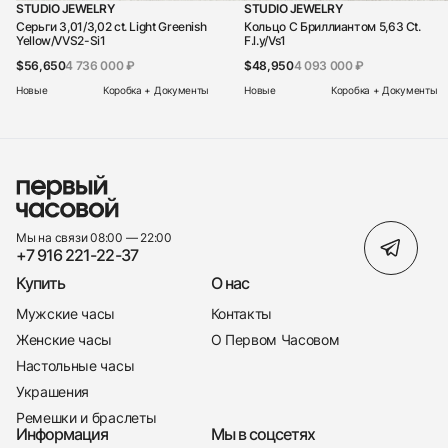
STUDIO JEWELRY
STUDIO JEWELRY
Серьги 3,01/3,02 ct. Light Greenish
Кольцо С Бриллиантом 5,63 Ct.
Yellow/VVS2-Si1
F.l.y/Vs1
$56,650
4 736 000 ₽
$48,950
4 093 000 ₽
Новые
Коробка + Документы
Новые
Коробка + Документы
Мы на связи 08:00 — 22:00
+7 916 221-22-37
Купить
О нас
Мужские часы
Контакты
Женские часы
О Первом Часовом
Настольные часы
Украшения
Ремешки и браслеты
Информация
Мы в соцсетях