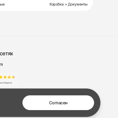
вые
Коробка + Документы
сетях
am
Согласен