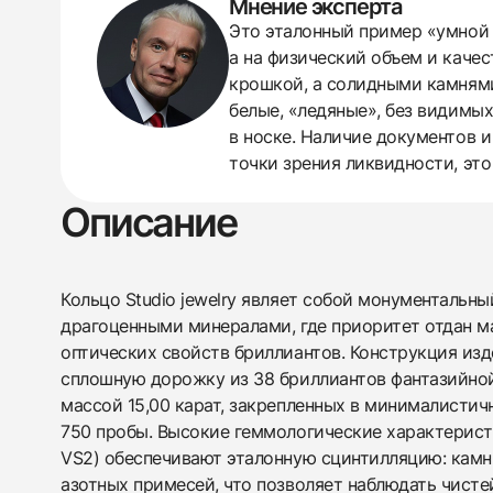
Мнение эксперта
Это эталонный пример «умной п
438
285
145
142
205
204
195
150
6
а на физический объем и качес
крошкой, а солидными камнями
белые, «ледяные», без видимых
в носке. Наличие документов 
точки зрения ликвидности, это
Описание
Кольцо Studio jewelry являет собой монументальны
драгоценными минералами, где приоритет отдан 
оптических свойств бриллиантов. Конструкция из
сплошную дорожку из 38 бриллиантов фантазийно
массой 15,00 карат, закрепленных в минималистич
750 пробы. Высокие геммологические характеристи
VS2) обеспечивают эталонную сцинтилляцию: кам
азотных примесей, что позволяет наблюдать чист