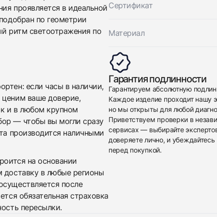
Сертификат
ния проявляется в идеальной
 подобран по геометрии
ный ритм светоотражения по
Материал
Приложите фото ваших часов…
Гарантия подлинности
ртен: если часы в наличии,
Гарантируем абсолютную подлин
Отправить заявку
 ценим ваше доверие,
Каждое изделие проходит нашу э
Отправить заявку
ак и в любом крупном
но мы открыты для любой диагно
Приветствуем проверки в незав
бор — чтобы вы могли сразу
сервисах — выбирайте эксперто
ата производится наличными
доверяете лично, и убеждайтесь 
перед покупкой.
троится на основании
м доставку в любые регионы
осуществляется после
яется обязательная страховка
ность пересылки.