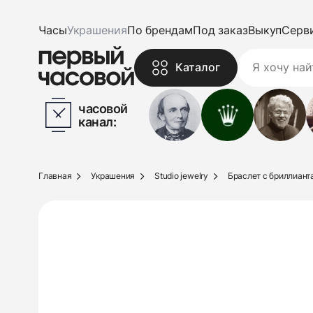
Часы
Украшения
По брендам
Под заказ
Выкуп
Серв
Каталог
часовой
канал:
Главная
Украшения
Studio jewelry
Браслет с бриллианта