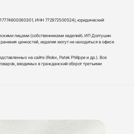
317774600060301, ИНН 772972500524), юридический
ескими лицами (собственниками изделий). ИП Долгушин
ранения ценностей, изделия могут не находиться в офисе
вленных на сайте (Rolex, Patek Philippe и др.). Все
 товаров, вводимых в гражданский оборот третьими