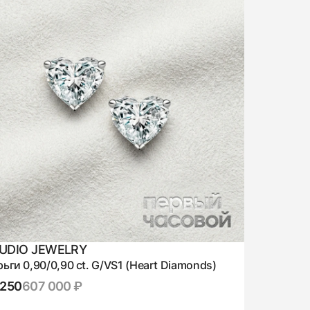
UDIO JEWELRY
ьги 0,90/0,90 ct. G/VS1 (Heart Diamonds)
,250
607 000 ₽