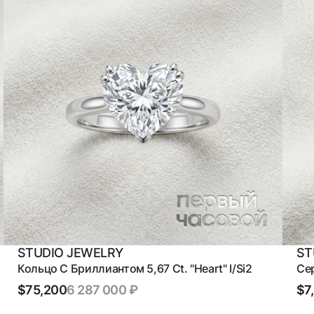
STUDIO JEWELRY
ST
Кольцо С Бриллиантом 5,67 Ct. "Heart" I/Si2
Сер
$75,200
6 287 000 ₽
$7