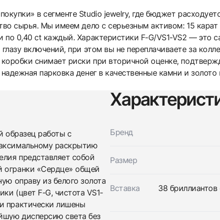
окупки» в сегменте Studio jewelry, где бюджет расходует
тво сырья. Мы имеем дело с серьезным активом: 15 карат 
 по 0,40 ct каждый. Характеристики F-G/VS1-VS2 — это 
 глазу включений, при этом вы не переплачиваете за колле
и коробки снимает риски при вторичной оценке, подтверж
 надежная парковка денег в качественные камни и золото
Характерист
Трейд-ин часов
Купить эти часы
Оставьте ваши контактные данные и мы свяжемся с
Бренд
й образец работы с
вами
максимальному раскрытию
Оставьте ваши контактные данные и мы свяжемся с
Studio jewelry
вами
Браслет с бриллиантами 15,00 ct. F-G/VS
делия представляет собой
Размер
Studio jewelry
(Heart Shape)
й огранки «Сердце» общей
Браслет с бриллиантами 15,00 ct. F-G/VS
Новые
Коробка + Документы
ную оправу из белого золота
$39,150
(Heart Shape)
Вставка
38 бриллиантов 
ки (цвет F-G, чистота VS1-
Новые
Коробка + Документы
$39,150
ни практически лишены
ейшую дисперсию света без