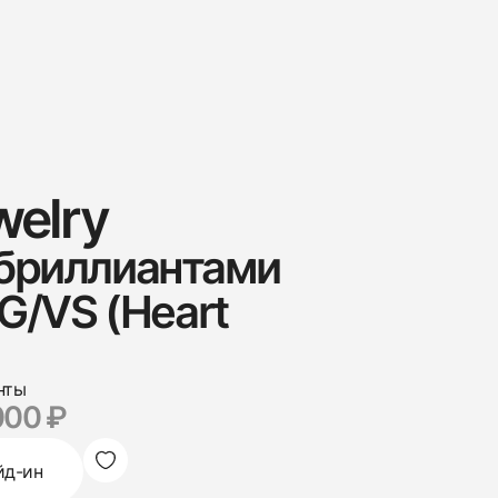
welry
 бриллиантами
-G/VS (Heart
нты
000 ₽
йд-ин