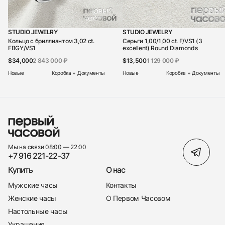
STUDIO JEWELRY
STUDIO JEWELRY
Кольцо с бриллиантом 3,02 ct.
Серьги 1,00/1,00 ct. F/VS1 (3
FBGY/VS1
excellent) Round Diamonds
$34,000
2 843 000 ₽
$13,500
1 129 000 ₽
Новые
Коробка + Документы
Новые
Коробка + Документы
Мы на связи 08:00 — 22:00
+7 916 221-22-37
Купить
О нас
Мужские часы
Контакты
Женские часы
О Первом Часовом
Настольные часы
Украшения