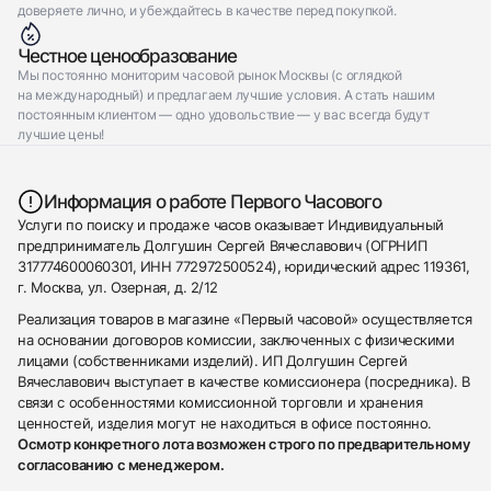
доверяете лично, и убеждайтесь в качестве перед покупкой.
Честное ценообразование
Мы постоянно мониторим часовой рынок Москвы (с оглядкой
на международный) и предлагаем лучшие условия. А стать нашим
постоянным клиентом — одно удовольствие — у вас всегда будут
лучшие цены!
Информация о работе Первого Часового
Услуги по поиску и продаже часов оказывает Индивидуальный
предприниматель Долгушин Сергей Вячеславович (ОГРНИП
317774600060301, ИНН 772972500524), юридический адрес 119361,
г. Москва, ул. Озерная, д. 2/12
Реализация товаров в магазине «Первый часовой» осуществляется
на основании договоров комиссии, заключенных с физическими
лицами (собственниками изделий). ИП Долгушин Сергей
Вячеславович выступает в качестве комиссионера (посредника). В
связи с особенностями комиссионной торговли и хранения
ценностей, изделия могут не находиться в офисе постоянно.
Осмотр конкретного лота возможен строго по предварительному
согласованию с менеджером.