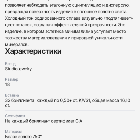
позволяет наблюдать эталонную сцинтилляцию и дисперсию,
превращая поверхность изделия в сплошное полотно света.
Холодный тон родированного сплава визуально «подтягивает»
438
285
145
142
205
204
195
150
6
цвет вставок, создавая эффект ледяной прозрачности. Это
изделие, в котором эстетика минимализма уступает место
торжеству материаловедения и природной уникальности
минералов.
Характеристики
Бренд
Трейд-ин часов
Studio jewelry
Купить эти часы
Оставьте ваши контактные данные и мы свяжемся
Размер
с вами
18
Оставьте ваши контактные данные и мы свяжемся
Studio jewelry
с вами
Браслет с бриллиантами 16,10 ct. K/Vs1
Вставка
Studio jewelry
Новые
Коробка + Документы
32 бриллианта, каждый по 0,50+ ct. K/VS1, общая масса 16,10
$30,400
Браслет с бриллиантами 16,10 ct. K/Vs1
ct.
Новые
Коробка + Документы
$30,400
Сертификат
На каждый бриллиант сертификат GIA
Материал
Белое золото 750°