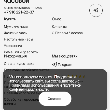
Мы на связи 08:00 — 22:00
+7 916 221-22-37
Купить
О нас
Мужские часы
Контакты
Женские часы
О Первом Часовом
Настольные часы
Украшения
Ремешки и браслеты
Информация
Мы в соцсетях
Оплата и доставка
Telegram
+7 916 221-22-37
Гарантийные обязательства
Правила возврата товара
Мы используем cookies. Продолжая
Мы насвязи 08:00 — 19:00
использовать сайт, вы соглашаетесь с
Политика
Правилами использования
и
политикой
конфиденциальности
конфиденциальности.
Правила использования
Согласен
Обработка персональных
данных