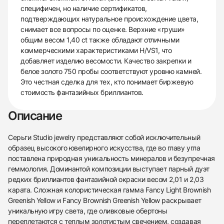
специфичен, но наличие сертификатов,
подтверждающих натуральное происхождение цвета,
снимает все вопросы по оценке. Верхние «груши»
общим весом 1,40 ct также обладают отличными
коммерческими характеристиками H/VS1, что
добавляет изделию весомости. Качество закрепки и
белое золото 750 пробы соответствуют уровню камней.
Это честная сделка для тех, кто понимает биржевую
стоимость фантазийных бриллиантов.
Описание
Серьги Studio jewelry представляют собой исключительный
образец высокого ювелирного искусства, где во главу угла
поставлена природная уникальность минералов и безупречная
геммология. Доминантой композиции выступает парный дуэт
редких бриллиантов фантазийной окраски весом 2,01 и 2,03
карата. Сложная колористическая гамма Fancy Light Brownish
Greenish Yellow и Fancy Brownish Greenish Yellow раскрывает
уникальную игру света, где оливковые обертоны
переплетаются с теплым золотистым свечением, создавая