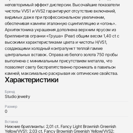
неповторимый эффект дисперсии. Высочайшие показатели
чистоты VVS1 и VVS2 гарантируют отсутствие включений,
видимых даже при профессиональном увеличении,
обеспечивая камням эталонную сцинтилляцию и «огонь».
Архитектоника украшения дополнена верхним ярусом из
бриллиантов огранки «Груша» (Pear) общим весом 1,40 ct с
высокими характеристиками цвета и чистоты H/VS1,
438
285
145
142
205
204
195
150
6
создающими холодный контрапункт теплой гамме
центральных вставок. Оправа из белого золота 750 пробы
выполнена с минимальным присутствием металла, что
позволяет свету беспрепятственно проникать в павильон
камней, максимально раскрывая их оптические свойства.
Характеристики
Бренд
Трейд-ин часов
Studio jewelry
Купить эти часы
Оставьте ваши контактные данные и мы свяжемся
Размер
с вами
0
Оставьте ваши контактные данные и мы свяжемся
Studio jewelry
с вами
Серьги с бриллиантами 2,01/2,03 ct. FBGY/VVS
Studio jewelry
Новые
Коробка + Документы
Вставка
$31,150
Серьги с бриллиантами 2,01/2,03 ct. FBGY/VVS
Нижние бриллианты: 2,01 ct. Fancy Light Brownish Greenish
Новые
Коробка + Документы
Yellow/VVS1; 2,03 ct. Fancy Brownish Greenish Yellow/VVS2;