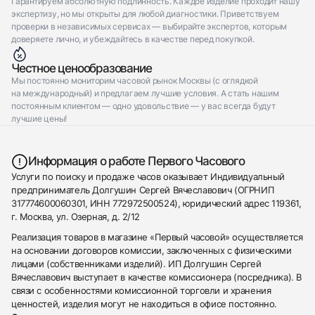
Гарантируем абсолютную подлинность. Каждое изделие проходит нашу
экспертизу, но мы открыты для любой диагностики. Приветствуем
проверки в независимых сервисах — выбирайте экспертов, которым
доверяете лично, и убеждайтесь в качестве перед покупкой.
Честное ценообразование
Мы постоянно мониторим часовой рынок Москвы (с оглядкой
на международный) и предлагаем лучшие условия. А стать нашим
постоянным клиентом — одно удовольствие — у вас всегда будут
лучшие цены!
Информация о работе Первого Часового
Услуги по поиску и продаже часов оказывает Индивидуальный
предприниматель Долгушин Сергей Вячеславович (ОГРНИП
317774600060301, ИНН 772972500524), юридический адрес 119361,
г. Москва, ул. Озерная, д. 2/12
Реализация товаров в магазине «Первый часовой» осуществляется
на основании договоров комиссии, заключенных с физическими
лицами (собственниками изделий). ИП Долгушин Сергей
Вячеславович выступает в качестве комиссионера (посредника). В
связи с особенностями комиссионной торговли и хранения
ценностей, изделия могут не находиться в офисе постоянно.