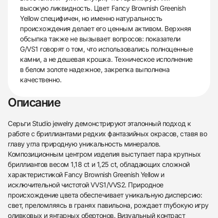
высокую ликвидность. Цвет Fancy Brownish Greenish
Yellow специфичен, но именно натуральность
происхождения делает его ценным активом. Верхняя
обсыпка также не вызывает вопросов: показатели
G/VS1 говорят о том, что использовались полноценные
камни, а не дешевая крошка. Техническое исполнение
в белом золоте надежное, закрепка выполнена
качественно.
Описание
Серьги Studio jewelry демонстрируют эталонный подход к
работе с бриллиантами редких фантазийных окрасов, ставя во
главу угла природную уникальность минералов.
Композиционным центром изделия выступает пара крупных
бриллиантов весом 1,18 ct и 1,25 ct, обладающих сложной
характеристикой Fancy Brownish Greenish Yellow и
исключительной чистотой VVS1/VVS2. Природное
происхождение цвета обеспечивает уникальную дисперсию:
свет, преломляясь в гранях павильона, рождает глубокую игру
оливковых и янтарных обертонов. Визуальный контраст