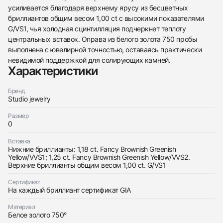
усиливается благодаря верхнему ярусу из бесцветных
бриллиантов общим весом 1,00 ct с высокими показателями
G/VS1, чья холодная сцинтилляция подчеркнет теплоту
центральных вставок. Оправа из белого золота 750 пробы
438
285
145
142
205
204
195
150
6
выполнена с ювелирной точностью, оставаясь практически
невидимой поддержкой для солирующих камней.
Характеристики
Бренд
Studio jewelry
Трейд-ин часов
Размер
0
Купить эти часы
Оставьте ваши контактные данные и мы свяжемся
с вами
Вставка
Оставьте ваши контактные данные и мы свяжемся
Нижние бриллианты: 1,18 ct. Fancy Brownish Greenish
Studio jewelry
с вами
Серьги 1,18/1,25 ct. Fancy Brownish Greenish
Yellow/VVS1; 1,25 ct. Fancy Brownish Greenish Yellow/VVS2.
Studio jewelry
Yellow/VVS
Верхние бриллианты общим весом 1,00 ct. G/VS1
Серьги 1,18/1,25 ct. Fancy Brownish Greenish
Новые
Коробка + Документы
$37,400
Yellow/VVS
Сертификат
Новые
Коробка + Документы
На каждый бриллиант сертификат GIA
$37,400
Материал
Белое золото 750°