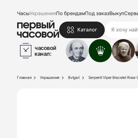
Часы
Украшения
По брендам
Под заказ
Выкуп
Серв
Каталог
часовой
канал:
Главная
Украшения
Bvlgari
Serpenti Viper Bracelet Rose 