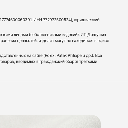
317774600060301, ИНН 772972500524), юридический
ескими лицами (собственниками изделий). ИП Долгушин
ранения ценностей, изделия могут не находиться в офисе
вленных на сайте (Rolex, Patek Philippe и др.). Все
 товаров, вводимых в гражданский оборот третьими