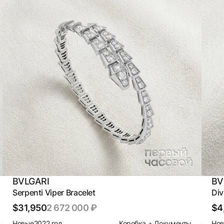
BVLGARI
BV
Serpenti Viper Bracelet
Div
$31,950
2 672 000 ₽
$4
Новые
2022 год
Коробка + Документы
Но