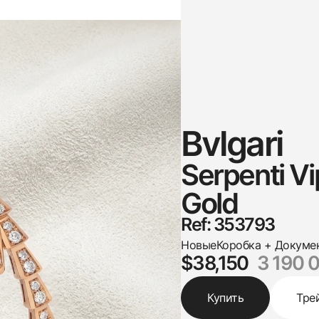
Bvlgari
Serpenti Vi
Gold
Ref: 353793
Новые
Коробка + Докуме
$38,150
3 190 
Купить
Тре