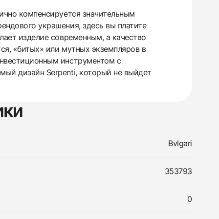
стично компенсируется значительным
рендового украшения, здесь вы платите
елает изделие современным, а качество
тся, «битых» или мутных экземпляров в
 инвестиционным инструментом с
ый дизайн Serpenti, который не выйдет
ики
Bvlgari
353793
0