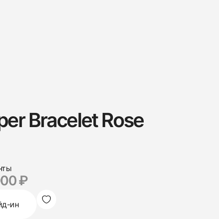
per Bracelet Rose
нты
000 ₽
йд-ин