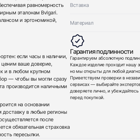
беспечивая равномерность
Вставка
ирным эталонам Bvlgari.
алансом и эргономикой,
Материал
Приложите фото ваших часов…
Гарантия подлинности
Отправить заявку
ртен: если часы в наличии,
Гарантируем абсолютную подлин
 ценим ваше доверие,
Каждое изделие проходит нашу э
Отправить заявку
ак и в любом крупном
но мы открыты для любой диагно
Приветствуем проверки в незав
бор — чтобы вы могли сразу
сервисах — выбирайте эксперто
ата производится наличными
доверяете лично, и убеждайтесь 
перед покупкой.
троится на основании
м доставку в любые регионы
осуществляется после
яется обязательная страховка
ность пересылки.