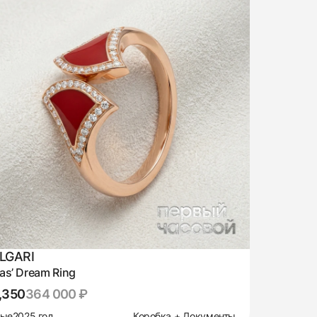
LGARI
as’ Dream Ring
,350
364 000 ₽
вые
2025 год
Коробка + Документы