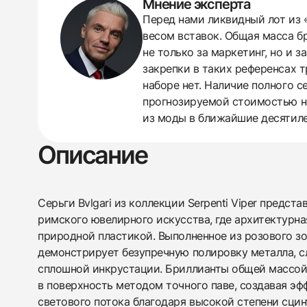
Мнение эксперта
438
285
145
142
205
204
195
150
6
Перед нами ликвидный лот из «
весом вставок. Общая масса бр
не только за маркетинг, но и 
закрепки в таких референсах т
наборе нет. Наличие полного 
прогнозируемой стоимостью на
из моды в ближайшие десятиле
Описание
Серьги Bvlgari из коллекции Serpenti Viper предс
римского ювелирного искусства, где архитектурна
природной пластикой. Выполненное из розового зо
демонстрирует безупречную полировку металла, 
сплошной инкрустации. Бриллианты общей массой 
в поверхность методом точного паве, создавая э
светового потока благодаря высокой степени сци