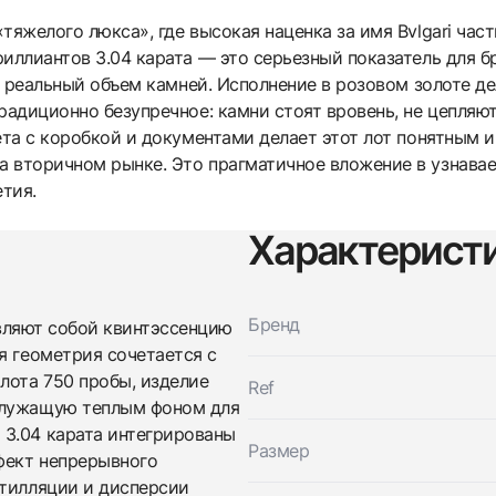
тяжелого люкса», где высокая наценка за имя Bvlgari ча
иллиантов 3.04 карата — это серьезный показатель для б
за реальный объем камней. Исполнение в розовом золоте д
радиционно безупречное: камни стоят вровень, не цепляю
сета с коробкой и документами делает этот лот понятным
 вторичном рынке. Это прагматичное вложение в узнаваем
тия.
Трейд-ин часов
Характерист
Купить эти часы
Оставьте ваши контактные данные и мы свяжемся с
вами
Оставьте ваши контактные данные и мы свяжемся с
Бренд
Bvlgari
тавляют собой квинтэссенцию
вами
Serpenti Viper Bracelet Rose Gold
я геометрия сочетается с
Bvlgari
Новые
Коробка + Документы
лота 750 пробы, изделие
$38,150
Serpenti Viper Bracelet Rose Gold
Ref
Новые
Коробка + Документы
служащую теплым фоном для
$38,150
3.04 карата интегрированы
Размер
ффект непрерывного
нтилляции и дисперсии