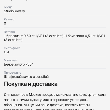
Бренд
Studio jewelry
Размер
0
Вставка
1 бриллиант 0,50 ct. I/VS1 (3 excellent); 1 бриллиант 0,51 ct. I/VS1
Трейд-ин часов
(3 excellent)
Заказать эти часы
Оставьте ваши контактные данные и мы свяжемся
Сертификат
с вами
GIA
Оставьте ваши контактные данные и мы свяжемся
Studio jewelry
с вами
Серьги 0,50/0,51 Ct. I/Vs1 (3 Excellent)
Материал
Studio jewelry
Коробка + Документы
Белое золото 750°
$3,850
Серьги 0,50/0,51 Ct. I/Vs1 (3 Excellent)
Коробка + Документы
Примечание
$3,850
Штифтовой замок с резьбой
Покупка и доставка
Для клиентов в Москве процесс максимально комфортен: если
часы в наличии, сделку можно провести уже в день
Приложите фото ваших часов…
обращения. Мы ценим ваше доверие, поэтому готовы
встретиться как в нашем офисе, так и в любом крупном