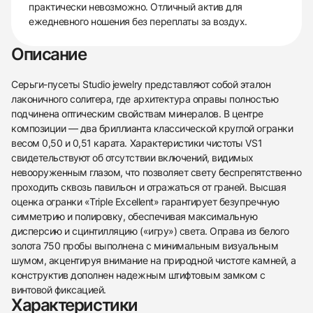
практически невозможно. Отличный актив для
ежедневного ношения без переплаты за воздух.
Описание
Серьги-пусеты Studio jewelry представляют собой эталон
лаконичного солитера, где архитектура оправы полностью
подчинена оптическим свойствам минералов. В центре
композиции — два бриллианта классической круглой огранки
весом 0,50 и 0,51 карата. Характеристики чистоты VS1
свидетельствуют об отсутствии включений, видимых
невооруженным глазом, что позволяет свету беспрепятственно
проходить сквозь павильон и отражаться от граней. Высшая
оценка огранки «Triple Excellent» гарантирует безупречную
симметрию и полировку, обеспечивая максимальную
дисперсию и сцинтилляцию («игру») света. Оправа из белого
золота 750 пробы выполнена с минимальным визуальным
шумом, акцентируя внимание на природной чистоте камней, а
конструктив дополнен надежным штифтовым замком с
винтовой фиксацией.
Характеристики
438
285
145
142
205
204
195
150
6