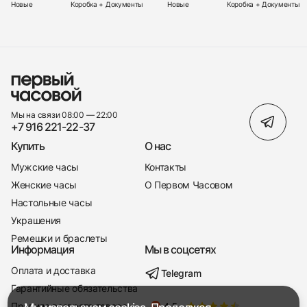
Новые
Коробка + Документы
Новые
Коробка + Документы
Мы на связи 08:00 — 22:00
+7 916 221-22-37
Купить
О нас
Мужские часы
Контакты
Женские часы
О Первом Часовом
Настольные часы
Украшения
Ремешки и браслеты
Информация
Мы в соцсетях
Оплата и доставка
Telegram
+7 916 221-22-37
Гарантийные обязательства
Правила возврата товара