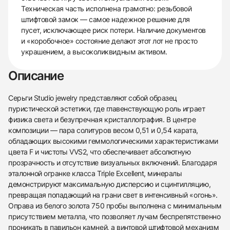
Техническая часть исполнена грамотно: резьбовой
штифтовой замок — самое надежное решение для
пусет, исключающее риск потери. Наличие документов
и «коробочное» состояние делают этот лот не просто
украшением, а высоколиквидным активом.
Описание
Серьги Studio jewelry представляют собой образец
пуристической эстетики, где главенствующую роль играет
физика света и безупречная кристаллография. В центре
композиции — пара солитуров весом 0,51 и 0,54 карата,
обладающих высокими геммологическими характеристиками
цвета F и чистоты VVS2, что обеспечивает абсолютную
прозрачность и отсутствие визуальных включений. Благодаря
эталонной огранке класса Triple Excellent, минералы
демонстрируют максимальную дисперсию и сцинтилляцию,
превращая попадающий на грани свет в интенсивный «огонь».
Оправа из белого золота 750 пробы выполнена с минимальным
присутствием металла, что позволяет лучам беспрепятственно
проникать в павильон камней, а винтовой штифтовой механизм