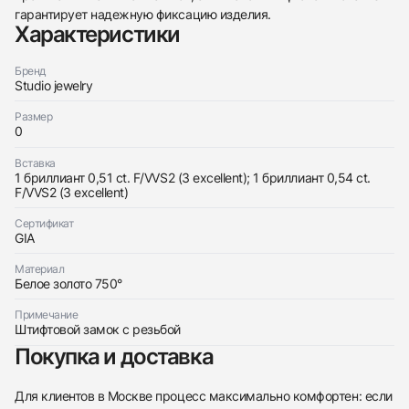
гарантирует надежную фиксацию изделия.
438
285
145
142
205
204
195
150
6
Характеристики
Бренд
Studio jewelry
Размер
0
Трейд-ин часов
Вставка
1 бриллиант 0,51 ct. F/VVS2 (3 excellent); 1 бриллиант 0,54 ct.
Купить эти часы
F/VVS2 (3 excellent)
Оставьте ваши контактные данные и мы свяжемся
с вами
Оставьте ваши контактные данные и мы свяжемся
Сертификат
Studio jewelry
GIA
с вами
Серьги 0,51/0,54 Ct. F/Vvs2 (3 Excellent)
Studio jewelry
Новые
Коробка + Документы
$4,850
Серьги 0,51/0,54 Ct. F/Vvs2 (3 Excellent)
Материал
Новые
Коробка + Документы
Белое золото 750°
$4,850
Примечание
Штифтовой замок с резьбой
Покупка и доставка
Для клиентов в Москве процесс максимально комфортен: если
Приложите фото ваших часов…