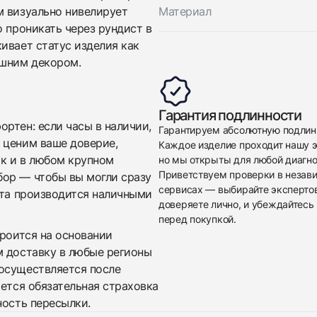
м визуально нивелирует
Материал
о проникать через рундист в
ивает статус изделия как
ишним декором.
Приложите фото ваших часов…
Гарантия подлинности
ртен: если часы в наличии,
Гарантируем абсолютную подлин
Отправить заявку
 ценим ваше доверие,
Каждое изделие проходит нашу э
Отправить заявку
ак и в любом крупном
но мы открыты для любой диагно
Приветствуем проверки в незав
бор — чтобы вы могли сразу
сервисах — выбирайте эксперто
ата производится наличными
доверяете лично, и убеждайтесь 
перед покупкой.
троится на основании
м доставку в любые регионы
осуществляется после
яется обязательная страховка
ность пересылки.