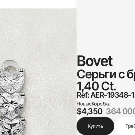
Bovet
Серьги с 
1,40 Ct.
Ref: AER-19348-1
Новые
Коробка
$4,350
364 00
Купить
Тре