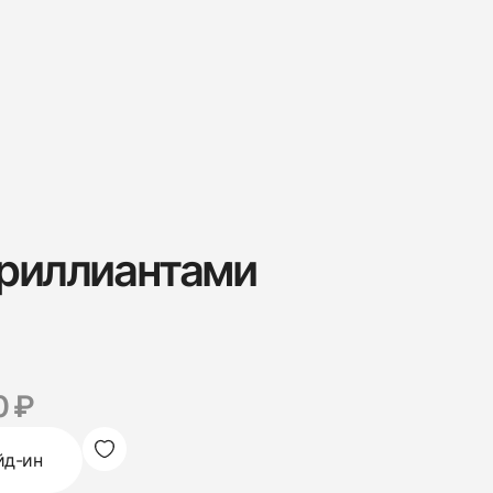
бриллиантами
0 ₽
йд-ин