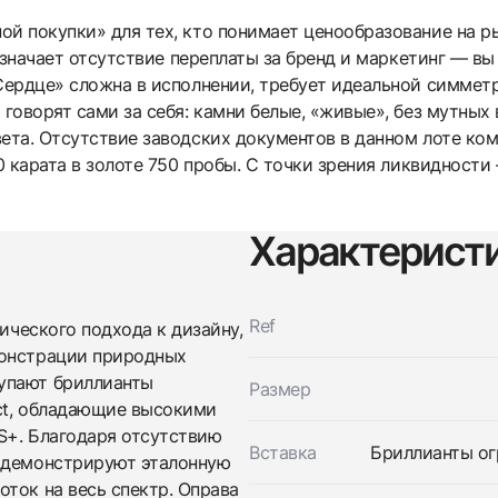
ой покупки» для тех, кто понимает ценообразование на р
 означает отсутствие переплаты за бренд и маркетинг — вы
Сердце» сложна в исполнении, требует идеальной симметри
 говорят сами за себя: камни белые, «живые», без мутных 
вета. Отсутствие заводских документов в данном лоте ко
40 карата в золоте 750 пробы. С точки зрения ликвидност
Характерист
Трейд-ин часов
Купить эти часы
Оставьте ваши контактные данные и мы свяжемся с
вами
Ref
тического подхода к дизайну,
Оставьте ваши контактные данные и мы свяжемся с
Bovet
вами
Серьги с бриллиантами 1,40 Ct.
монстрации природных
Bovet
Новые
Коробка
упают бриллианты
Размер
$4,350
Серьги с бриллиантами 1,40 Ct.
ct, обладающие высокими
Новые
Коробка
$4,350
S+. Благодаря отсутствию
Вставка
Бриллианты огр
и демонстрируют эталонную
ток на весь спектр. Оправа