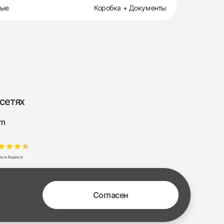
вые
Коробка + Документы
сетях
am
Согласен