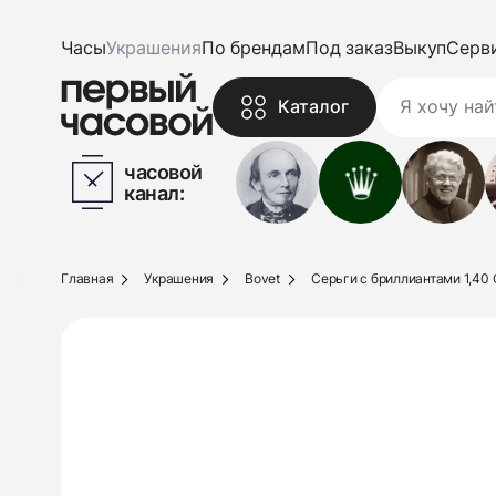
Часы
Украшения
По брендам
Под заказ
Выкуп
Серв
Каталог
часовой
канал:
Главная
Украшения
Bovet
Серьги с бриллиантами 1,40 C