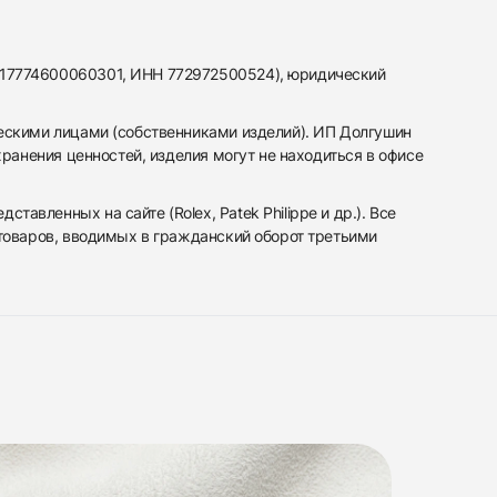
317774600060301, ИНН 772972500524), юридический
ескими лицами (собственниками изделий). ИП Долгушин
ранения ценностей, изделия могут не находиться в офисе
вленных на сайте (Rolex, Patek Philippe и др.). Все
 товаров, вводимых в гражданский оборот третьими