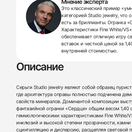
Мнение эксперта
Это классический пример «умн
438
285
145
142
205
204
195
150
6
категорией Studio jewelry, что
есть за бриллианты. Огранка «
Характеристики Fine White/VS+
обеспечивает отличную игру с
вставок и честной ценой за 1,
внутренней стоимостью.
Описание
Серьги Studio jewelry являют собой образец пурис
где архитектура оправы полностью подчинена де
свойств минералов. Доминантой композиции выст
фантазийной огранки «Сердце» общим весом 1,40 
геммологическими характеристиками Fine White/V
инклюзий и высокой степени прозрачности, камн
сцинтилляцию и дисперсию, расщепляя световой по