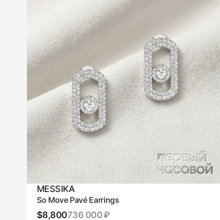
MESSIKA
So Move Pavé Earrings
$8,800
736 000 ₽