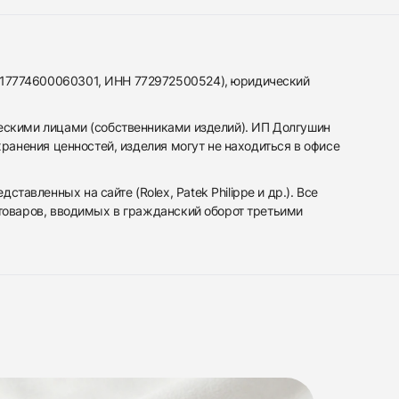
317774600060301, ИНН 772972500524), юридический
ескими лицами (собственниками изделий). ИП Долгушин
ранения ценностей, изделия могут не находиться в офисе
вленных на сайте (Rolex, Patek Philippe и др.). Все
 товаров, вводимых в гражданский оборот третьими