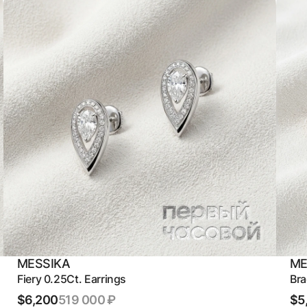
MESSIKA
ME
Fiery 0.25Ct. Earrings
Bra
$6,200
519 000 ₽
$5