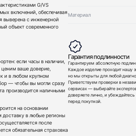
арактеристиками G/VS
мых включений, обеспечивая
Материал
я выверена с инженерной
ный объект современного
Приложите фото ваших часов…
Гарантия подлинности
Отправить заявку
ртен: если часы в наличии,
Гарантируем абсолютную подлин
Отправить заявку
 ценим ваше доверие,
Каждое изделие проходит нашу э
ак и в любом крупном
но мы открыты для любой диагно
Приветствуем проверки в незав
бор — чтобы вы могли сразу
сервисах — выбирайте эксперто
ата производится наличными
доверяете лично, и убеждайтесь 
перед покупкой.
троится на основании
м доставку в любые регионы
осуществляется после
яется обязательная страховка