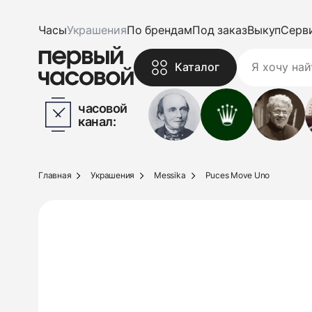
Часы
Украшения
По брендам
Под заказ
Выкуп
Серв
Каталог
часовой
канал:
Главная
Украшения
Messika
Puces Move Uno