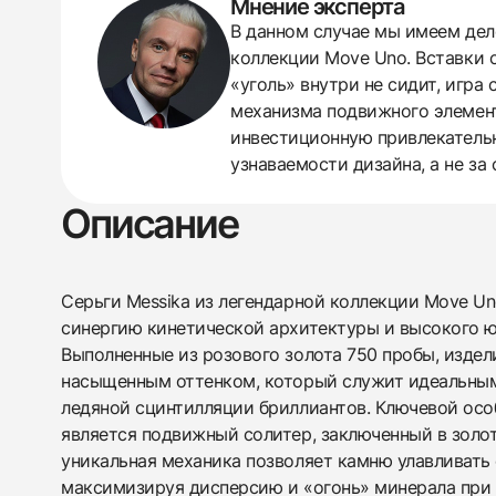
Мнение эксперта
В данном случае мы имеем дел
438
285
145
142
205
204
195
150
6
коллекции Move Uno. Вставки с
«уголь» внутри не сидит, игра 
механизма подвижного элемент
инвестиционную привлекательно
узнаваемости дизайна, а не за 
Описание
Серьги Messika из легендарной коллекции Move U
синергию кинетической архитектуры и высокого ю
Выполненные из розового золота 750 пробы, издел
насыщенным оттенком, который служит идеальны
ледяной сцинтилляции бриллиантов. Ключевой ос
является подвижный солитер, заключенный в золот
уникальная механика позволяет камню улавливать 
максимизируя дисперсию и «огонь» минерала пр