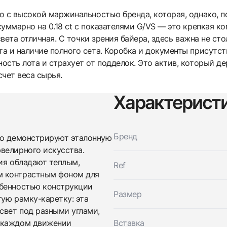
о с высокой маржинальностью бренда, которая, однако,
уммарно на 0.18 ct с показателями G/VS — это крепкая к
света отличная. С точки зрения байера, здесь важна не ст
а и наличие полного сета. Коробка и документы присутст
сть лота и страхует от подделок. Это актив, который де
счет веса сырья.
Характерист
Трейд-ин часов
Заказать эти часы
Оставьте ваши контактные данные и мы свяжемся с
Бренд
no демонстрируют эталонную
вами
велирного искусства.
Оставьте ваши контактные данные и мы свяжемся с
Messika
вами
ия обладают теплым,
Puces Move Uno
Ref
Messika
Новые
Коробка + Документы
м контрастным фоном для
$2,400
Puces Move Uno
обенностью конструкции
Новые
Коробка + Документы
Размер
$2,400
ую рамку-каретку: эта
свет под разными углами,
и каждом движении
Вставка