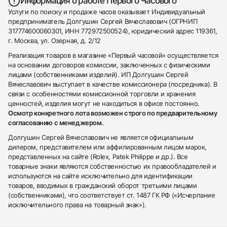
Информация о работе Первого Часового
Услуги по поиску и продаже часов оказывает Индивидуальный
предприниматель Долгушин Сергей Вячеславович (ОГРНИП
317774600060301, ИНН 772972500524), юридический адрес 119361,
г. Москва, ул. Озерная, д. 2/12
Реализация товаров в магазине «Первый часовой» осуществляется
на основании договоров комиссии, заключенных с физическими
лицами (собственниками изделий). ИП Долгушин Сергей
Вячеславович выступает в качестве комиссионера (посредника). В
связи с особенностями комиссионной торговли и хранения
ценностей, изделия могут не находиться в офисе постоянно.
Осмотр конкретного лота возможен строго по предварительному
согласованию с менеджером.
Долгушин Сергей Вячеславович не является официальным
дилером, представителем или аффилированным лицом марок,
представленных на сайте (Rolex, Patek Philippe и др.). Все
товарные знаки являются собственностью их правообладателей и
используются на сайте исключительно для идентификации
товаров, вводимых в гражданский оборот третьими лицами
(собственниками), что соответствует ст. 1487 ГК РФ («Исчерпание
исключительного права на товарный знак»).