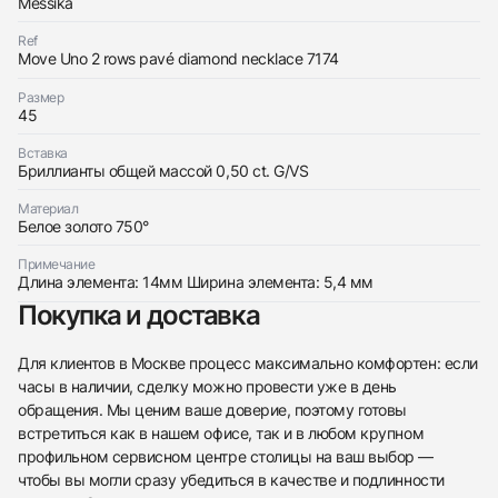
Messika
Ref
Move Uno 2 rows pavé diamond necklace 7174
Размер
45
Трейд-ин часов
Вставка
Заказать эти часы
Бриллианты общей массой 0,50 ct. G/VS
Оставьте ваши контактные данные и мы свяжемся
с вами
Оставьте ваши контактные данные и мы свяжемся
Messika
Материал
с вами
Колье Move Uno 2 Rows Pavé
Белое золото 750°
Messika
Новые
Коробка + Документы
$6,700
Колье Move Uno 2 Rows Pavé
Примечание
Новые
Коробка + Документы
Длина элемента: 14мм Ширина элемента: 5,4 мм
$6,700
Покупка и доставка
Для клиентов в Москве процесс максимально комфортен: если
часы в наличии, сделку можно провести уже в день
обращения. Мы ценим ваше доверие, поэтому готовы
Приложите фото ваших часов…
встретиться как в нашем офисе, так и в любом крупном
профильном сервисном центре столицы на ваш выбор —
Отправить заявку
чтобы вы могли сразу убедиться в качестве и подлинности