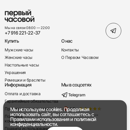
Мы на связи 08:00 — 22:00
+7 916 221-22-37
Купить
О нас
Мужские часы
Контакты
Женские часы
О Первом Часовом
Настольные часы
Украшения
Ремешки и браслеты
Информация
Мы в соцсетях
Оплата и доставка
Telegram
+7 916 221-22-37
Гарантийные обязательства
Правила возврата товара
Мы используем cookies. Продолжая
Мы насвязи 08:00 — 19:00
использовать сайт, вы соглашаетесь с
Политика
Правилами использования
и
политикой
конфиденциальности
конфиденциальности.
Правила использования