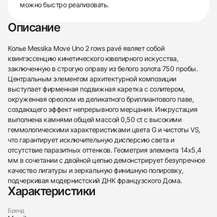
можно быстро реализовать.
Описание
Колье Messika Move Uno 2 rows pavé являет собой
квинтэссенцию кинетического ювелирного искусства,
заключенную в строгую оправу из белого золота 750 пробы.
Центральным элементом архитектурной композиции
выступает фирменная подвижная каретка с солитером,
окруженная ореолом из деликатного бриллиантового паве,
создающего эффект непрерывного мерцания. Инкрустация
выполнена камнями общей массой 0,50 ct с высокими
геммологическими характеристиками цвета G и чистоты VS,
что гарантирует исключительную дисперсию света и
отсутствие паразитных оттенков. Геометрия элемента 14х5,4
мм в сочетании с двойной цепью демонстрирует безупречное
качество лигатуры и зеркальную финишную полировку,
подчеркивая модернистский ДНК французского Дома.
Характеристики
438
285
145
142
205
204
195
150
6
Бренд