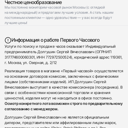
Честное ценообразование
Мы постоянно мониторим часовой рынок Москвы (с оглядкой
на международный) и предлагаем лучшие условия. А стать нашим
постоянным клиентом — одно удовольствие — у вас всегда будут
лучшие цены!
Информация о работе Первого Часового
Услуги по поиску и продаже часов оказывает Индивидуальный
предприниматель Долгушин Сергей Вячеславович (ОГРНИП
317774600060301, ИНН 772972500524), юридический адрес 119361,
г. Москва, ул. Озерная, д. 2/12
Реализация товаров в магазине «Первый часовой» осуществляется
на основании договоров комиссии, заключенных с физическими
лицами (собственниками изделий). ИП Долгушин Сергей
Вячеславович выступает в качестве комиссионера (посредника). В
связи с особенностями комиссионной торговли и хранения
ценностей, изделия могут не находиться в офисе постоянно.
Осмотр конкретного лота возможен строго по предварительному
согласованию с менеджером.
Долгушин Сергей Вячеславович не является официальным
дилером, представителем или аффилированным лицом марок,
представленных на сайте (Rolex, Patek Philippe и др.). Все