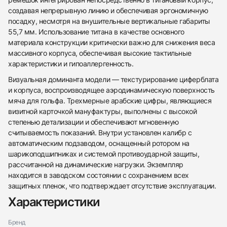
создавая непрерывную линию и обеспечивая эргономичную
посадку, несмотря на внушительные вертикальные габариты
55,7 мм. Использование титана в качестве основного
материала конструкции критически важно для снижения веса
массивного корпуса, обеспечивая высокие тактильные
характеристики и гипоаллергенность.
Визуальная доминанта модели — текстурирование циферблата
и корпуса, воспроизводящее аэродинамическую поверхность
мяча для гольфа. Трехмерные арабские цифры, являющиеся
визитной карточкой мануфактуры, выполнены с высокой
степенью детализации и обеспечивают мгновенную
считываемость показаний. Внутри установлен калибр с
438
285
145
142
205
204
195
150
6
автоматическим подзаводом, оснащенный ротором на
шарикоподшипниках и системой противоударной защиты,
рассчитанной на динамические нагрузки. Экземпляр
находится в заводском состоянии с сохранением всех
защитных пленок, что подтверждает отсутствие эксплуатации.
Характеристики
Трейд-ин часов
Бренд