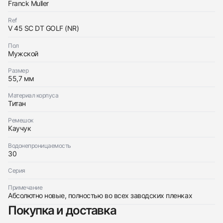
Заказать эти часы
Franck Muller
Оставьте ваши контактные данные и мы свяжемся
с вами
Оставьте ваши контактные данные и мы свяжемся
Franck Muller
Ref
с вами
Mens Collection Vanguard Golf
V 45 SC DT GOLF (NR)
Franck Muller
Новые
$5,550
Mens Collection Vanguard Golf
Пол
Новые
Мужской
$5,550
Размер
55,7 мм
Материал корпуса
Титан
Приложите фото ваших часов…
Ремешок
Каучук
Отправить заявку
Водонепроницаемость
30
Отправить заявку
Серия
Примечание
Абсолютно новые, полностью во всех заводских пленках
Покупка и доставка