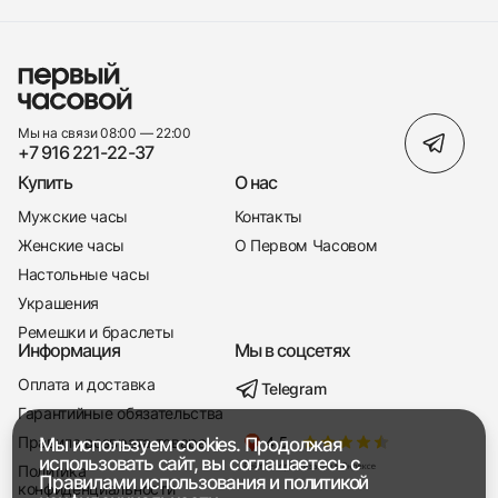
Мы на связи 08:00 — 22:00
+7 916 221-22-37
Купить
О нас
Мужские часы
Контакты
Женские часы
О Первом Часовом
Настольные часы
Украшения
Ремешки и браслеты
Информация
Мы в соцсетях
Оплата и доставка
Telegram
+7 916 221-22-37
Гарантийные обязательства
Правила возврата товара
Мы используем cookies. Продолжая
Мы насвязи 08:00 — 19:00
использовать сайт, вы соглашаетесь с
Политика
Правилами использования
и
политикой
конфиденциальности