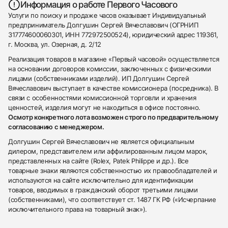
Информация о работе Первого Часового
Услуги по поиску и продаже часов оказывает Индивидуальный
предприниматель Долгушин Сергей Вячеславович (ОГРНИП
317774600060301, ИНН 772972500524), юридический адрес 119361,
г. Москва, ул. Озерная, д. 2/12
Реализация товаров в магазине «Первый часовой» осуществляется
на основании договоров комиссии, заключенных с физическими
лицами (собственниками изделий). ИП Долгушин Сергей
Вячеславович выступает в качестве комиссионера (посредника). В
связи с особенностями комиссионной торговли и хранения
ценностей, изделия могут не находиться в офисе постоянно.
Осмотр конкретного лота возможен строго по предварительному
согласованию с менеджером.
Долгушин Сергей Вячеславович не является официальным
дилером, представителем или аффилированным лицом марок,
представленных на сайте (Rolex, Patek Philippe и др.). Все
товарные знаки являются собственностью их правообладателей и
используются на сайте исключительно для идентификации
товаров, вводимых в гражданский оборот третьими лицами
(собственниками), что соответствует ст. 1487 ГК РФ («Исчерпание
исключительного права на товарный знак»).