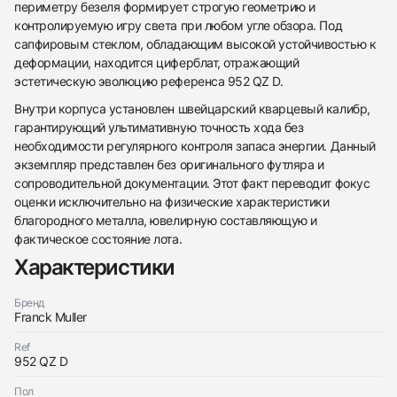
периметру безеля формирует строгую геометрию и
контролируемую игру света при любом угле обзора. Под
сапфировым стеклом, обладающим высокой устойчивостью к
деформации, находится циферблат, отражающий
эстетическую эволюцию референса 952 QZ D.
Внутри корпуса установлен швейцарский кварцевый калибр,
гарантирующий ультимативную точность хода без
необходимости регулярного контроля запаса энергии. Данный
экземпляр представлен без оригинального футляра и
438
285
145
142
205
204
195
150
6
сопроводительной документации. Этот факт переводит фокус
оценки исключительно на физические характеристики
благородного металла, ювелирную составляющую и
фактическое состояние лота.
Характеристики
Бренд
Трейд-ин часов
Franck Muller
Купить эти часы
Оставьте ваши контактные данные и мы свяжемся
Ref
с вами
952 QZ D
Оставьте ваши контактные данные и мы свяжемся
Franck Muller
с вами
Long Island Rose Gold And Diamonds
Пол