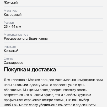
Franck Muller
Идеальное
Женский
$8,050
Long Island Rose Gold And Diamonds
Идеальное
Механизм
$8,050
Кварцевый
Размер
25 x 44 мм
Материал корпуса
Розовое золото, Бриллианты
Приложите фото ваших часов…
Ремешок
Кожаный
Отправить заявку
Отправить заявку
Стекло
Сапфировое
Покупка и доставка
Для клиентов в Москве процесс максимально комфортен: если
часы в наличии, сделку можно провести уже в день
обращения. Мы ценим ваше доверие, поэтому готовы
встретиться как в нашем офисе, так и в любом крупном
профильном сервисном центре столицы на ваш выбор —
чтобы вы могли сразу убедиться в качестве и подлинности