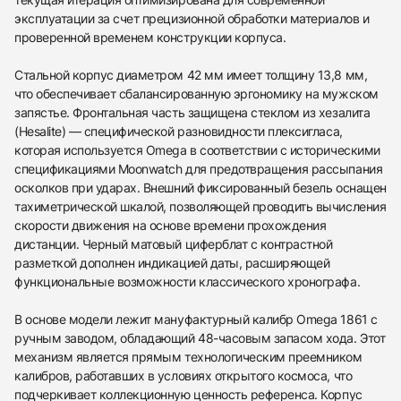
эксплуатации за счет прецизионной обработки материалов и
проверенной временем конструкции корпуса.
Стальной корпус диаметром 42 мм имеет толщину 13,8 мм,
что обеспечивает сбалансированную эргономику на мужском
запястье. Фронтальная часть защищена стеклом из хезалита
(Hesalite) — специфической разновидности плексигласа,
которая используется Omega в соответствии с историческими
спецификациями Moonwatch для предотвращения рассыпания
осколков при ударах. Внешний фиксированный безель оснащен
тахиметрической шкалой, позволяющей проводить вычисления
скорости движения на основе времени прохождения
дистанции. Черный матовый циферблат с контрастной
разметкой дополнен индикацией даты, расширяющей
функциональные возможности классического хронографа.
В основе модели лежит мануфактурный калибр Omega 1861 с
ручным заводом, обладающий 48-часовым запасом хода. Этот
механизм является прямым технологическим преемником
калибров, работавших в условиях открытого космоса, что
подчеркивает коллекционную ценность референса. Корпус