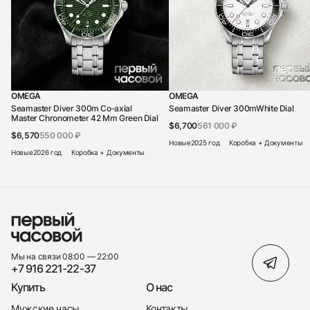
OMEGA
OMEGA
Seamaster Diver 300m Co‑axial
Seamaster Diver 300mWhite Dial
Master Chronometer 42 Mm Green Dial
$6,700
561 000 ₽
$6,570
550 000 ₽
Новые
2025 год
Коробка + Документы
Новые
2026 год
Коробка + Документы
Мы на связи 08:00 — 22:00
+7 916 221-22-37
Купить
О нас
Мужские часы
Контакты