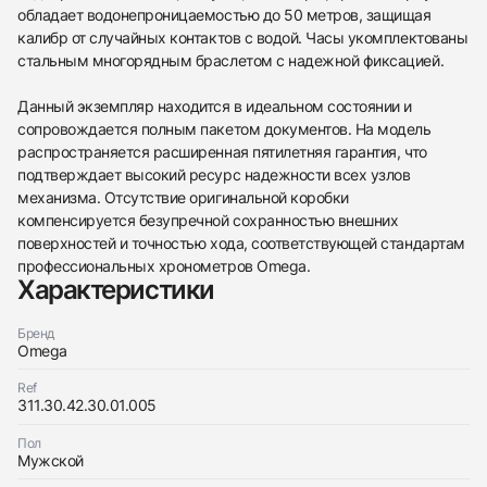
обладает водонепроницаемостью до 50 метров, защищая
калибр от случайных контактов с водой. Часы укомплектованы
стальным многорядным браслетом с надежной фиксацией.
Данный экземпляр находится в идеальном состоянии и
438
285
145
142
205
204
195
150
6
сопровождается полным пакетом документов. На модель
распространяется расширенная пятилетняя гарантия, что
подтверждает высокий ресурс надежности всех узлов
механизма. Отсутствие оригинальной коробки
компенсируется безупречной сохранностью внешних
поверхностей и точностью хода, соответствующей стандартам
профессиональных хронометров Omega.
Трейд-ин часов
Характеристики
Купить эти часы
Оставьте ваши контактные данные и мы свяжемся
с вами
Бренд
Оставьте ваши контактные данные и мы свяжемся
Omega
Omega
с вами
Speedmaster Moonwatch Professional
Omega
Chronograph 42 Mm
Ref
Speedmaster Moonwatch Professional
Идеальное
Документы
311.30.42.30.01.005
$5,400
Chronograph 42 Mm
Идеальное
Документы
$5,400
Пол
Мужской