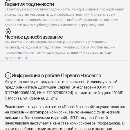
Гарантия подлинности
Гарантируем абсолютную подлинность. Каждое изделие проходит нашу
экспертизу, но мы открыты для любой диагностики. Приветствуем
проверки в независимых сервисах — выбирайте экспертов, которым
доверяете лично, и убеждайтесь в качестве перед покупкой.
Честное ценообразование
Мы постоянно мониторим часовой рынок Москвы (с оглядкой
на международный) и предлагаем лучшие условия. А стать нашим
постоянным клиентом — одно удовольствие — у вас всегда будут
лучшие цены!
Информация о работе Первого Часового
Услуги по поиску и продаже часов оказывает Индивидуальный
предприниматель Долгушин Сергей Вячеславович (ОГРНИП
317774600060301, ИНН 772972500524), юридический адрес 119361,
г. Москва, ул. Озерная, д. 2/12
Реализация товаров в магазине «Первый часовой» осуществляется
на основании договоров комиссии, заключенных с физическими
лицами (собственниками изделий). ИП Долгушин Сергей
Вячеславович выступает в качестве комиссионера (посредника). В
связи с особенностями комиссионной торговли и хранения