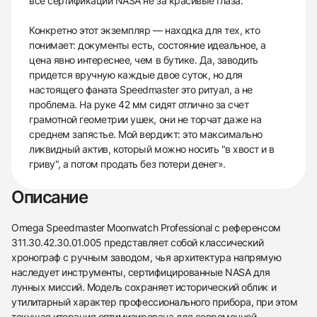
все сертификации NASA не за красивые глаза.
Конкретно этот экземпляр — находка для тех, кто
понимает: документы есть, состояние идеальное, а
цена явно интереснее, чем в бутике. Да, заводить
придется вручную каждые двое суток, но для
настоящего фаната Speedmaster это ритуал, а не
проблема. На руке 42 мм сидят отлично за счет
грамотной геометрии ушек, они не торчат даже на
среднем запястье. Мой вердикт: это максимально
ликвидный актив, который можно носить "в хвост и в
гриву", а потом продать без потери денег».
Описание
Omega Speedmaster Moonwatch Professional с референсом
311.30.42.30.01.005 представляет собой классический
хронограф с ручным заводом, чья архитектура напрямую
наследует инструменты, сертифицированные NASA для
лунных миссий. Модель сохраняет исторический облик и
утилитарный характер профессионального прибора, при этом
текущая итерация оптимизирована для современной