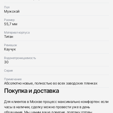
Оставьте ваши контактные данные и мы свяжемся
Franck Muller
с вами
Mens Collection Vanguard Golf
Пол
Franck Muller
Новые
Мужской
$5,550
Mens Collection Vanguard Golf
Новые
Размер
$5,550
55,7 мм
Материал корпуса
Титан
Ремешок
Каучук
Приложите фото ваших часов…
Водонепроницаемость
30
Отправить заявку
Отправить заявку
Серия
Примечание
Абсолютно новые, полностью во всех заводских пленках
Покупка и доставка
Для клиентов в Москве процесс максимально комфортен: если
часы в наличии, сделку можно провести уже в день
обращения. Мы ценим ваше доверие, поэтому готовы