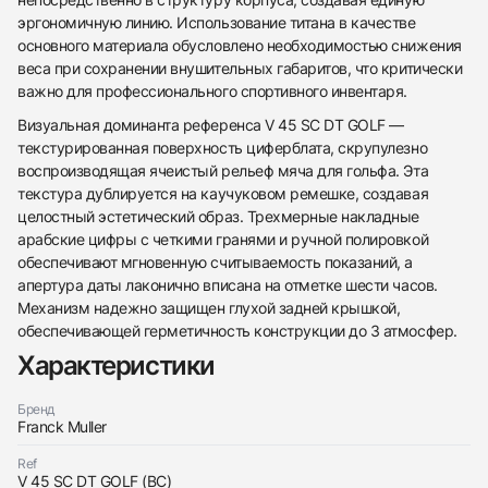
эргономичную линию. Использование титана в качестве
основного материала обусловлено необходимостью снижения
веса при сохранении внушительных габаритов, что критически
важно для профессионального спортивного инвентаря.
Визуальная доминанта референса V 45 SC DT GOLF —
текстурированная поверхность циферблата, скрупулезно
воспроизводящая ячеистый рельеф мяча для гольфа. Эта
текстура дублируется на каучуковом ремешке, создавая
целостный эстетический образ. Трехмерные накладные
арабские цифры с четкими гранями и ручной полировкой
438
285
145
142
205
204
195
150
6
обеспечивают мгновенную считываемость показаний, а
апертура даты лаконично вписана на отметке шести часов.
Механизм надежно защищен глухой задней крышкой,
обеспечивающей герметичность конструкции до 3 атмосфер.
Характеристики
Бренд
Трейд-ин часов
Franck Muller
Заказать эти часы
Оставьте ваши контактные данные и мы свяжемся
Ref
с вами
V 45 SC DT GOLF (BC)