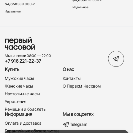
$4,650
389 000 ₽
Идеальное
Идеальное
Мы на связи 08:00 — 22:00
+7 916 221-22-37
Купить
О нас
Мужские часы
Контакты
Женские часы
О Первом Часовом
Настольные часы
Украшения
Ремешки и браслеты
Информация
Мы в соцсетях
Оплата и доставка
Telegram
+7 916 221-22-37
Гарантийные обязательства