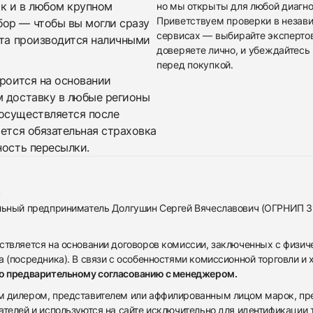
ак и в любом крупном
но мы открыты для любой диагно
Приветствуем проверки в незав
бор — чтобы вы могли сразу
сервисах — выбирайте эксперто
ата производится наличными
доверяете лично, и убеждайтесь 
перед покупкой.
троится на основании
м доставку в любые регионы
осуществляется после
яется обязательная страховка
ность пересылки.
альный предприниматель Долгушин Сергей Вячеславович (ОГРНИП 
ствляется на основании договоров комиссии, заключенных с физич
 (посредника). В связи с особенностями комиссионной торговли и х
по предварительному согласованию с менеджером.
дилером, представителем или аффилированным лицом марок, предста
ателей и используются на сайте исключительно для идентификации