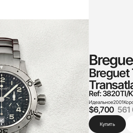
Bregue
Breguet
Transatl
Ref: 3820TI
Идеальное
2001
Кор
$6,700
561
Купить