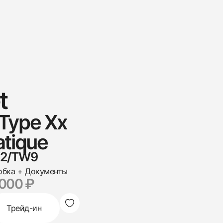
t
 Type Xx
atique
/K2/TW9
обка + Документы
 000 ₽
Трейд-ин