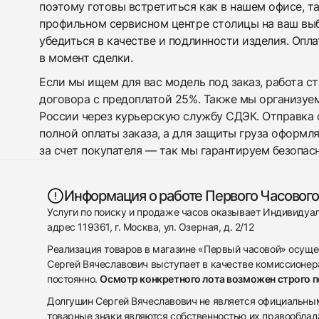
поэтому готовы встретиться как в нашем офисе, т
профильном сервисном центре столицы на ваш вы
убедиться в качестве и подлинности изделия. Опл
в момент сделки.
Если мы ищем для вас модель под заказ, работа с
договора с предоплатой 25%. Также мы организуе
России через курьерскую службу СДЭК. Отправка 
полной оплаты заказа, а для защиты груза оформл
за счет покупателя — так мы гарантируем безопас
Информация о работе Первого Часового
Услуги по поиску и продаже часов оказывает Индивиду
адрес 119361, г. Москва, ул. Озерная, д. 2/12
Реализация товаров в магазине «Первый часовой» осуще
Сергей Вячеславович выступает в качестве комиссионера
постоянно.
Осмотр конкретного лота возможен строго 
Долгушин Сергей Вячеславович не является официальным 
товарные знаки являются собственностью их правооблад