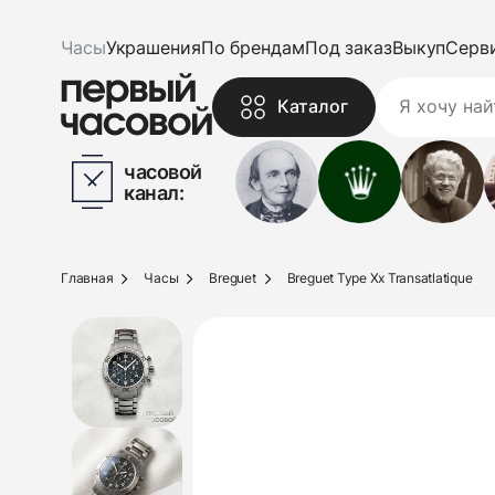
Часы
Украшения
По брендам
Под заказ
Выкуп
Серв
Каталог
часовой
канал:
Главная
Часы
Breguet
Breguet Type Xx Transatlatique