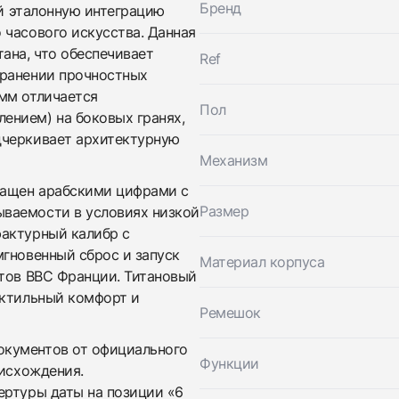
Бренд
й эталонную интеграцию
 часового искусства. Данная
ана, что обеспечивает
Ref
хранении прочностных
мм отличается
Трейд-ин часов
Пол
ением) на боковых гранях,
Купить эти часы
Оставьте ваши контактные данные и мы свяжемся с
дчеркивает архитектурную
вами
Механизм
Оставьте ваши контактные данные и мы свяжемся с
Breguet
вами
Breguet Type Xx Transatlatique
нащен арабскими цифрами с
Breguet
Идеальное
Коробка + Документы
Размер
ваемости в условиях низкой
$6,700
Breguet Type Xx Transatlatique
фактурный калибр с
Идеальное
Коробка + Документы
$6,700
гновенный сброс и запуск
Материал корпуса
отов ВВС Франции. Титановый
актильный комфорт и
Ремешок
окументов от официального
Функции
оисхождения.
ертуры даты на позиции «6