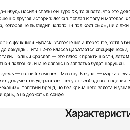
а-нибудь носили стальной Type XX, то знаете, что это до
енно другая история: легкая, теплая к телу и матовая, б
, которая не выглядит нелепо ни под костюмом, ни с джи
ор» с функцией Flyback. Усложнение интересное, хотя в б
 до секунды. Титан 2-го класса царапается специфически,
стали. Полный браслет — это плюс к практичности, летом р
тной подгонки, иначе баланс на запястье будет нарушен.
здесь — полный комплект Mercury. Breguet — марка с выс
их документов удерживает цену от свободного падения. Э
ханизм, топовый бренд, но без кричащего золота и узнава
 день, а не держать в сейфе.
Характерист