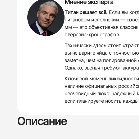
Мнение эксперта
Титан решает всё.
Если вы когд
титановом исполнении — соверш
мм — это объективная классика
оверсайз-хронографов.
Технически здесь стоит «тракт
вы не варите яйца с точностью
заметна, чем на полированной 
Однако, звенья требуют аккура
Ключевой момент ликвидности 
наличие официальных российск
неочевидный люкс: надежный ме
если планируете носить каждый
438
285
145
142
205
204
195
150
6
Описание