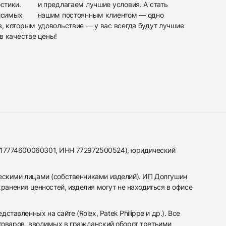
стики.
и предлагаем лучшие условия. А стать
исимых
нашим постоянным клиентом — одно
в, которым
удовольствие — у вас всегда будут лучшие
в качестве
цены!
317774600060301, ИНН 772972500524), юридический
ескими лицами (собственниками изделий). ИП Долгушин
ранения ценностей, изделия могут не находиться в офисе
вленных на сайте (Rolex, Patek Philippe и др.). Все
 товаров, вводимых в гражданский оборот третьими