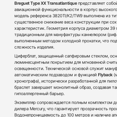
Breguet Type XX Transatlantique
представляет собо
авиационной функциональности в корпус высокого
модель референса 3820TI/K2/TW9 выполнена из тит
существенное снижение веса конструкции при со
характеристик. Геометрия корпуса диаметром 39 
традиционным для мануфактуры каннелюром (рифл
выполненным методом холодной прокатки, что по
сложность изделия.
Циферблат, защищенный сапфировым стеклом, ос
люминесцентным покрытием для мгновенной считы
освещенности. Технической основой служит ману
автоматическим подзаводом и функцией
Flyback
(м
хронографа), исторически разработанной для пил
браслет завершает монолитный образ, создавая т
гипоаллергенный барьер.
Экземпляр сопровождается полным комплектом д
дилера Mercury, что гарантирует прозрачность пр
Водонепроницаемость до 100 метров и наличие ап