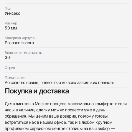
Franck Muller
Новые
По запросу
Пол
Ladies Collection Infiniti
Унисекс
Новые
По запросу
Размер
50 мм
Материал корпуса
Розовое золото
Водонепроницаемость
Приложите фото ваших часов…
30
Отправить заявку
Серия
Отправить заявку
Примечание
Абсолютно новые, полностью во всех заводских пленках
Покупка и доставка
Для клиентов в Москве процесс максимально комфортен: если
часы в наличии, сделку можно провести уже в день
обращения. Мы ценим ваше доверие, поэтому готовы
встретиться как в нашем офисе, так и в любом крупном
профильном сервисном центре столицы на ваш выбор —