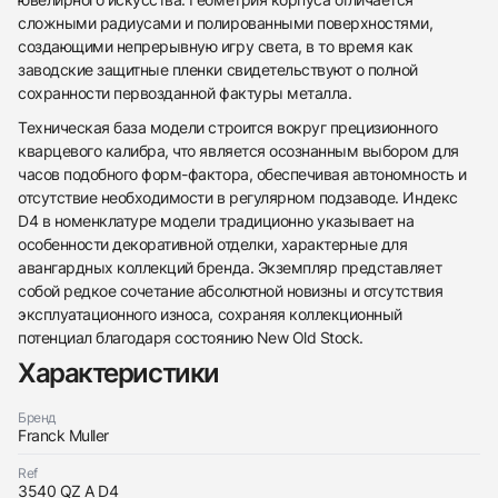
сложными радиусами и полированными поверхностями,
создающими непрерывную игру света, в то время как
заводские защитные пленки свидетельствуют о полной
сохранности первозданной фактуры металла.
Техническая база модели строится вокруг прецизионного
кварцевого калибра, что является осознанным выбором для
часов подобного форм-фактора, обеспечивая автономность и
отсутствие необходимости в регулярном подзаводе. Индекс
D4 в номенклатуре модели традиционно указывает на
438
285
145
142
205
204
195
150
6
особенности декоративной отделки, характерные для
авангардных коллекций бренда. Экземпляр представляет
собой редкое сочетание абсолютной новизны и отсутствия
эксплуатационного износа, сохраняя коллекционный
потенциал благодаря состоянию New Old Stock.
Характеристики
Трейд-ин часов
Бренд
Franck Muller
Заказать эти часы
Оставьте ваши контактные данные и мы свяжемся
с вами
Ref
Оставьте ваши контактные данные и мы свяжемся
Franck Muller
3540 QZ A D4
с вами
Ladies Collection Infiniti