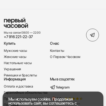
Мы на связи 08:00 — 22:00
+7 916 221-22-37
Купить
О нас
Мужские часы
Контакты
Женские часы
О Первом Часовом
Настольные часы
Украшения
Ремешки и браслеты
Информация
Мы в соцсетях
Оплата и доставка
Telegram
+7 916 221-22-37
Гарантийные обязательства
Правила возврата товара
Мы используем cookies. Продолжая
Мы насвязи 08:00 — 19:00
использовать сайт, вы соглашаетесь с
Политика