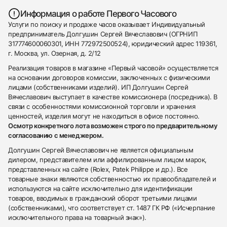
Информация о работе Первого Часового
Услуги по поиску и продаже часов оказывает Индивидуальный
предприниматель Долгушин Сергей Вячеславович (ОГРНИП
317774600060301, ИНН 772972500524), юридический адрес 119361,
г. Москва, ул. Озерная, д. 2/12
Реализация товаров в магазине «Первый часовой» осуществляется
на основании договоров комиссии, заключенных с физическими
лицами (собственниками изделий). ИП Долгушин Сергей
Вячеславович выступает в качестве комиссионера (посредника). В
связи с особенностями комиссионной торговли и хранения
ценностей, изделия могут не находиться в офисе постоянно.
Осмотр конкретного лота возможен строго по предварительному
согласованию с менеджером.
Долгушин Сергей Вячеславович не является официальным
дилером, представителем или аффилированным лицом марок,
представленных на сайте (Rolex, Patek Philippe и др.). Все
товарные знаки являются собственностью их правообладателей и
используются на сайте исключительно для идентификации
товаров, вводимых в гражданский оборот третьими лицами
(собственниками), что соответствует ст. 1487 ГК РФ («Исчерпание
исключительного права на товарный знак»).