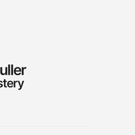
ller
stery