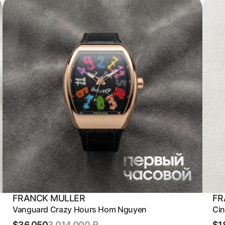
FRANCK MULLER
FR
Vanguard Crazy Hours Hom Nguyen
Cin
$36,050
3 014 000 ₽
$1