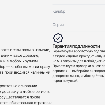
Отправить заявку
Калибр
Серия
Гарантия подлинности
ртен: если часы в наличии,
Гарантируем абсолютную подлин
 ценим ваше доверие,
Каждое изделие проходит нашу э
ак и в любом крупном
но мы открыты для любой диагно
Приветствуем проверки в незав
бор — чтобы вы могли сразу
сервисах — выбирайте эксперто
ата производится наличными
доверяете лично, и убеждайтесь 
перед покупкой.
троится на основании
м доставку в любые регионы
осуществляется после
яется обязательная страховка