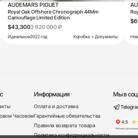
AUDEMARS PIGUET
AU
Royal Oak Offshore Chronograph 44Mm
Roy
Camouflage Limited Edition
$6
$43,300
3 620 000 ₽
Идеальное
2022 год
Коробка + Документы
Но
с
Информация
Мы в соц
акты
Оплата и доставка
Telegr
рвом Часовом
Гарантийные обязательства
Правила возврата товара
Политика конфиденциальности