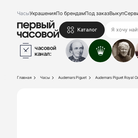
Часы
Украшения
По брендам
Под заказ
Выкуп
Серв
Каталог
часовой
канал:
Главная
Часы
Audemars Piguet
Audemars Piguet Royal O