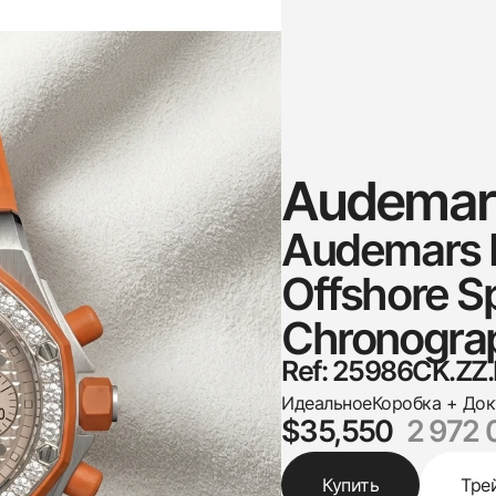
Audemars
Audemars P
Offshore S
Chronogra
Ref: 25986CK.ZZ
Идеальное
Коробка + До
$35,550
2 972 
Купить
Тре