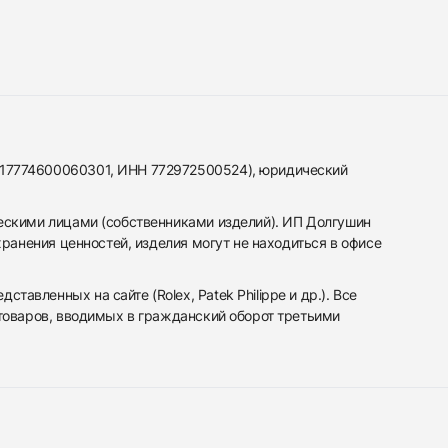
317774600060301, ИНН 772972500524), юридический
ескими лицами (собственниками изделий). ИП Долгушин
ранения ценностей, изделия могут не находиться в офисе
вленных на сайте (Rolex, Patek Philippe и др.). Все
 товаров, вводимых в гражданский оборот третьими