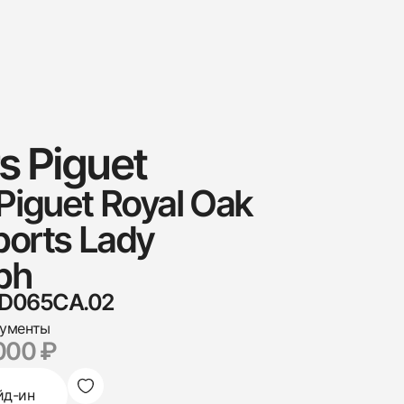
 Piguet
iguet Royal Oak
ports Lady
ph
.D065CA.02
кументы
000 ₽
йд-ин