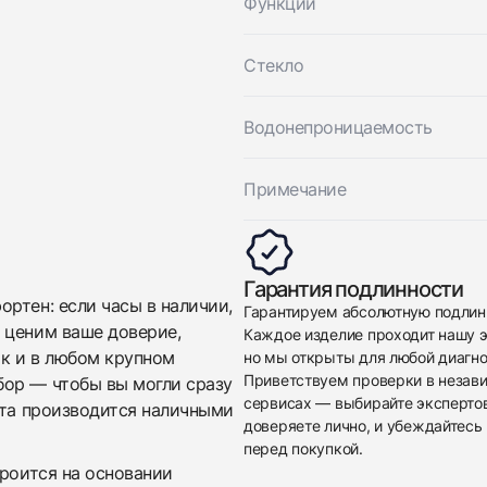
Функции
$35,550
Стекло
Водонепроницаемость
Примечание
Приложите фото ваших часов…
Отправить заявку
Гарантия подлинности
Отправить заявку
ртен: если часы в наличии,
Гарантируем абсолютную подлин
 ценим ваше доверие,
Каждое изделие проходит нашу э
ак и в любом крупном
но мы открыты для любой диагно
Приветствуем проверки в незав
бор — чтобы вы могли сразу
сервисах — выбирайте эксперто
ата производится наличными
доверяете лично, и убеждайтесь 
перед покупкой.
троится на основании