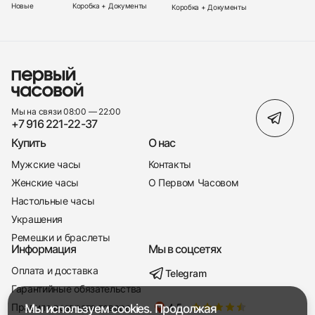
Новые
Коробка + Документы
Коробка + Документы
Мы на связи 08:00 — 22:00
+7 916 221-22-37
Купить
О нас
Мужские часы
Контакты
Женские часы
О Первом Часовом
Настольные часы
Украшения
Ремешки и браслеты
Информация
Мы в соцсетях
Оплата и доставка
Telegram
+7 916 221-22-37
Гарантийные обязательства
Правила возврата товара
Мы используем cookies. Продолжая