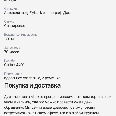
Функции
Автоподзавод, Flyback-хронограф, Дата
Стекло
Сапфировое
Водонепроницаемость
100 м
Запас хода
70 часов
438
285
145
142
205
204
195
150
6
Калибр
Caliber 4401
Примечание
идеальное состояние, 2 ремешка
Покупка и доставка
Трейд-ин часов
Для клиентов в Москве процесс максимально комфортен: если
часы в наличии, сделку можно провести уже в день
Заказать эти часы
Оставьте ваши контактные данные и мы свяжемся
обращения. Мы ценим ваше доверие, поэтому готовы
с вами
Оставьте ваши контактные данные и мы свяжемся
Audemars Piguet
встретиться как в нашем офисе, так и в любом крупном
с вами