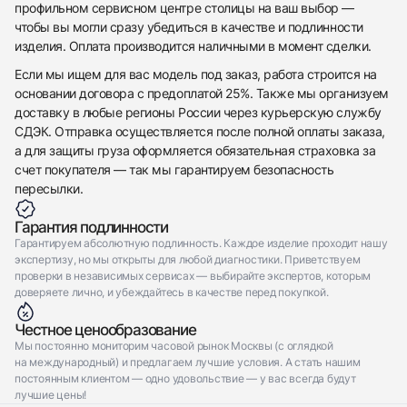
Royal Oak Offshore Selfwinding Chronograph Rose
профильном сервисном центре столицы на ваш выбор —
Audemars Piguet
Gold And Ceramic 43 mm
чтобы вы могли сразу убедиться в качестве и подлинности
Royal Oak Offshore Selfwinding Chronograph Rose
Идеальное
Коробка + Документы
$51,000
Gold And Ceramic 43 mm
изделия. Оплата производится наличными в момент сделки.
Идеальное
Коробка + Документы
$51,000
Если мы ищем для вас модель под заказ, работа строится на
основании договора с предоплатой 25%. Также мы организуем
доставку в любые регионы России через курьерскую службу
СДЭК. Отправка осуществляется после полной оплаты заказа,
а для защиты груза оформляется обязательная страховка за
счет покупателя — так мы гарантируем безопасность
Приложите фото ваших часов…
пересылки.
Отправить заявку
Гарантия подлинности
Гарантируем абсолютную подлинность. Каждое изделие проходит нашу
Отправить заявку
экспертизу, но мы открыты для любой диагностики. Приветствуем
проверки в независимых сервисах — выбирайте экспертов, которым
доверяете лично, и убеждайтесь в качестве перед покупкой.
Честное ценообразование
Мы постоянно мониторим часовой рынок Москвы (с оглядкой
на международный) и предлагаем лучшие условия. А стать нашим
постоянным клиентом — одно удовольствие — у вас всегда будут
лучшие цены!