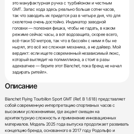
это мануфактурная ручка с турбийоном и честным
GMT. Запас хода здесь реально больше сотни часов,
так что заводить их придется раз в четыре дня, что для
скелетона очень достойно. Индикатор заводной
головки — полезная фишка, чтобы не гадать, в каком
режиме сейчас часы, а вот водозащита, скорее всего,
всё-таки 50 метров, так что в бассейн с ними я бы не
нырял, это всё же сложная механика, а не дайвер. Мой
вердикт: если ищете современный независимый люкс,
который выглядит на полмиллиона, а стоит в разы
адекватнее — берите этот Bianchet, пока бренд не начал
задирать ритейл».
Описание
Bianchet Flying Tourbillon Sport GMT (Ref. B 1.618) представляет
собой современную интерпретацию спортивных часов с
высокими усложнениями, где акцент смещен на
архитектурную сложность и применение инновационных
материалов. Модель 2025 года выпуска продолжает развивать
концепцию бренда, основанного в 2017 году Родольфо и