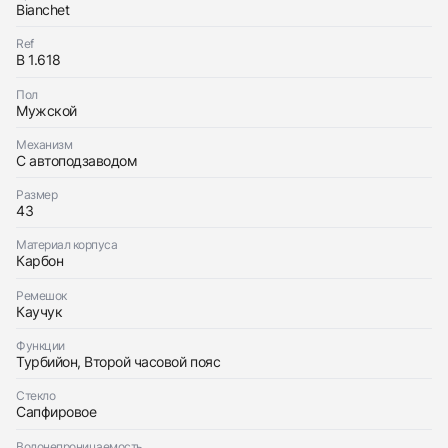
Bianchet
Ref
В 1.618
Пол
Мужской
Приложите фото ваших часов…
Механизм
Отправить заявку
С автоподзаводом
Отправить заявку
Размер
43
Материал корпуса
Карбон
Ремешок
Каучук
Функции
Турбийон, Второй часовой пояс
Стекло
Сапфировое
Водонепроницаемость