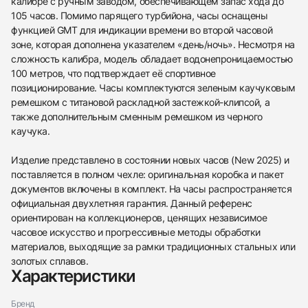
калибре с ручным заводом, обеспечивающем запас хода до
105 часов. Помимо парящего турбийона, часы оснащены
функцией GMT для индикации времени во второй часовой
зоне, которая дополнена указателем «день/ночь». Несмотря на
сложность калибра, модель обладает водонепроницаемостью
100 метров, что подтверждает её спортивное
позиционирование. Часы комплектуются зеленым каучуковым
438
285
145
142
205
204
195
150
6
ремешком с титановой раскладной застежкой-клипсой, а
также дополнительным сменным ремешком из черного
каучука.
Изделие представлено в состоянии новых часов (New 2025) и
поставляется в полном чехле: оригинальная коробка и пакет
документов включены в комплект. На часы распространяется
официальная двухлетняя гарантия. Данный референс
Трейд-ин часов
ориентирован на коллекционеров, ценящих независимое
Заказать эти часы
Оставьте ваши контактные данные и мы свяжемся
часовое искусство и прогрессивные методы обработки
с вами
материалов, выходящие за рамки традиционных стальных или
Оставьте ваши контактные данные и мы свяжемся
Bianchet
с вами
золотых сплавов.
Flying Tourbillon Sport Gmt
Характеристики
Bianchet
Новые
Коробка + Документы
$69,550
Flying Tourbillon Sport Gmt
Новые
Коробка + Документы
$69,550
Бренд