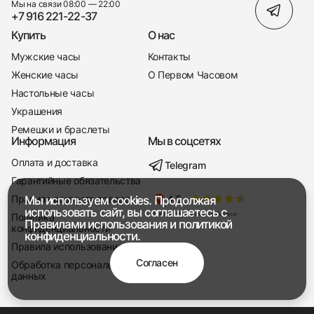
Мы на связи 08:00 — 22:00
+7 916 221-22-37
Купить
О нас
Мужские часы
Контакты
Женские часы
О Первом Часовом
Настольные часы
Украшения
Ремешки и браслеты
Информация
Мы в соцсетях
Оплата и доставка
Telegram
+7 916 221-22-37
Гарантийные обязательства
Правила возврата товара
Мы используем cookies. Продолжая
Мы насвязи 08:00 — 19:00
использовать сайт, вы соглашаетесь с
Политика
Правилами использования
и
политикой
конфиденциальности
конфиденциальности.
Правила использования
Согласен
Обработка персональных
данных