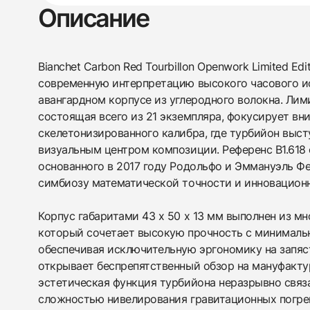
Описание
Bianchet Carbon Red Tourbillon Openwork Limited Ed
современную интерпретацию высокого часового ис
авангардном корпусе из углеродного волокна. Лим
состоящая всего из 21 экземпляра, фокусирует вн
скелетонизированного калибра, где турбийон выс
визуальным центром композиции. Референс B1.618
основанного в 2017 году Родольфо и Эммануэль Ф
симбиозу математической точности и инновацион
Корпус габаритами 43 x 50 x 13 мм выполнен из мн
который сочетает высокую прочность с минималь
обеспечивая исключительную эргономику на запяс
открывает беспрепятственный обзор на мануфакту
эстетическая функция турбийона неразрывно связ
сложностью нивелирования гравитационных погре