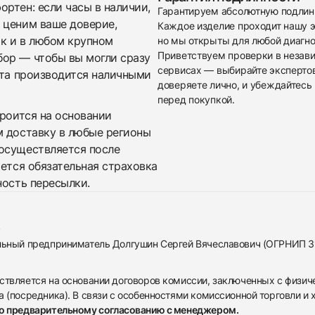
ртен: если часы в наличии,
Гарантируем абсолютную подлин
 ценим ваше доверие,
Каждое изделие проходит нашу э
ак и в любом крупном
но мы открыты для любой диагно
Приветствуем проверки в незав
бор — чтобы вы могли сразу
сервисах — выбирайте эксперто
ата производится наличными
доверяете лично, и убеждайтесь 
перед покупкой.
троится на основании
м доставку в любые регионы
осуществляется после
яется обязательная страховка
ность пересылки.
альный предприниматель Долгушин Сергей Вячеславович (ОГРНИП 
ствляется на основании договоров комиссии, заключенных с физич
 (посредника). В связи с особенностями комиссионной торговли и х
по предварительному согласованию с менеджером.