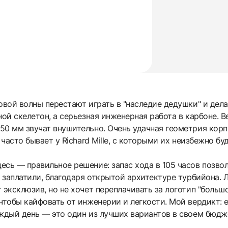
овой волны перестают играть в "наследие дедушки" и дела
ной скелетон, а серьезная инженерная работа в карбоне. В
0 мм звучат внушительно. Очень удачная геометрия корпус
 часто бывает у Richard Mille, с которыми их неизбежно бу
сь — правильное решение: запас хода в 105 часов позволя
о заплатили, благодаря открытой архитектуре турбийона. 
 эксклюзив, но не хочет переплачивать за логотип "большо
чтобы кайфовать от инженерии и легкости. Мой вердикт: е
аждый день — это один из лучших вариантов в своем бюдж