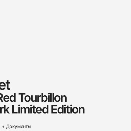
et
ed Tourbillon
 Limited Edition
а + Документы