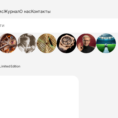
ис
Журнал
О нас
Контакты
imited Edition