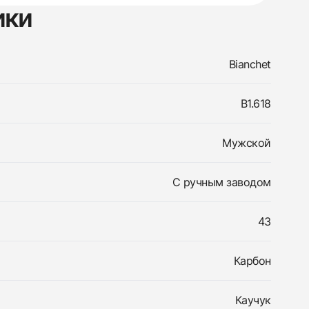
ики
Bianchet
B1.618
Мужской
С ручным заводом
43
Карбон
Каучук