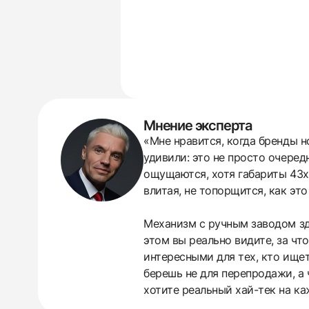
Мнение эксперта
«Мне нравится, когда бренды н
удивили: это не просто очеред
ощущаются, хотя габариты 43x5
влитая, не топорщится, как это
Механизм с ручным заводом зде
этом вы реально видите, за чт
интересными для тех, кто ищет
438
285
145
142
205
204
195
150
6
берешь не для перепродажи, а 
хотите реальный хай-тек на к