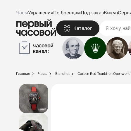
Часы
Украшения
По брендам
Под заказ
Выкуп
Серв
Каталог
часовой
канал:
Главная
Часы
Bianchet
Carbon Red Tourbillon Openwork L