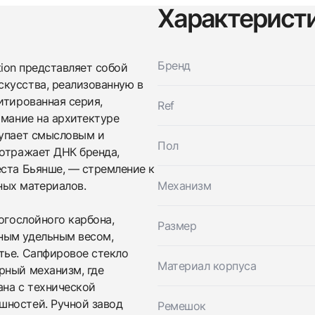
Характерист
Бренд
ition представляет собой
кусства, реализованную в
Трейд-ин часов
итированная серия,
Ref
Купить эти часы
имание на архитектуре
Оставьте ваши контактные данные и мы свяжемся с
вами
тупает смысловым и
Оставьте ваши контактные данные и мы свяжемся с
Пол
Bianchet
 отражает ДНК бренда,
вами
Carbon Red Tourbillon Openwork Limited
еста Бьянше, — стремление к
Bianchet
Edition
Carbon Red Tourbillon Openwork Limited
ных материалов.
Механизм
Новые
Коробка + Документы
$51,500
Edition
Новые
Коробка + Документы
огослойного карбона,
$51,500
Размер
ным удельным весом,
тье. Сапфировое стекло
Материал корпуса
рный механизм, где
ана с технической
шностей. Ручной завод
Ремешок