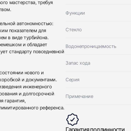
ого мастерства, требуя
твом.
Функции
Приложите фото ваших часов…
тельной автономностью:
Отправить заявку
Стекло
дким показателем для
Отправить заявку
ем в виде турбийона.
ремешком и обладает
Водонепроницаемость
ует стандарту повседневной
Запас хода
состоянии нового и
 коробкой и документами.
Серия
оизведения инженерного
рования и долгосрочной
Примечание
я гарантия,
лимитированного референса.
Гарантия подлинности