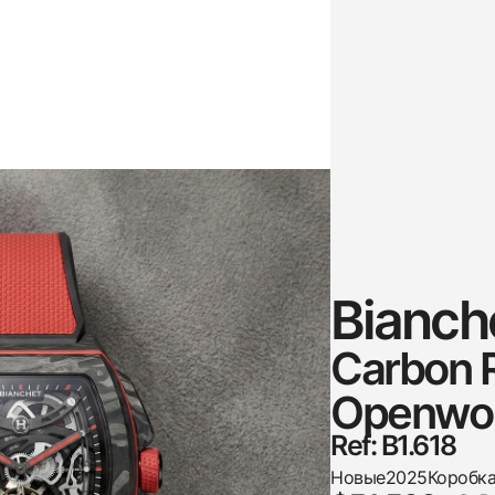
Bianch
Carbon R
Openwork
Ref: B1.618
Новые
2025
Коробк