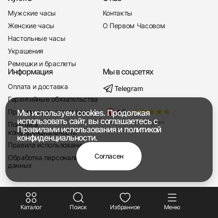
Мужские часы
Контакты
Женские часы
О Первом Часовом
Настольные часы
Украшения
Ремешки и браслеты
Информация
Мы в соцсетях
Оплата и доставка
Telegram
+7 916 221-22-37
Гарантийные обязательства
Правила возврата товара
Мы используем cookies. Продолжая
Мы насвязи 08:00 — 19:00
использовать сайт, вы соглашаетесь с
Политика
Правилами использования
и
политикой
конфиденциальности
конфиденциальности.
Правила использования
Согласен
Обработка персональных
данных
Каталог
Поиск
Избранное
Меню