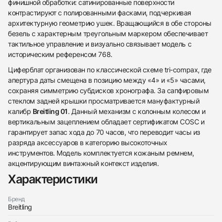
финишной обработки: сатинированные поверхности
контрастируют с полированными фасками, подчеркивая
архитектурную геометрию ушек. Вращающийся в обе стороны
безель с характерным треугольным маркером обеспечивает
тактильное управление и визуально связывает модель с
историческим референсом 768.
Циферблат организован по классической схеме tri-compax, где
апертура даты смещена в позицию между «4» и «5» часами,
сохраняя симметрию субдисков хронографа. За сапфировым
стеклом задней крышки просматривается мануфактурный
калибр
Breitling 01
. Данный механизм с колонным колесом и
вертикальным зацеплением обладает сертификатом COSC и
гарантирует запас хода до 70 часов, что переводит часы из
разряда аксессуаров в категорию высокоточных
инструментов. Модель комплектуется кожаным ремнем,
акцентирующим винтажный контекст изделия.
438
285
145
142
205
204
195
150
6
Характеристики
Бренд
Breitling