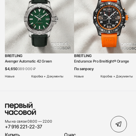
BREITLING
BREITLING
Avenger Automatic 42 Green
Endurance Pro Breitlight® Orange
$4,650
389 000 ₽
По запросу
Новые
Коробка + Документы
Новые
Коробка + Документы
Мы на связи 08:00 — 22:00
+7 916 221-22-37
Купить
О нас