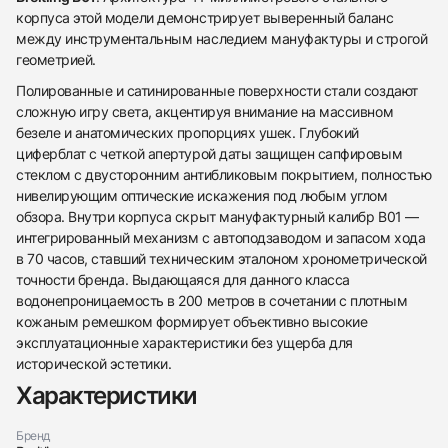
корпуса этой модели демонстрирует выверенный баланс
между инструментальным наследием мануфактуры и строгой
геометрией.
Полированные и сатинированные поверхности стали создают
сложную игру света, акцентируя внимание на массивном
безеле и анатомических пропорциях ушек. Глубокий
циферблат с четкой апертурой даты защищен сапфировым
стеклом с двусторонним антибликовым покрытием, полностью
нивелирующим оптические искажения под любым углом
обзора. Внутри корпуса скрыт мануфактурный калибр B01 —
интегрированный механизм с автоподзаводом и запасом хода
в 70 часов, ставший техническим эталоном хронометрической
точности бренда. Выдающаяся для данного класса
водонепроницаемость в 200 метров в сочетании с плотным
кожаным ремешком формирует объективно высокие
эксплуатационные характеристики без ущерба для
438
285
145
142
205
204
195
150
6
исторической эстетики.
Характеристики
Бренд