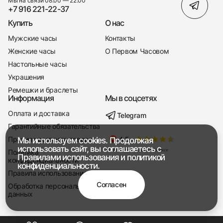
Мы на связи 08:00 — 22:00
+7 916 221-22-37
Купить
О нас
Мужские часы
Контакты
Женские часы
О Первом Часовом
Настольные часы
Украшения
Ремешки и браслеты
Информация
Мы в соцсетях
Оплата и доставка
Telegram
+7 916 221-22-37
Гарантийные обязательства
Правила возврата товара
Мы используем cookies. Продолжая
Мы насвязи 08:00 — 19:00
использовать сайт, вы соглашаетесь с
Политика
Правилами использования
и
политикой
конфиденциальности
конфиденциальности.
Правила использования
Согласен
Обработка персональных
данных