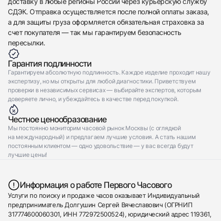
доставку в любые регионы России через курьерскую службу
СДЭК. Отправка осуществляется после полной оплаты заказа,
а для защиты груза оформляется обязательная страховка за
счет покупателя — так мы гарантируем безопасность
пересылки.
Гарантия подлинности
Гарантируем абсолютную подлинность. Каждое изделие проходит нашу
экспертизу, но мы открыты для любой диагностики. Приветствуем
проверки в независимых сервисах — выбирайте экспертов, которым
доверяете лично, и убеждайтесь в качестве перед покупкой.
Честное ценообразование
Мы постоянно мониторим часовой рынок Москвы (с оглядкой
на международный) и предлагаем лучшие условия. А стать нашим
постоянным клиентом — одно удовольствие — у вас всегда будут
лучшие цены!
Информация о работе Первого Часового
Услуги по поиску и продаже часов оказывает Индивидуальный
предприниматель Долгушин Сергей Вячеславович (ОГРНИП
317774600060301, ИНН 772972500524), юридический адрес 119361,