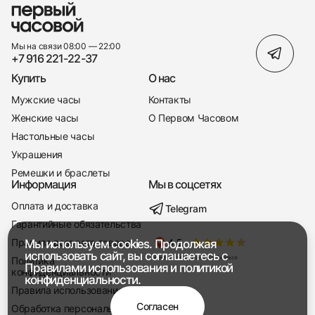
Мы на связи 08:00 — 22:00
+7 916 221-22-37
Купить
О нас
Мужские часы
Контакты
Женские часы
О Первом Часовом
Настольные часы
Украшения
Ремешки и браслеты
Информация
Мы в соцсетях
Оплата и доставка
Telegram
+7 916 221-22-37
Гарантийные обязательства
Правила возврата товара
Мы используем cookies. Продолжая
Мы насвязи 08:00 — 19:00
использовать сайт, вы соглашаетесь с
Политика
Правилами использования
и
политикой
конфиденциальности
конфиденциальности.
Правила использования
Согласен
Обработка персональных