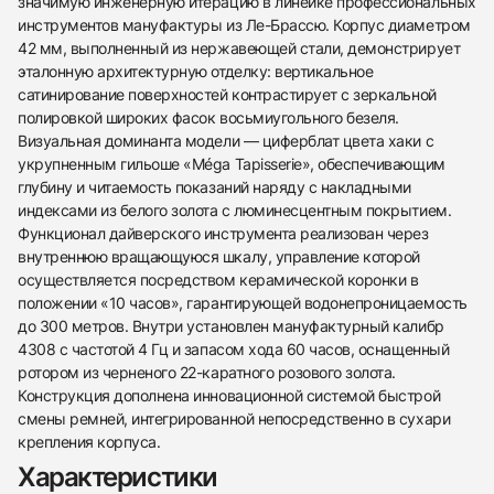
значимую инженерную итерацию в линейке профессиональных
инструментов мануфактуры из Ле-Брассю. Корпус диаметром
42 мм, выполненный из нержавеющей стали, демонстрирует
эталонную архитектурную отделку: вертикальное
сатинирование поверхностей контрастирует с зеркальной
полировкой широких фасок восьмиугольного безеля.
Визуальная доминанта модели — циферблат цвета хаки с
укрупненным гильоше «Méga Tapisserie», обеспечивающим
глубину и читаемость показаний наряду с накладными
индексами из белого золота с люминесцентным покрытием.
Функционал дайверского инструмента реализован через
внутреннюю вращающуюся шкалу, управление которой
осуществляется посредством керамической коронки в
положении «10 часов», гарантирующей водонепроницаемость
до 300 метров. Внутри установлен мануфактурный калибр
4308 с частотой 4 Гц и запасом хода 60 часов, оснащенный
ротором из черненого 22-каратного розового золота.
Конструкция дополнена инновационной системой быстрой
смены ремней, интегрированной непосредственно в сухари
438
285
145
142
205
204
195
150
6
крепления корпуса.
Характеристики