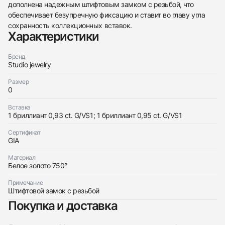
дополнена надежным штифтовым замком с резьбой, что
обеспечивает безупречную фиксацию и ставит во главу угла
438
285
145
142
205
204
195
150
6
сохранность коллекционных вставок.
Характеристики
Бренд
Studio jewelry
Размер
0
Трейд-ин часов
Вставка
Заказать эти часы
Оставьте ваши контактные данные и мы свяжемся
1 бриллиант 0,93 ct. G/VS1; 1 бриллиант 0,95 ct. G/VS1
с вами
Оставьте ваши контактные данные и мы свяжемся
Studio jewelry
Сертификат
с вами
Серьги 0,93/0,95 ct. G/VS1 (Heart Diamonds)
GIA
Studio jewelry
Новые
Коробка + Документы
$9,400
Серьги 0,93/0,95 ct. G/VS1 (Heart Diamonds)
Материал
Новые
Коробка + Документы
Белое золото 750°
$9,400
Примечание
Штифтовой замок с резьбой
Покупка и доставка