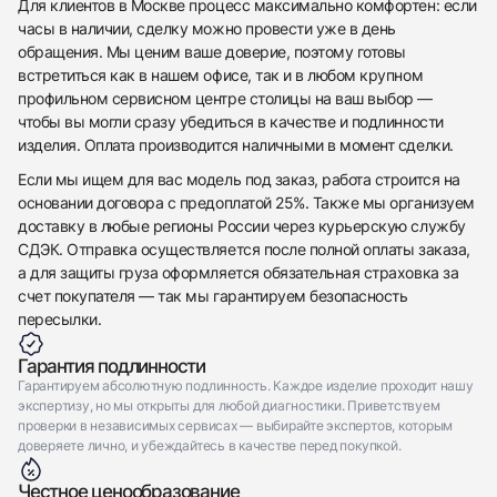
Для клиентов в Москве процесс максимально комфортен: если
Приложите фото ваших часов…
часы в наличии, сделку можно провести уже в день
обращения. Мы ценим ваше доверие, поэтому готовы
Отправить заявку
встретиться как в нашем офисе, так и в любом крупном
Отправить заявку
профильном сервисном центре столицы на ваш выбор —
чтобы вы могли сразу убедиться в качестве и подлинности
изделия. Оплата производится наличными в момент сделки.
Если мы ищем для вас модель под заказ, работа строится на
основании договора с предоплатой 25%. Также мы организуем
доставку в любые регионы России через курьерскую службу
СДЭК. Отправка осуществляется после полной оплаты заказа,
а для защиты груза оформляется обязательная страховка за
счет покупателя — так мы гарантируем безопасность
пересылки.
Гарантия подлинности
Гарантируем абсолютную подлинность. Каждое изделие проходит нашу
экспертизу, но мы открыты для любой диагностики. Приветствуем
проверки в независимых сервисах — выбирайте экспертов, которым
доверяете лично, и убеждайтесь в качестве перед покупкой.
Честное ценообразование