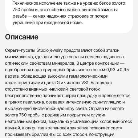
Техническое исполнение также на уровне: белое золото
750 пробы и, что особенно важно, винтовой замок на
резьбе — самая надежная страховка от потери
украшения при ежедневной носке.
Описание
Серьги-пусеты Studio jewelry представляют собой эталон
минимализма, где архитектура оправы всецело подчинена
оптическим свойствам минералов. В центре композиции —
подобранная пара природных бриллиантов весом 0,93 и 0,95
карата, обладающая высокими геммологическими
характеристиками цвета G и чистоты VS1. Благодаря
отсутствию видимых инклюзий, световой поток
беспрепятственно проникает через площадку и преломляется
в гранях павильона, создавая интенсивную сцинтилляцию и
выраженную дисперсионную игру света. Оправа из белого
золота 750 пробы с родиевым покрытием служит
нейтральным фоном, визуально усиливающим холодный блеск
камней, а открытая крапановая закрепка позволяет свету
пронизывать бриллианты со всех сторон. Конструкция