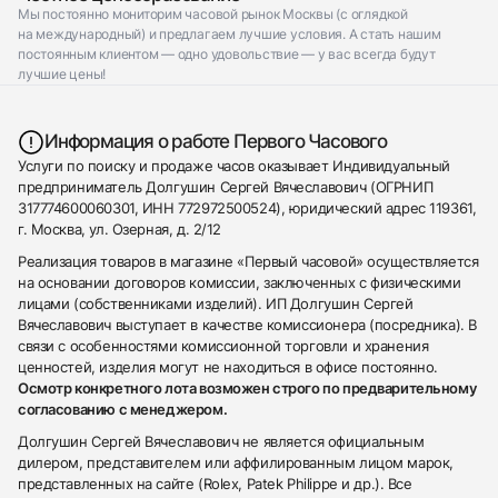
Мы постоянно мониторим часовой рынок Москвы (с оглядкой
на международный) и предлагаем лучшие условия. А стать нашим
постоянным клиентом — одно удовольствие — у вас всегда будут
лучшие цены!
Информация о работе Первого Часового
Услуги по поиску и продаже часов оказывает Индивидуальный
предприниматель Долгушин Сергей Вячеславович (ОГРНИП
317774600060301, ИНН 772972500524), юридический адрес 119361,
г. Москва, ул. Озерная, д. 2/12
Реализация товаров в магазине «Первый часовой» осуществляется
на основании договоров комиссии, заключенных с физическими
лицами (собственниками изделий). ИП Долгушин Сергей
Вячеславович выступает в качестве комиссионера (посредника). В
связи с особенностями комиссионной торговли и хранения
ценностей, изделия могут не находиться в офисе постоянно.
Осмотр конкретного лота возможен строго по предварительному
согласованию с менеджером.
Долгушин Сергей Вячеславович не является официальным
дилером, представителем или аффилированным лицом марок,
представленных на сайте (Rolex, Patek Philippe и др.). Все