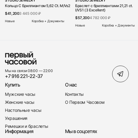
STUDIO JEWELRY
STUDIO JEWELRY
Кольцо С Бриллиантом 5,62 Ct. M/Vs2
Браслет с бриллиантами 21,21 ct.
I/VS1 (3 Excellent)
$41,200
3 445 000 ₽
$57,200
4 782 000 ₽
Новые
Коробка + Документы
Новые
Коробка + Документы
Мы на связи 08:00 — 22:00
+7 916 221-22-37
Купить
О нас
Мужские часы
Контакты
Женские часы
О Первом Часовом
Настольные часы
Украшения
Ремешки и браслеты
Информация
Мы в соцсетях