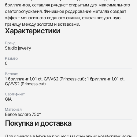
бриллиантов, оставляя рундист открытым для максимального
438
285
145
142
205
204
195
150
6
светопропускания. Финишное родирование металла создает
эффект монолитного ледяного сияния, стирая визуальную
границу между золотом и вставками.
Характеристики
Бренд
Studio jewelry
Трейд-ин часов
Размер
0
Купить эти часы
Оставьте ваши контактные данные и мы свяжемся
с вами
Вставка
Оставьте ваши контактные данные и мы свяжемся
Studio jewelry
1 бриллиант 1,01 ct. G/VVS2 (Princess cut); 1 бриллиант 1,01 ct.
с вами
Серьги с бриллиантами 1,01/1,01 ct. G/VVS2
G/VVS2 (Princess cut)
Studio jewelry
Новые
Коробка + Документы
$9,300
Серьги с бриллиантами 1,01/1,01 ct. G/VVS2
Сертификат
Новые
Коробка + Документы
GIA
$9,300
Материал
Белое золото 750°
Покупка и доставка
Для клиентов в Москве процесс максимально комфортен: если