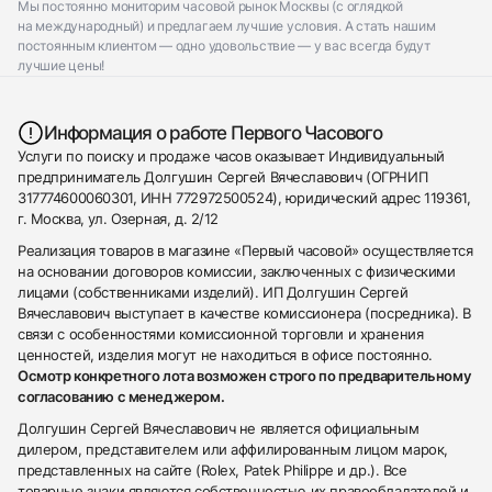
Мы постоянно мониторим часовой рынок Москвы (с оглядкой
на международный) и предлагаем лучшие условия. А стать нашим
постоянным клиентом — одно удовольствие — у вас всегда будут
лучшие цены!
Информация о работе Первого Часового
Услуги по поиску и продаже часов оказывает Индивидуальный
предприниматель Долгушин Сергей Вячеславович (ОГРНИП
317774600060301, ИНН 772972500524), юридический адрес 119361,
г. Москва, ул. Озерная, д. 2/12
Реализация товаров в магазине «Первый часовой» осуществляется
на основании договоров комиссии, заключенных с физическими
лицами (собственниками изделий). ИП Долгушин Сергей
Вячеславович выступает в качестве комиссионера (посредника). В
связи с особенностями комиссионной торговли и хранения
ценностей, изделия могут не находиться в офисе постоянно.
Осмотр конкретного лота возможен строго по предварительному
согласованию с менеджером.
Долгушин Сергей Вячеславович не является официальным
дилером, представителем или аффилированным лицом марок,
представленных на сайте (Rolex, Patek Philippe и др.). Все
товарные знаки являются собственностью их правообладателей и