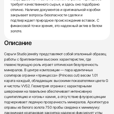
требует качественного сырья, и здесь оно подобрано
отлично. Наличие документов и оригинальной коробки
закрывает вопросы безопасности сделки и
подтверждает природное происхождение вставок. С
финансовой точки зрения, это надежный актив в белом
золоте.
Описание
Серьги Studio jewelry представляют собой эталонный образец
работы с бриллиантами высоких характеристик, где
главенствующую роль играет оптическая безупречность
минералов. В центре композиции — пара идентичных
солитеров огранки «принцесса» (Princess cut) весом 1.01
карата каждый, обладающих высокими показателями цвета G
и чистоты VVS2. Геометрия огранки с характерными
шевронами на павильоне обеспечивает интенсивную
сцинтилляцию и «огонь» камня, а отсутствие флуоресценции
подчеркивает ледяную прозрачность минералов. Архитектура
оправы из белого золота 750 пробы сведена к минимуму:
лаконичная крапановая закрепка надежно фиксирует углы