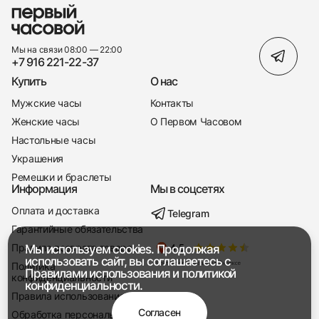
Мы на связи 08:00 — 22:00
+7 916 221-22-37
Купить
О нас
Мужские часы
Контакты
Женские часы
О Первом Часовом
Настольные часы
Украшения
Ремешки и браслеты
Информация
Мы в соцсетях
Оплата и доставка
Telegram
+7 916 221-22-37
Гарантийные обязательства
Правила возврата товара
Мы используем cookies. Продолжая
Мы насвязи 08:00 — 19:00
использовать сайт, вы соглашаетесь с
Политика
Правилами использования
и
политикой
конфиденциальности
конфиденциальности.
Правила использования
Согласен
Обработка персональных