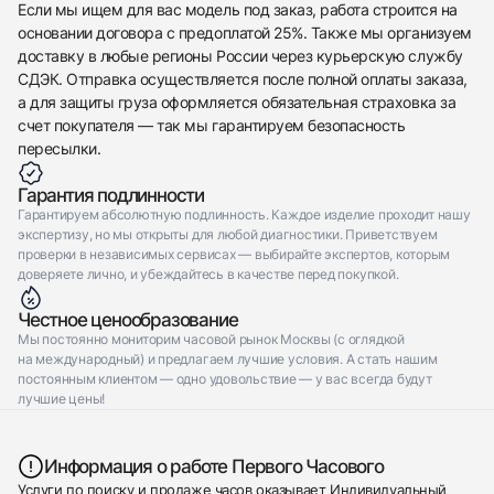
Если мы ищем для вас модель под заказ, работа строится на
основании договора с предоплатой 25%. Также мы организуем
доставку в любые регионы России через курьерскую службу
СДЭК. Отправка осуществляется после полной оплаты заказа,
а для защиты груза оформляется обязательная страховка за
Трейд-ин часов
счет покупателя — так мы гарантируем безопасность
пересылки.
Заказать эти часы
Оставьте ваши контактные данные и мы свяжемся
с вами
Оставьте ваши контактные данные и мы свяжемся
Graff
Гарантия подлинности
с вами
Threads Diamond Mini Earrings
Гарантируем абсолютную подлинность. Каждое изделие проходит нашу
Graff
Новые
Коробка + Документы
экспертизу, но мы открыты для любой диагностики. Приветствуем
$9,000
Threads Diamond Mini Earrings
проверки в независимых сервисах — выбирайте экспертов, которым
Новые
Коробка + Документы
$9,000
доверяете лично, и убеждайтесь в качестве перед покупкой.
Честное ценообразование
Мы постоянно мониторим часовой рынок Москвы (с оглядкой
на международный) и предлагаем лучшие условия. А стать нашим
постоянным клиентом — одно удовольствие — у вас всегда будут
лучшие цены!
Приложите фото ваших часов…
Отправить заявку
Информация о работе Первого Часового
Отправить заявку
Услуги по поиску и продаже часов оказывает Индивидуальный