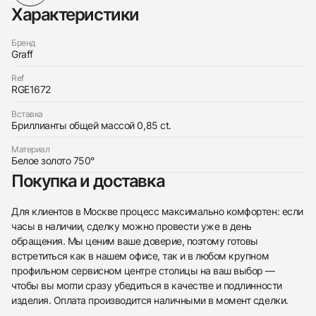
Характеристики
Бренд
Graff
Ref
RGE1672
Вставка
Бриллианты общей массой 0,85 ct.
Материал
Белое золото 750°
Покупка и доставка
Для клиентов в Москве процесс максимально комфортен: если
часы в наличии, сделку можно провести уже в день
обращения. Мы ценим ваше доверие, поэтому готовы
встретиться как в нашем офисе, так и в любом крупном
профильном сервисном центре столицы на ваш выбор —
438
285
145
142
205
204
195
150
6
чтобы вы могли сразу убедиться в качестве и подлинности
изделия. Оплата производится наличными в момент сделки.