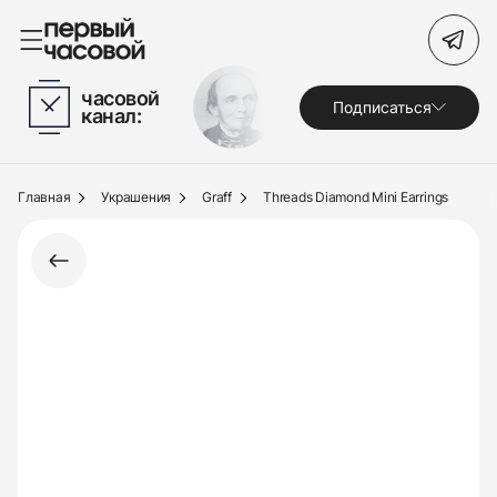
Поиск по сайту
часовой
Подписаться
канал:
Часы
Украшения
Главная
Украшения
Graff
Threads Diamond Mini Earrings
По брендам
Под заказ
Выкуп
Сервис
Журнал
О нас
Контакты