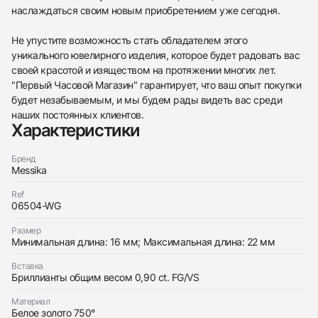
наслаждаться своим новым приобретением уже сегодня.
Не упустите возможность стать обладателем этого
уникального ювелирного изделия, которое будет радовать вас
своей красотой и изяществом на протяжении многих лет.
"Первый Часовой Магазин" гарантирует, что ваш опыт покупки
будет незабываемым, и мы будем рады видеть вас среди
наших постоянных клиентов.
Характеристики
Бренд
Messika
Ref
06504-WG
Размер
Минимальная длина: 16 мм; Максимальная длина: 22 мм
438
285
145
142
205
204
195
150
6
Вставка
Бриллианты общим весом 0,90 ct. FG/VS
Материал
Белое золото 750°