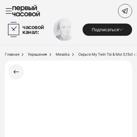
Поиск по сайту
часовой
Подписаться
канал:
Часы
Украшения
Главная
Украшения
Messika
Серьги My Twin Toi & Moi 0,15ct x
По брендам
Под заказ
Выкуп
Сервис
Журнал
О нас
Контакты