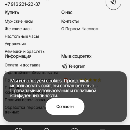
+7 916 221-22-37
Купить
О нас
Мужские часы
Контакты
Женские часы
О Первом Часовом
Настольные часы
Украшения
Ремешки и браслеты
Информация
Мы в соцсетях
Оплата и доставка
Telegram
+7 916 221-22-37
Гарантийные обязательства
Правила возврата товара
Мы используем cookies. Продолжая
Мы насвязи 08:00 — 19:00
использовать сайт, вы соглашаетесь с
Политика
Правилами использования
и
политикой
конфиденциальности
конфиденциальности.
Правила использования
Согласен
Обработка персональных
данных