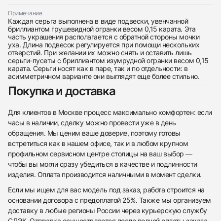
Примечание
Каждая серьга выполнена в виде подвески, увенчанной
бриллиантом грушевидной огранки весом 0,15 карата. Эта
Трейд-ин часов
часть украшения располагается с обратной стороны мочки
уха. Длина подвесок регулируется при помощи нескольких
Заказать эти часы
Оставьте ваши контактные данные и мы свяжемся
отверстий. При желании их можно снять и оставить лишь
с вами
серьги-пусеты с бриллиантом изумрудной огранки весом 0,15
Оставьте ваши контактные данные и мы свяжемся
Messika
карата. Серьги носят как в паре, так и по отдельности: в
с вами
Серьги My Twin Toi & Moi 0,15ct x2
асимметричном варианте они выглядят еще более стильно.
Messika
Новые
Коробка + Документы
Покупка и доставка
$5,900
Серьги My Twin Toi & Moi 0,15ct x2
Новые
Коробка + Документы
$5,900
Для клиентов в Москве процесс максимально комфортен: если
часы в наличии, сделку можно провести уже в день
обращения. Мы ценим ваше доверие, поэтому готовы
встретиться как в нашем офисе, так и в любом крупном
профильном сервисном центре столицы на ваш выбор —
чтобы вы могли сразу убедиться в качестве и подлинности
Приложите фото ваших часов…
изделия. Оплата производится наличными в момент сделки.
Отправить заявку
Если мы ищем для вас модель под заказ, работа строится на
основании договора с предоплатой 25%. Также мы организуем
Отправить заявку
доставку в любые регионы России через курьерскую службу
СДЭК. Отправка осуществляется после полной оплаты заказа,