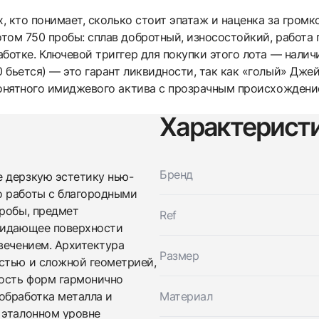
х, кто понимает, сколько стоит эпатаж и наценка за громк
том 750 пробы: сплав добротный, износостойкий, работа п
ботке. Ключевой триггер для покупки этого лота — налич
 бьется) — это гарант ликвидности, так как «голый» Дже
понятного имиджевого актива с прозрачным происхождени
Характерист
Трейд-ин часов
Заказать эти часы
Оставьте ваши контактные данные и мы свяжемся с
Бренд
 дерзкую эстетику нью-
вами
о работы с благородными
Оставьте ваши контактные данные и мы свяжемся с
Jacob & Co
вами
Love Lockdown Interlocking Necklace Rg
пробы, предмет
Ref
Jacob & Co
Новые
Коробка + Документы
придающее поверхности
$3,100
Love Lockdown Interlocking Necklace Rg
вечением. Архитектура
Новые
Коробка + Документы
Размер
$3,100
стью и сложной геометрией,
ность форм гармонично
обработка металла и
Материал
 эталонном уровне