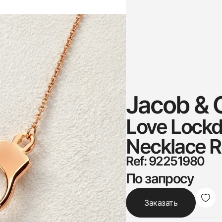
Jacob & 
Love Lockd
Necklace 
Ref: 92251980
По запросу
Заказать