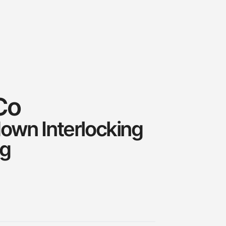
Co
own Interlocking
Rg