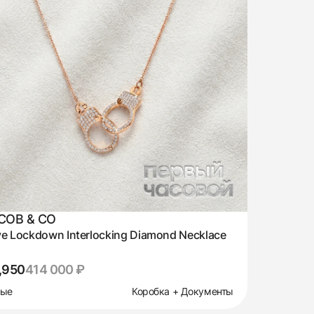
COB & CO
e Lockdown Interlocking Diamond Necklace
,950
414 000 ₽
вые
Коробка + Документы