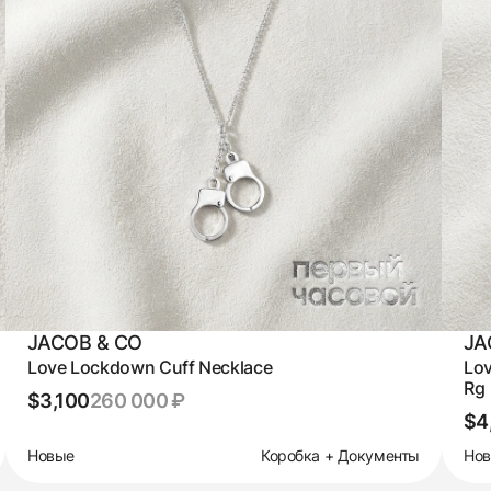
JACOB & CO
JA
Love Lockdown Cuff Necklace
Lov
Rg
$3,100
260 000 ₽
$4
Новые
Коробка + Документы
Но