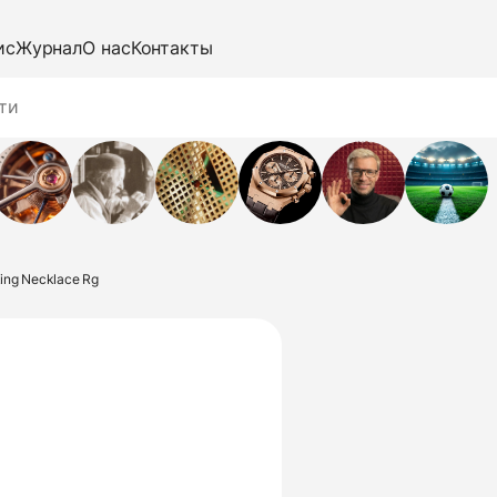
ис
Журнал
О нас
Контакты
ing Necklace Rg