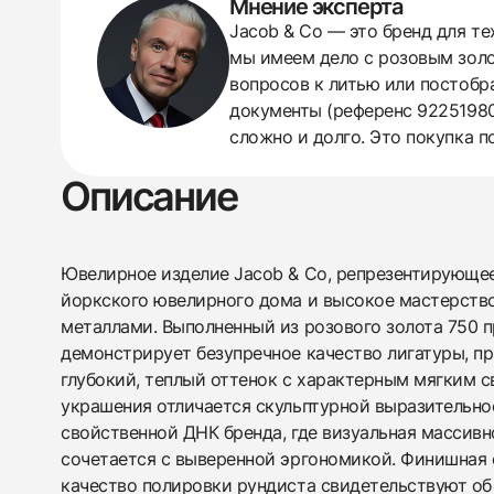
Мнение эксперта
438
285
145
142
205
204
195
150
6
Jacob & Co — это бренд для те
мы имеем дело с розовым золо
вопросов к литью или постобра
документы (референс 92251980
сложно и долго. Это покупка 
Описание
Ювелирное изделие Jacob & Co, репрезентирующее
йоркского ювелирного дома и высокое мастерств
металлами. Выполненный из розового золота 750 
демонстрирует безупречное качество лигатуры, 
глубокий, теплый оттенок с характерным мягким с
украшения отличается скульптурной выразительно
свойственной ДНК бренда, где визуальная массив
сочетается с выверенной эргономикой. Финишная 
качество полировки рундиста свидетельствуют об