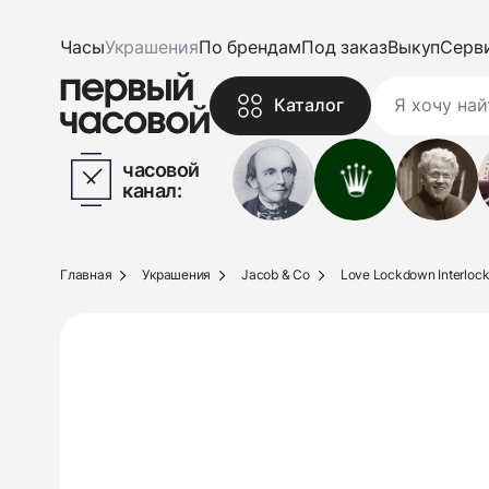
Часы
Украшения
По брендам
Под заказ
Выкуп
Серв
Каталог
часовой
канал:
Главная
Украшения
Jacob & Co
Love Lockdown Interlock