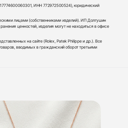
317774600060301, ИНН 772972500524), юридический
ескими лицами (собственниками изделий). ИП Долгушин
ранения ценностей, изделия могут не находиться в офисе
вленных на сайте (Rolex, Patek Philippe и др.). Все
 товаров, вводимых в гражданский оборот третьими