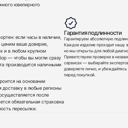
енного ювелирного
Гарантия подлинности
Приложите фото ваших часов…
ртен: если часы в наличии,
Гарантируем абсолютную подлин
 ценим ваше доверие,
Каждое изделие проходит нашу э
Отправить заявку
ак и в любом крупном
но мы открыты для любой диагно
Отправить заявку
Приветствуем проверки в незав
бор — чтобы вы могли сразу
сервисах — выбирайте эксперто
ата производится наличными
доверяете лично, и убеждайтесь 
перед покупкой.
троится на основании
м доставку в любые регионы
осуществляется после
яется обязательная страховка
ность пересылки.