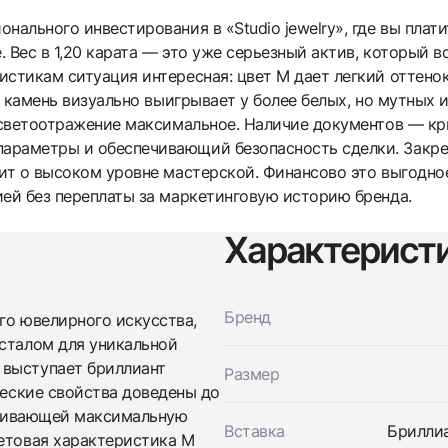
нального инвестирования в «Studio jewelry», где вы плат
е. Вес в 1,20 карата — это уже серьезный актив, который 
стикам ситуация интересная: цвет M дает легкий оттенок
t) камень визуально выигрывает у более белых, но мутных 
а светоотражение максимальное. Наличие документов — к
раметры и обеспечивающий безопасность сделки. Закреп
рит о высоком уровне мастерской. Финансово это выгодно
ией без переплаты за маркетинговую историю бренда.
Характерист
Трейд-ин часов
Купить эти часы
Бренд
ого ювелирного искусства,
Оставьте ваши контактные данные и мы свяжемся с
вами
есталом для уникальной
Оставьте ваши контактные данные и мы свяжемся с
Studio jewelry
 выступает бриллиант
Размер
вами
Кольцо с бриллиантом 1,20 ct. M/VVS2 (3
ческие свойства доведены до
Studio jewelry
Excellent)
Кольцо с бриллиантом 1,20 ct. M/VVS2 (3
печивающей максимальную
Новые
Коробка + Документы
Вставка
Бриллиа
$4,450
Excellent)
ветовая характеристика M