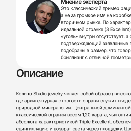
Мнение эксперта
Это классический пример рацио
а не за громкое имя на коробк
вторичном рынке. По характери
438
285
145
142
205
204
195
150
6
идеальной огранке (3 Excellen
«уголь» внутри отсутствует, 
подтверждающий заявленные па
подобраны в размер, что гово
бриллиант с отличной геометр
Описание
Кольцо Studio jewelry являет собой образец высок
где архитектурная строгость оправы служит пьед
природной минералогии. Центральной доминантой
классической огранки весом 1,20 карата, чьи опти
абсолюта характеристикой Triple Excellent, обес
сцинтилляцию и возврат света через площадку. Ц