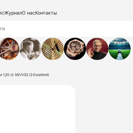
ис
Журнал
О нас
Контакты
1,20 ct. M/VVS2 (3 Excellent)