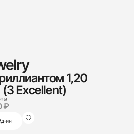
welry
бриллиантом 1,20
(3 Excellent)
нты
0 ₽
йд-ин