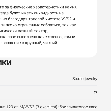
ите за физические характеристики камня,
всегда будет иметь ликвидность на
, но благодаря топовой чистоте VVS2 и
или плохо ограненных собратьев, так как
ритически важный фактор,
ка паве выполнена качественно, камни
е вложение в крупный, чистый
ики
Studio jewelry
17
нт 1,20 ct. M/VVS2 (3 excellent); бриллиантовое паве