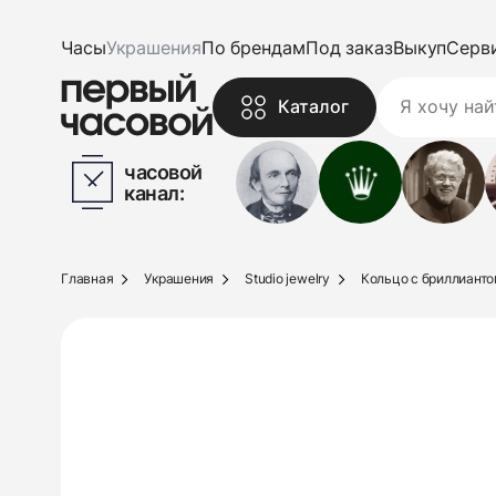
Часы
Украшения
По брендам
Под заказ
Выкуп
Серв
Каталог
часовой
канал:
Главная
Украшения
Studio jewelry
Кольцо с бриллиантом 