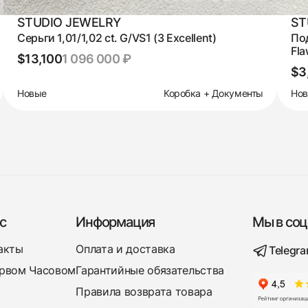
STUDIO JEWELRY
ST
Серьги 1,01/1,02 ct. G/VS1 (3 Excellent)
Под
Fla
$13,100
1 096 000 ₽
$3
Новые
Коробка + Документы
Но
с
Информация
Мы в соц
акты
Оплата и доставка
Telegr
рвом Часовом
Гарантийные обязательства
Правила возврата товара