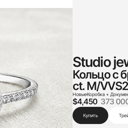
Studio je
Кольцо с 
ct. M/VVS2 
Новые
Коробка + Докуме
$4,450
373 00
Купить
Тре