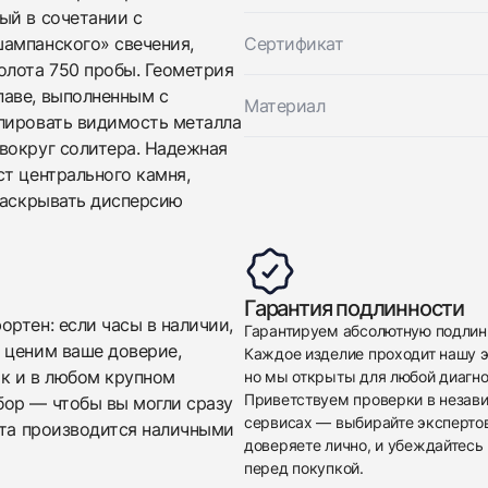
Новые
Коробка + Документы
ый в сочетании с
$4,450
ампанского» свечения,
Сертификат
олота 750 пробы. Геометрия
паве, выполненным с
Материал
лировать видимость металла
вокруг солитера. Надежная
т центрального камня,
 раскрывать дисперсию
Приложите фото ваших часов…
Отправить заявку
Отправить заявку
Гарантия подлинности
ртен: если часы в наличии,
Гарантируем абсолютную подлин
 ценим ваше доверие,
Каждое изделие проходит нашу э
ак и в любом крупном
но мы открыты для любой диагно
Приветствуем проверки в незав
бор — чтобы вы могли сразу
сервисах — выбирайте эксперто
ата производится наличными
доверяете лично, и убеждайтесь 
перед покупкой.