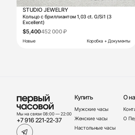
STUDIO JEWELRY
Кольцо с бриллиантом 1,03 ct. G/Si1 (3
Excellent)
$5,400
452 000 ₽
Новые
Коробка + Документы
Купить
О на
Мужские часы
Конт
Мы на связи 08:00 — 22:00
Женские часы
О Пе
+7 916 221-22-37
Настольные часы