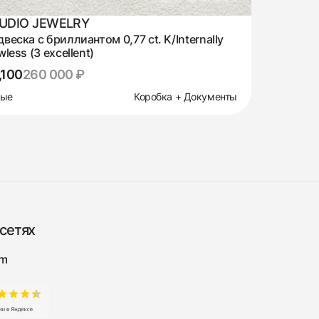
UDIO JEWELRY
веска с бриллиантом 0,77 ct. K/Internally
wless (3 excellent)
,100
260 000 ₽
вые
Коробка + Документы
сетях
am