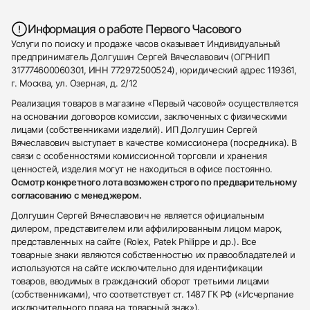
Информация о работе Первого Часового
Услуги по поиску и продаже часов оказывает Индивидуальный
предприниматель Долгушин Сергей Вячеславович (ОГРНИП
317774600060301, ИНН 772972500524), юридический адрес 119361,
г. Москва, ул. Озерная, д. 2/12
Реализация товаров в магазине «Первый часовой» осуществляется
на основании договоров комиссии, заключенных с физическими
лицами (собственниками изделий). ИП Долгушин Сергей
Вячеславович выступает в качестве комиссионера (посредника). В
связи с особенностями комиссионной торговли и хранения
ценностей, изделия могут не находиться в офисе постоянно.
Осмотр конкретного лота возможен строго по предварительному
согласованию с менеджером.
Долгушин Сергей Вячеславович не является официальным
дилером, представителем или аффилированным лицом марок,
представленных на сайте (Rolex, Patek Philippe и др.). Все
товарные знаки являются собственностью их правообладателей и
используются на сайте исключительно для идентификации
товаров, вводимых в гражданский оборот третьими лицами
(собственниками), что соответствует ст. 1487 ГК РФ («Исчерпание
исключительного права на товарный знак»).