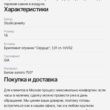
парения камня в воздухе.
Характеристики
Бренд
Studio jewelry
Размер
16
Трейд-ин часов
Купить эти часы
Вставка
Оставьте ваши контактные данные и мы свяжемся
Бриллиант огранки "Сердце", 1,01 ct. H/VS2
с вами
Оставьте ваши контактные данные и мы свяжемся
Studio jewelry
с вами
Кольцо С Бриллиантом 1,01 Ct. H/Vs2
Сертификат
GIA
Studio jewelry
Новые
Коробка + Документы
$5,300
Кольцо С Бриллиантом 1,01 Ct. H/Vs2
Новые
Коробка + Документы
Материал
$5,300
Белое золото 750°
Покупка и доставка
Для клиентов в Москве процесс максимально комфортен: если
часы в наличии, сделку можно провести уже в день
обращения. Мы ценим ваше доверие, поэтому готовы
Приложите фото ваших часов…
встретиться как в нашем офисе, так и в любом крупном