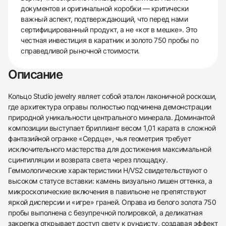
документов и оригинальной коробки — критически
важный аспект, подтверждающий, что перед нами
сертифицированный продукт, а не «кот в мешке». Это
честная инвестиция в каратник и золото 750 пробы по
справедливой рыночной стоимости.
Описание
Кольцо Studio jewelry являет собой эталон лаконичной роскоши,
где архитектура оправы полностью подчинена демонстрации
природной уникальности центрального минерала. Доминантой
композиции выступает бриллиант весом 1,01 карата в сложной
фантазийной огранке «Сердце», чья геометрия требует
исключительного мастерства для достижения максимальной
сцинтилляции и возврата света через площадку.
Геммологические характеристики H/VS2 свидетельствуют о
высоком статусе вставки: камень визуально лишен оттенка, а
микроскопические включения в павильоне не препятствуют
яркой дисперсии и «игре» граней. Оправа из белого золота 750
пробы выполнена с безупречной полировкой, а деликатная
438
285
145
142
205
204
195
150
6
закрепка открывает доступ свету к рундисту, создавая эффект