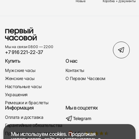
Новые
Коробка + Документы
Мы на связи 08:00 — 22:00
+7 916 221-22-37
Купить
О нас
Мужские часы
Контакты
Женские часы
О Первом Часовом
Настольные часы
Украшения
Ремешки и браслеты
Информация
Мы в соцсетях
Оплата и доставка
Telegram
+7 916 221-22-37
Гарантийные обязательства
Правила возврата товара
Мы используем cookies. Продолжая
Мы насвязи 08:00 — 19:00