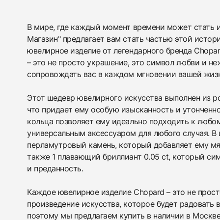
В мире, где каждый момент времени может стать 
Магазин" предлагает вам стать частью этой истор
ювелирное изделие от легендарного бренда Chopar
438
285
145
142
205
204
195
150
6
– это не просто украшение, это символ любви и не
сопровождать вас в каждом мгновении вашей жиз
Этот шедевр ювелирного искусства выполнен из ро
что придает ему особую изысканность и утонченн
кольца позволяет ему идеально подходить к любом
универсальным аксессуаром для любого случая. В
перламутровый камень, который добавляет ему мя
также 1 плавающий бриллиант 0.05 ct, который с
и преданность.
Каждое ювелирное изделие Chopard – это не прост
произведение искусства, которое будет радовать 
поэтому мы предлагаем купить в наличии в Москве