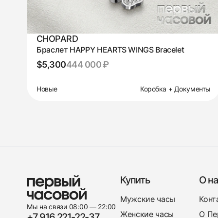
CHOPARD
Браслет HAPPY HEARTS WINGS Bracelet
$5,300
444 000 ₽
Новые
Коробка + Документы
Купить
О на
Мужские часы
Конт
Мы на связи 08:00 — 22:00
Женские часы
О Пе
+7 916 221-22-37