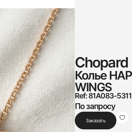
Chopard
Колье HA
WINGS
Ref: 81A083-5311
По запросу
Заказать