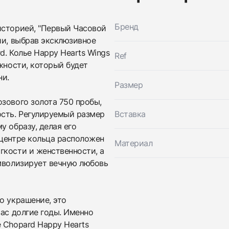
Бренд
историей, "Первый Часовой
ии, выбрав эксклюзивное
d. Колье Happy Hearts Wings
Ref
жности, который будет
ни.
Размер
зового золота 750 пробы,
ость. Регулируемый размер
Вставка
у образу, делая его
 центре кольца расположен
Материал
гкости и женственности, а
Трейд-ин часов
имволизирует вечную любовь
Заказать эти часы
Оставьте ваши контактные данные и мы свяжемся с
вами
Оставьте ваши контактные данные и мы свяжемся с
Chopard
о украшение, это
вами
Колье HAPPY HEARTS WINGS
вас долгие годы. Именно
Chopard
Новые
Коробка + Документы
$2,700
Колье HAPPY HEARTS WINGS
 Chopard Happy Hearts