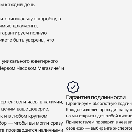
Новые
Коробка + Документы
ом каждый день.
$2,700
 и оригинальную коробку, в
димые документы,
 гарантируем полную
жете быть уверены, что
о уникального ювелирного
Приложите фото ваших часов…
"Первом Часовом Магазине" и
Отправить заявку
Отправить заявку
Гарантия подлинности
ртен: если часы в наличии,
Гарантируем абсолютную подлин
 ценим ваше доверие,
Каждое изделие проходит нашу э
ак и в любом крупном
но мы открыты для любой диагно
Приветствуем проверки в незав
бор — чтобы вы могли сразу
сервисах — выбирайте эксперто
ата производится наличными