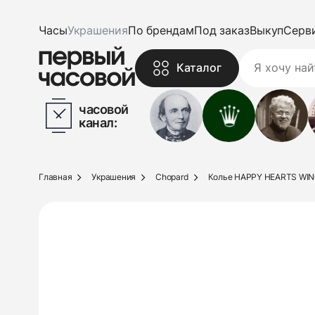
Часы
Украшения
По брендам
Под заказ
Выкуп
Серв
Каталог
часовой
канал:
Главная
Украшения
Chopard
Колье HAPPY HEARTS WI