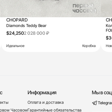
CHOPARD
CH
Diamonds Teddy Bear
Ко
FO
$24,250
2 028 000 ₽
$3
Идеальное
Коробка
Но
с
Информация
Мы в соц
акты
Оплата и доставка
Telegr
рвом Часовом
Гарантийные обязательства