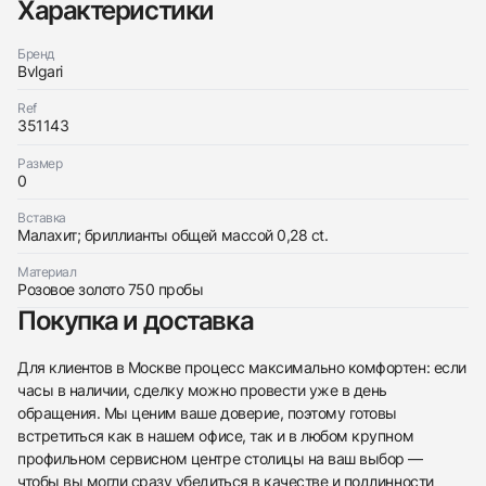
Характеристики
Бренд
Bvlgari
Ref
351143
Трейд-ин часов
Размер
Заказать эти часы
Оставьте ваши контактные данные и мы свяжемся
0
с вами
Оставьте ваши контактные данные и мы свяжемся
Bvlgari
Вставка
с вами
Divas’ Dream Necklace 351143
Малахит; бриллианты общей массой 0,28 ct.
Bvlgari
Новые
Коробка + Документы
$6,800
Divas’ Dream Necklace 351143
Материал
Новые
Коробка + Документы
Розовое золото 750 пробы
$6,800
Покупка и доставка
Для клиентов в Москве процесс максимально комфортен: если
часы в наличии, сделку можно провести уже в день
обращения. Мы ценим ваше доверие, поэтому готовы
Приложите фото ваших часов…
встретиться как в нашем офисе, так и в любом крупном
профильном сервисном центре столицы на ваш выбор —
Отправить заявку
чтобы вы могли сразу убедиться в качестве и подлинности