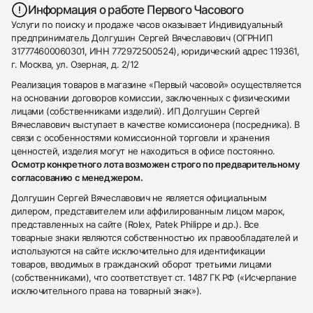
Информация о работе Первого Часового
Услуги по поиску и продаже часов оказывает Индивидуальный
предприниматель Долгушин Сергей Вячеславович (ОГРНИП
317774600060301, ИНН 772972500524), юридический адрес 119361,
г. Москва, ул. Озерная, д. 2/12
Реализация товаров в магазине «Первый часовой» осуществляется
на основании договоров комиссии, заключенных с физическими
лицами (собственниками изделий). ИП Долгушин Сергей
Вячеславович выступает в качестве комиссионера (посредника). В
связи с особенностями комиссионной торговли и хранения
ценностей, изделия могут не находиться в офисе постоянно.
Осмотр конкретного лота возможен строго по предварительному
согласованию с менеджером.
Долгушин Сергей Вячеславович не является официальным
дилером, представителем или аффилированным лицом марок,
представленных на сайте (Rolex, Patek Philippe и др.). Все
товарные знаки являются собственностью их правообладателей и
используются на сайте исключительно для идентификации
товаров, вводимых в гражданский оборот третьими лицами
(собственниками), что соответствует ст. 1487 ГК РФ («Исчерпание
исключительного права на товарный знак»).