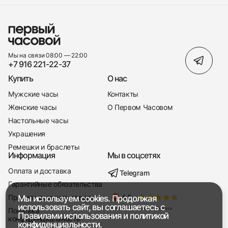
Мы на связи 08:00 — 22:00
+7 916 221-22-37
Купить
О нас
Мужские часы
Контакты
Женские часы
О Первом Часовом
Настольные часы
Украшения
Ремешки и браслеты
Информация
Мы в соцсетях
Оплата и доставка
Telegram
+7 916 221-22-37
Гарантийные обязательства
Правила возврата товара
Мы используем cookies. Продолжая
Мы насвязи 08:00 — 19:00
использовать сайт, вы соглашаетесь с
Политика
Правилами использования
и
политикой
конфиденциальности
конфиденциальности.