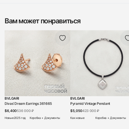
Вам может понравиться
BVLGARI
BVLGARI
Divas’ Dream Earrings 361665
Pyramid Vintage Pendant
$6,400
536 000 ₽
$5,050
423 000 ₽
Новые
2025 год
Коробка + Документы
Как новые
Коробка + Документы