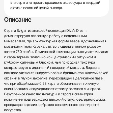
эти серьги из просто красивого аксессуара в твердый
актив с понятной ценой выхода.
Описание
Серьги Bvlgari из знаковой коллекции Diva’s Dream
демонстрируют эталонную работу с поделочными
минералами, где архитектурная форма веера, вдохновленная
мозаиками терм Каракаллы, воплощена в теплом розовом
золоте 750 пробы. Доминантой композиции выступает малахит
с характерным зонально-концентрическим рисунком и
глубоким сатиновым блеском, чья природная текстура
контрастирует с идеальной полировкой металла. Вершина
каждого элемента инкрустирована бриллиантом классической
огранки в глухой закрепке, переходящей в деликатное паве,
что при общей массе 0,28 карата обеспечивает точечную
сцинтилляцию и подчеркивает статику зеленого минерала.
Безупречное качество лигатуры и строгая симметрия
исполнения подтверждают высокий статус ювелирного дома,
превращая изделие в образец современного ювелирного
438
285
145
142
205
204
195
150
6
искусства.