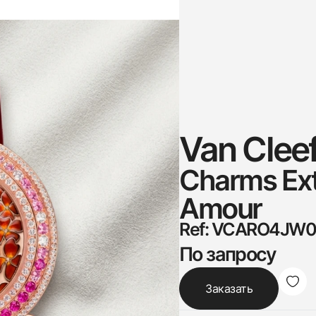
Van Cleef
Charms Ext
Amour
Ref: VCARO4JW
По запросу
Заказать