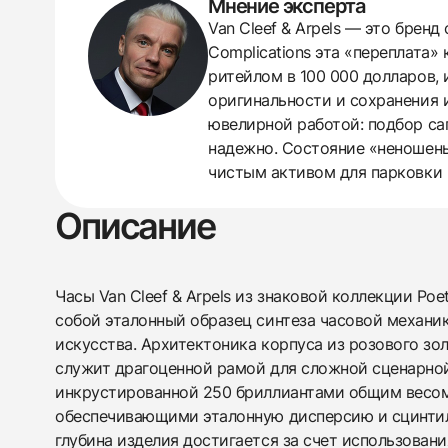
Мнение эксперта
Van Cleef & Arpels — это брен
Complications эта «переплата
ритейлом в 100 000 долларов,
оригинальности и сохранения 
ювелирной работой: подбор са
надежно. Состояние «неношеные
чистым активом для парковки 
Описание
438
285
145
142
205
204
195
150
6
Часы Van Cleef & Arpels из знаковой коллекции Poet
собой эталонный образец синтеза часовой механи
искусства. Архитектоника корпуса из розового з
служит драгоценной рамой для сложной сценарно
инкрустированной 250 бриллиантами общим весом 
обеспечивающими эталонную дисперсию и сцинти
глубина изделия достигается за счет использовани