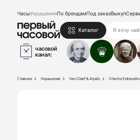
Часы
Украшения
По брендам
Под заказ
Выкуп
Серв
Каталог
часовой
канал:
Главная
Украшения
Van Cleef & Arpels
Charms Extraordin