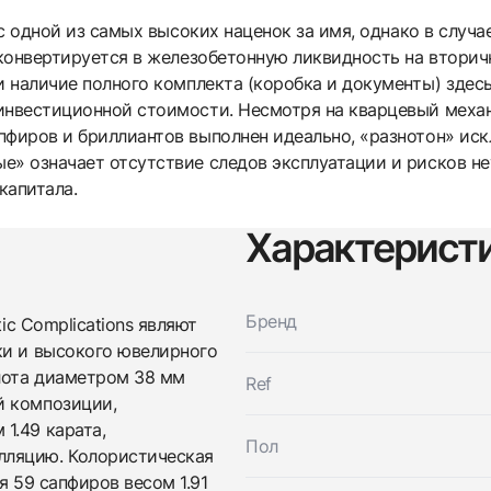
д с одной из самых высоких наценок за имя, однако в случ
» конвертируется в железобетонную ликвидность на вторич
 и наличие полного комплекта (коробка и документы) зде
инвестиционной стоимости. Несмотря на кварцевый меха
пфиров и бриллиантов выполнен идеально, «разнотон» иск
» означает отсутствие следов эксплуатации и рисков неу
капитала.
Характерист
Бренд
ic Complications являют
ки и высокого ювелирного
олота диаметром 38 мм
Ref
й композиции,
1.49 карата,
Пол
Трейд-ин часов
лляцию. Колористическая
я 59 сапфиров весом 1.91