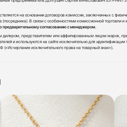
альный предприниматель Долгушин Сергей Вячеславович (ОГРНИП 
ствляется на основании договоров комиссии, заключенных с физич
 (посредника). В связи с особенностями комиссионной торговли и х
по предварительному согласованию с менеджером.
дилером, представителем или аффилированным лицом марок, предста
ателей и используются на сайте исключительно для идентификации
 РФ («Исчерпание исключительного права на товарный знак»).
я