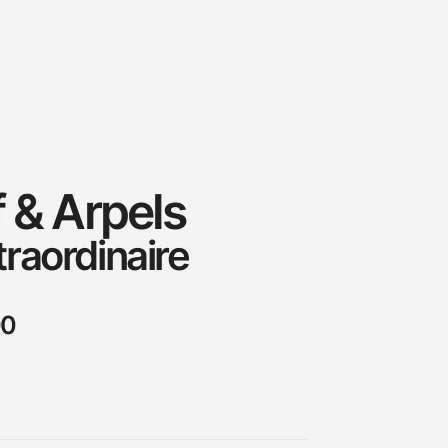
 & Arpels
raordinaire
00