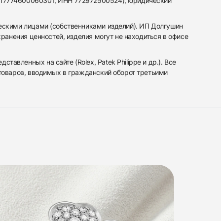
317774600060301, ИНН 772972500524), юридический
ескими лицами (собственниками изделий). ИП Долгушин
ранения ценностей, изделия могут не находиться в офисе
вленных на сайте (Rolex, Patek Philippe и др.). Все
 товаров, вводимых в гражданский оборот третьими