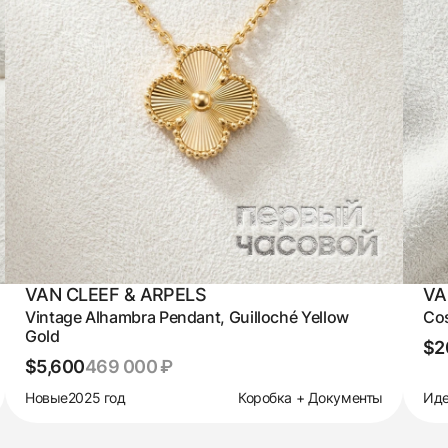
VAN CLEEF & ARPELS
VA
Vintage Alhambra Pendant, Guilloché Yellow
Co
Gold
$2
$5,600
469 000 ₽
Новые
2025 год
Коробка + Документы
Иде