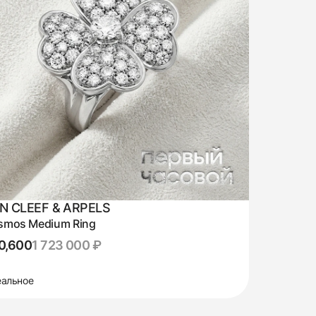
N CLEEF & ARPELS
smos Medium Ring
0,600
1 723 000 ₽
альное