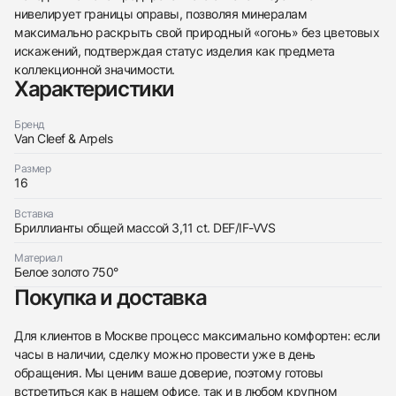
нивелирует границы оправы, позволяя минералам
максимально раскрыть свой природный «огонь» без цветовых
искажений, подтверждая статус изделия как предмета
коллекционной значимости.
Характеристики
Бренд
Трейд-ин часов
Van Cleef & Arpels
Купить эти часы
Оставьте ваши контактные данные и мы свяжемся
Размер
с вами
16
Оставьте ваши контактные данные и мы свяжемся
Van Cleef & Arpels
с вами
Flying Butterfly In Between The Finger Ring
Вставка
Van Cleef & Arpels
Идеальное
Бриллианты общей массой 3,11 ct. DEF/IF-VVS
$23,700
Flying Butterfly In Between The Finger Ring
Идеальное
Материал
$23,700
Белое золото 750°
Покупка и доставка
Для клиентов в Москве процесс максимально комфортен: если
часы в наличии, сделку можно провести уже в день
Приложите фото ваших часов…
обращения. Мы ценим ваше доверие, поэтому готовы
встретиться как в нашем офисе, так и в любом крупном