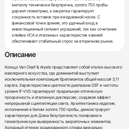
металлу технически безупречна, золото 750 пробы
держит геометрию, а закрепка гарантирует
сохранность вставок при ежедневной носке. С
финансовой точки зрения, это удачный вход в
инвестиционный сегмент украшений, так как сочетание
клейма VCA и эталонных характеристик камней
обеспечивает стабильный спрос на вторичном рынке.
Описание
Кольцо Van Cleef & Arpels представляет собой эталон высокого
ювелирного искусства, где доминантой выступает
исключительная композиция бриллиантов общей массой 3,11
карата. Характеристики цветности диапазона DEF и чистоты
уровня IF-VVS гарантируют предельную оптическую
прозрачность и эталонную дисперсию, создавая эффект
непрерывной сцинтилляции света. Архитектоника изделия,
исполненная в белом золоте 750 пробы, демонстрирует
характерную для Дома безупречность полировки и
геометрическую выверенность закрепочных элементов.
Холодный оттенок родированного сплава визуально
438
285
145
142
205
204
195
150
6