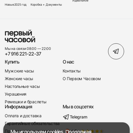
Идеальное
Новые
2025 год
Коробка + Документы
Мы на связи 08:00 — 22:00
+7 916 221-22-37
Купить
О нас
Мужские часы
Контакты
Женские часы
О Первом Часовом
Настольные часы
Украшения
Ремешки и браслеты
Информация
Мы в соцсетях
Оплата и доставка
Telegram
+7 916 221-22-37
Гарантийные обязательства
Правила возврата товара
Мы используем cookies. Продолжая