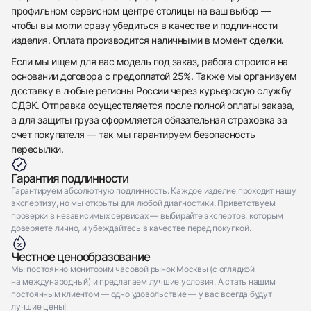
Отправить заявку
профильном сервисном центре столицы на ваш выбор —
чтобы вы могли сразу убедиться в качестве и подлинности
Отправить заявку
изделия. Оплата производится наличными в момент сделки.
Если мы ищем для вас модель под заказ, работа строится на
основании договора с предоплатой 25%. Также мы организуем
доставку в любые регионы России через курьерскую службу
СДЭК. Отправка осуществляется после полной оплаты заказа,
а для защиты груза оформляется обязательная страховка за
счет покупателя — так мы гарантируем безопасность
пересылки.
Гарантия подлинности
Гарантируем абсолютную подлинность. Каждое изделие проходит нашу
экспертизу, но мы открыты для любой диагностики. Приветствуем
проверки в независимых сервисах — выбирайте экспертов, которым
доверяете лично, и убеждайтесь в качестве перед покупкой.
Честное ценообразование
Мы постоянно мониторим часовой рынок Москвы (с оглядкой
на международный) и предлагаем лучшие условия. А стать нашим
постоянным клиентом — одно удовольствие — у вас всегда будут
лучшие цены!