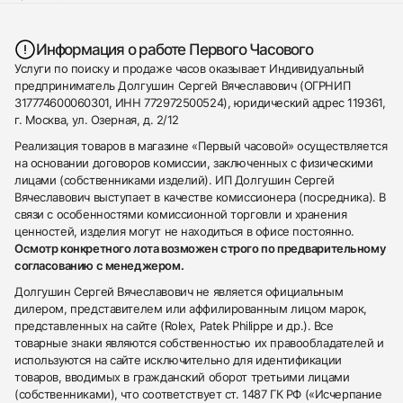
Информация о работе Первого Часового
Услуги по поиску и продаже часов оказывает Индивидуальный
предприниматель Долгушин Сергей Вячеславович (ОГРНИП
317774600060301, ИНН 772972500524), юридический адрес 119361,
г. Москва, ул. Озерная, д. 2/12
Реализация товаров в магазине «Первый часовой» осуществляется
на основании договоров комиссии, заключенных с физическими
лицами (собственниками изделий). ИП Долгушин Сергей
Вячеславович выступает в качестве комиссионера (посредника). В
связи с особенностями комиссионной торговли и хранения
ценностей, изделия могут не находиться в офисе постоянно.
Осмотр конкретного лота возможен строго по предварительному
согласованию с менеджером.
Долгушин Сергей Вячеславович не является официальным
дилером, представителем или аффилированным лицом марок,
представленных на сайте (Rolex, Patek Philippe и др.). Все
товарные знаки являются собственностью их правообладателей и
используются на сайте исключительно для идентификации
товаров, вводимых в гражданский оборот третьими лицами
(собственниками), что соответствует ст. 1487 ГК РФ («Исчерпание